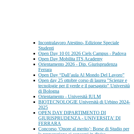
Incontralavoro Atestino- Edizione Speciale
Studenti
Open Day 10 01 2026 Ciels Campus - Padova
Open Day Mobilita ITS Academy
Orientamento 2026 - Dip. Giurisprudenza
Ferrara
Open Day “Dall’aula Al Mondo Del Lavoro”
Open day 25 ottobre corso di laurea "Scienze e
tecnologie per il verde e il paesaggio" Università
di Bologna
Orientamento - Università IULM
BIOTECNOLOGIE Università di Urbino 2024-
2025
OPEN DAY DIPARTIMENTO DI
GIURISPRUDENZA - UNIVERSITA' DI
FERRARA
Concorso ‘Onore al merito’: Borse di Studio per