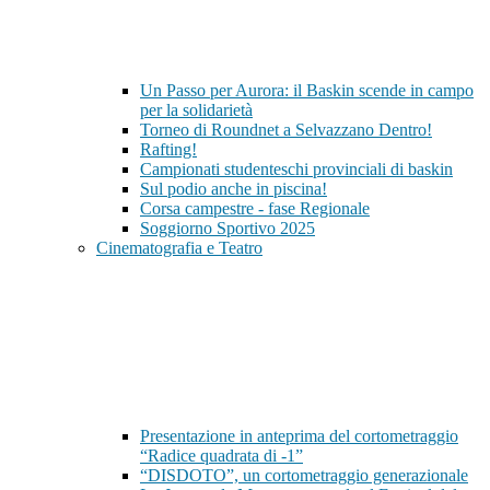
Un Passo per Aurora: il Baskin scende in campo
per la solidarietà
Torneo di Roundnet a Selvazzano Dentro!
Rafting!
Campionati studenteschi provinciali di baskin
Sul podio anche in piscina!
Corsa campestre - fase Regionale
Soggiorno Sportivo 2025
Cinematografia e Teatro
Presentazione in anteprima del cortometraggio
“Radice quadrata di -1”
“DISDOTO”, un cortometraggio generazionale