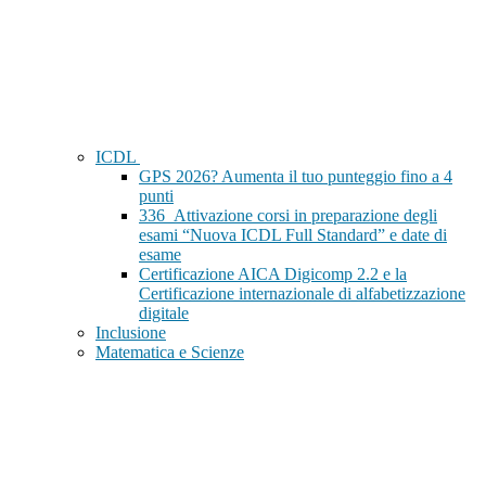
ICDL
GPS 2026? Aumenta il tuo punteggio fino a 4
punti
336_Attivazione corsi in preparazione degli
esami “Nuova ICDL Full Standard” e date di
esame
Certificazione AICA Digicomp 2.2 e la
Certificazione internazionale di alfabetizzazione
digitale
Inclusione
Matematica e Scienze