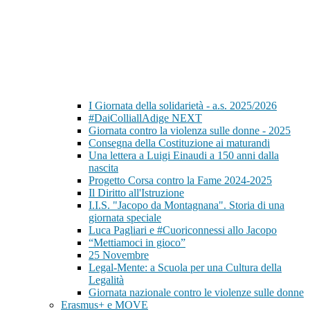
I Giornata della solidarietà - a.s. 2025/2026
#DaiColliallAdige NEXT
Giornata contro la violenza sulle donne - 2025
Consegna della Costituzione ai maturandi
Una lettera a Luigi Einaudi a 150 anni dalla
nascita
Progetto Corsa contro la Fame 2024-2025
Il Diritto all'Istruzione
I.I.S. "Jacopo da Montagnana". Storia di una
giornata speciale
Luca Pagliari e #Cuoriconnessi allo Jacopo
“Mettiamoci in gioco”
25 Novembre
Legal-Mente: a Scuola per una Cultura della
Legalità
Giornata nazionale contro le violenze sulle donne
Erasmus+ e MOVE