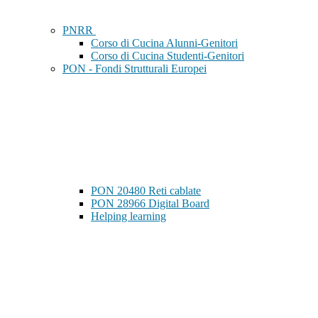
PNRR
Corso di Cucina Alunni-Genitori
Corso di Cucina Studenti-Genitori
PON - Fondi Strutturali Europei
PON 20480 Reti cablate
PON 28966 Digital Board
Helping learning