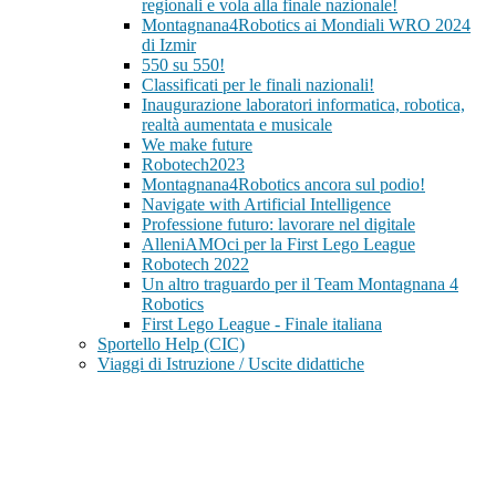
regionali e vola alla finale nazionale!
Montagnana4Robotics ai Mondiali WRO 2024
di Izmir
550 su 550!
Classificati per le finali nazionali!
Inaugurazione laboratori informatica, robotica,
realtà aumentata e musicale
We make future
Robotech2023
Montagnana4Robotics ancora sul podio!
Navigate with Artificial Intelligence
Professione futuro: lavorare nel digitale
AlleniAMOci per la First Lego League
Robotech 2022
Un altro traguardo per il Team Montagnana 4
Robotics
First Lego League - Finale italiana
Sportello Help (CIC)
Viaggi di Istruzione / Uscite didattiche