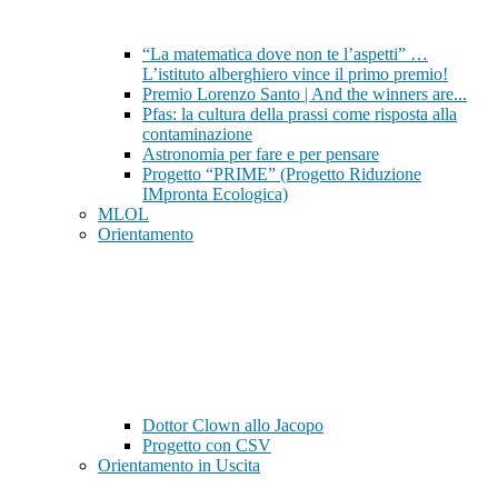
“La matematica dove non te l’aspetti” …
L’istituto alberghiero vince il primo premio!
Premio Lorenzo Santo | And the winners are...
Pfas: la cultura della prassi come risposta alla
contaminazione
Astronomia per fare e per pensare
Progetto “PRIME” (Progetto Riduzione
IMpronta Ecologica)
MLOL
Orientamento
Dottor Clown allo Jacopo
Progetto con CSV
Orientamento in Uscita