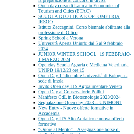
la preparazione ai concorsi in divisa
Open day corso di Laurea in Economics of
Tourism and Cities (ETAC)
SCUOLA DI OTTICA E OPTOMETRIA
IRSOO
Istituto Zaccagnini, Corso biennale abilitante alla
professione di Ottico
Spring School a Verona
Università Aperta Uniurb: dal 5 al 9 febbraio
2024
JUNIOR WINTER SCHOOL | 19 FEBBRAIO-
1 MARZO 2024
Openday Scuola Agraria e Medicina Veterinaria
UNIPD 19/12/23 ore 15
Open Day 1° dicembre Università di Bologna -
sede di Imola
Invito Open day ITS Agroalimentare Veneto
Open Day al Conservatorio Pollini
Manifesto CdL in Biotecnologie 2023/2024
Segnalazione Open day 2023 -- UNIMONT
New Entry - Nuove offerte formative in
Accademia
Open Day ITS Alto Adriatico e nuova offerta
formativa
“Onore al Merito” – Assegnazione borse di