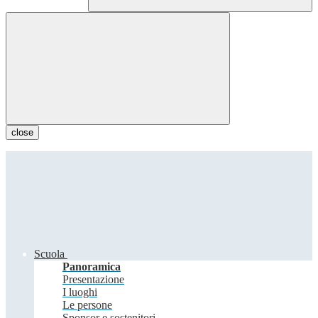
close
Scuola
Panoramica
Presentazione
I luoghi
Le persone
Sponsor e sostenitori