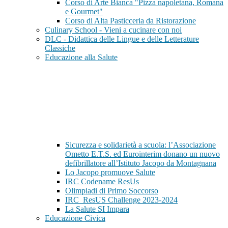
Corso di Arte Bianca "Pizza napoletana, Romana
e Gourmet"
Corso di Alta Pasticceria da Ristorazione
Culinary School - Vieni a cucinare con noi
DLC - Didattica delle Lingue e delle Letterature
Classiche
Educazione alla Salute
Sicurezza e solidarietà a scuola: l’Associazione
Ometto E.T.S. ed Eurointerim donano un nuovo
defibrillatore all’Istituto Jacopo da Montagnana
Lo Jacopo promuove Salute
IRC Codename ResUs
Olimpiadi di Primo Soccorso
IRC_ResUS Challenge 2023-2024
La Salute SI Impara
Educazione Civica