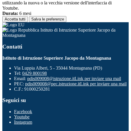
utilizzando la nuova o la vecchia versione dell'interfaccia di
Youtube.
Durata:
6 mesi
Accetta tutti
Salva le preferenze
Istituto di Istruzione Superiore Jacopo da
Montagnana
Contatti
Istituto di Istruzione Superiore Jacopo da Montagnana
Via Luppia Alberi, 5 - 35044 Montagnana (PD)
Tel:
0429 800198
Email:
pdis009008@istruzione.it
Link per inviare una mail
PEC:
pdis009008@pec.istruzione.it
Link per inviare una mail
C.F.: 91000250281
Seguici su
Facebook
Youtube
Instagram