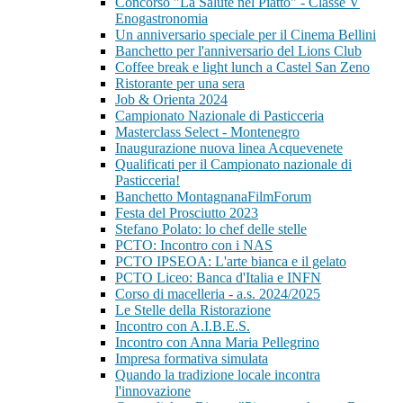
Concorso "La Salute nel Piatto" - Classe V
Enogastronomia
Un anniversario speciale per il Cinema Bellini
Banchetto per l'anniversario del Lions Club
Coffee break e light lunch a Castel San Zeno
Ristorante per una sera
Job & Orienta 2024
Campionato Nazionale di Pasticceria
Masterclass Select - Montenegro
Inaugurazione nuova linea Acquevenete
Qualificati per il Campionato nazionale di
Pasticceria!
Banchetto MontagnanaFilmForum
Festa del Prosciutto 2023
Stefano Polato: lo chef delle stelle
PCTO: Incontro con i NAS
PCTO IPSEOA: L'arte bianca e il gelato
PCTO Liceo: Banca d'Italia e INFN
Corso di macelleria - a.s. 2024/2025
Le Stelle della Ristorazione
Incontro con A.I.B.E.S.
Incontro con Anna Maria Pellegrino
Impresa formativa simulata
Quando la tradizione locale incontra
l'innovazione