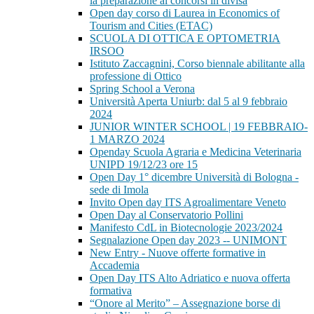
la preparazione ai concorsi in divisa
Open day corso di Laurea in Economics of
Tourism and Cities (ETAC)
SCUOLA DI OTTICA E OPTOMETRIA
IRSOO
Istituto Zaccagnini, Corso biennale abilitante alla
professione di Ottico
Spring School a Verona
Università Aperta Uniurb: dal 5 al 9 febbraio
2024
JUNIOR WINTER SCHOOL | 19 FEBBRAIO-
1 MARZO 2024
Openday Scuola Agraria e Medicina Veterinaria
UNIPD 19/12/23 ore 15
Open Day 1° dicembre Università di Bologna -
sede di Imola
Invito Open day ITS Agroalimentare Veneto
Open Day al Conservatorio Pollini
Manifesto CdL in Biotecnologie 2023/2024
Segnalazione Open day 2023 -- UNIMONT
New Entry - Nuove offerte formative in
Accademia
Open Day ITS Alto Adriatico e nuova offerta
formativa
“Onore al Merito” – Assegnazione borse di