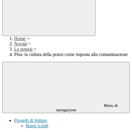
Home
>
Novità
>
Le notizie
>
Pfas: la cultura della prassi come risposta alla contaminazione
Menu di
navigazione
Progetti di Istituto
Band Aula8