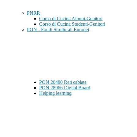
PNRR
Corso di Cucina Alunni-Genitori
Corso di Cucina Studenti-Genitori
PON - Fondi Strutturali Europei
PON 20480 Reti cablate
PON 28966 Digital Board
Helping learning