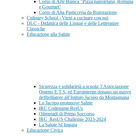
Corso di Arte Bianca "Pizza napoletana, Romana
e Gourmet"
Corso di Alta Pasticceria da Ristorazione
Culinary School - Vieni a cucinare con noi
DLC - Didattica delle Lingue e delle Letterature
Classiche
Educazione alla Salute
Sicurezza e solidarietà a scuola: l’Associazione
Ometto E.T.S. ed Eurointerim donano un nuovo
defibrillatore all’Istituto Jacopo da Montagnana
Lo Jacopo promuove Salute
IRC Codename ResUs
Olimpiadi di Primo Soccorso
IRC_ResUS Challenge 2023-2024
La Salute SI Impara
Educazione Civica