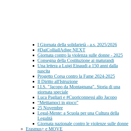
I Giornata della solidarietà - a.s. 2025/2026
#DaiColliallAdige NEXT
Giornata contro la violenza sulle donne - 2025
Consegna della Costituzione ai maturandi
Una lettera a Luigi Einaudi a 150 anni dalla
nascita
Progetto Corsa contro la Fame 2024-2025
Il Diritto all'Istruzione
I.I.S. "Jacopo da Montagnana". Storia di una
giornata speciale
Luca Pagliari e #Cuoriconnessi allo Jacopo
“Mettiamoci in gioco”
25 Novembre
Legal-Mente: a Scuola per una Cultura della
Legalità
Giornata nazionale contro le violenze sulle donne
Erasmus+ e MOVE