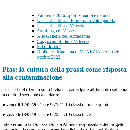
Valbrenta 2026: sport, squadra e natura!
Uscita didattica al Frantoio di Valnogaredo
Uscita didattica a Venezia
Strasburgo e l’Alsazia
Alle Gallerie dell'Accademia
Soggiorno Studio a Valencia
Sci di fondo!
Biblioteca Marciana di VENEZIA 3 AL • 26
ottobre 2022
Pfas: la cultura della prassi come risposta
alla contaminazione
Le classi del triennio sono invitate a partecipare all’incontro sul tema
secondo il seguente calendario:
● venerdì 12/02/2021 ore 9.25-11.10 classi quarte e quinte
● giovedì 18/02/2021 ore 9.25-11.10 classi terze
Interverranno la Dott.ssa Donata Albiero, responsabile del progetto
proposto alle scuole, e gli esperti medici Isde: Giovanni Fazio e