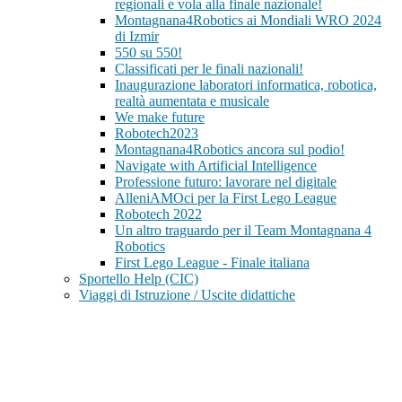
regionali e vola alla finale nazionale!
Montagnana4Robotics ai Mondiali WRO 2024
di Izmir
550 su 550!
Classificati per le finali nazionali!
Inaugurazione laboratori informatica, robotica,
realtà aumentata e musicale
We make future
Robotech2023
Montagnana4Robotics ancora sul podio!
Navigate with Artificial Intelligence
Professione futuro: lavorare nel digitale
AlleniAMOci per la First Lego League
Robotech 2022
Un altro traguardo per il Team Montagnana 4
Robotics
First Lego League - Finale italiana
Sportello Help (CIC)
Viaggi di Istruzione / Uscite didattiche