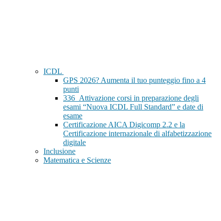
ICDL
GPS 2026? Aumenta il tuo punteggio fino a 4
punti
336_Attivazione corsi in preparazione degli
esami “Nuova ICDL Full Standard” e date di
esame
Certificazione AICA Digicomp 2.2 e la
Certificazione internazionale di alfabetizzazione
digitale
Inclusione
Matematica e Scienze