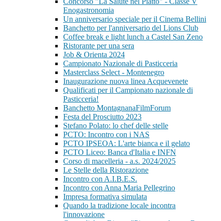
Concorso "La Salute nel Piatto" - Classe V
Enogastronomia
Un anniversario speciale per il Cinema Bellini
Banchetto per l'anniversario del Lions Club
Coffee break e light lunch a Castel San Zeno
Ristorante per una sera
Job & Orienta 2024
Campionato Nazionale di Pasticceria
Masterclass Select - Montenegro
Inaugurazione nuova linea Acquevenete
Qualificati per il Campionato nazionale di
Pasticceria!
Banchetto MontagnanaFilmForum
Festa del Prosciutto 2023
Stefano Polato: lo chef delle stelle
PCTO: Incontro con i NAS
PCTO IPSEOA: L'arte bianca e il gelato
PCTO Liceo: Banca d'Italia e INFN
Corso di macelleria - a.s. 2024/2025
Le Stelle della Ristorazione
Incontro con A.I.B.E.S.
Incontro con Anna Maria Pellegrino
Impresa formativa simulata
Quando la tradizione locale incontra
l'innovazione