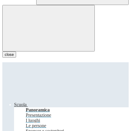
close
Scuola
Panoramica
Presentazione
I luoghi
Le persone
Sponsor e sostenitori