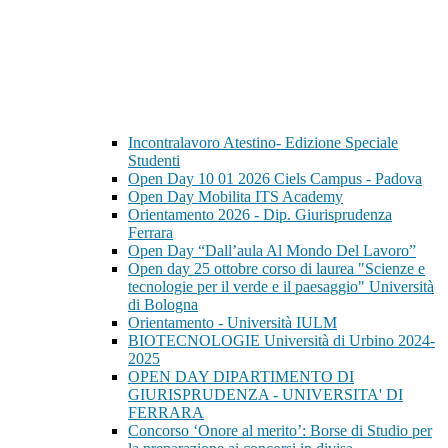
Incontralavoro Atestino- Edizione Speciale
Studenti
Open Day 10 01 2026 Ciels Campus - Padova
Open Day Mobilita ITS Academy
Orientamento 2026 - Dip. Giurisprudenza
Ferrara
Open Day “Dall’aula Al Mondo Del Lavoro”
Open day 25 ottobre corso di laurea "Scienze e
tecnologie per il verde e il paesaggio" Università
di Bologna
Orientamento - Università IULM
BIOTECNOLOGIE Università di Urbino 2024-
2025
OPEN DAY DIPARTIMENTO DI
GIURISPRUDENZA - UNIVERSITA' DI
FERRARA
Concorso ‘Onore al merito’: Borse di Studio per