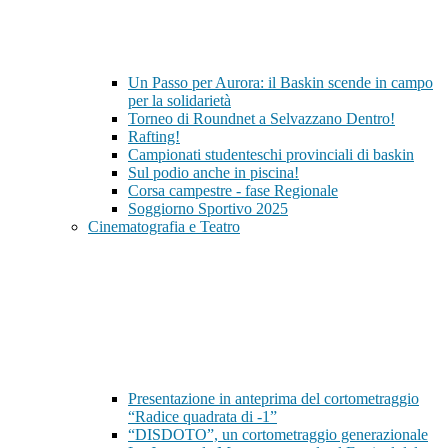
Un Passo per Aurora: il Baskin scende in campo
per la solidarietà
Torneo di Roundnet a Selvazzano Dentro!
Rafting!
Campionati studenteschi provinciali di baskin
Sul podio anche in piscina!
Corsa campestre - fase Regionale
Soggiorno Sportivo 2025
Cinematografia e Teatro
Presentazione in anteprima del cortometraggio
“Radice quadrata di -1”
“DISDOTO”, un cortometraggio generazionale