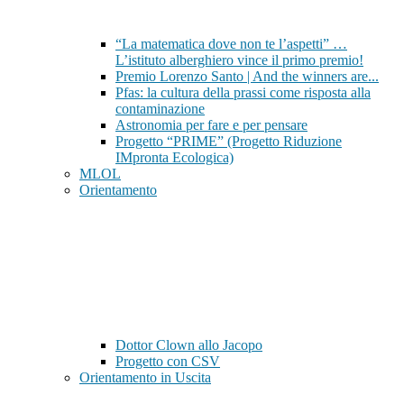
“La matematica dove non te l’aspetti” …
L’istituto alberghiero vince il primo premio!
Premio Lorenzo Santo | And the winners are...
Pfas: la cultura della prassi come risposta alla
contaminazione
Astronomia per fare e per pensare
Progetto “PRIME” (Progetto Riduzione
IMpronta Ecologica)
MLOL
Orientamento
Dottor Clown allo Jacopo
Progetto con CSV
Orientamento in Uscita