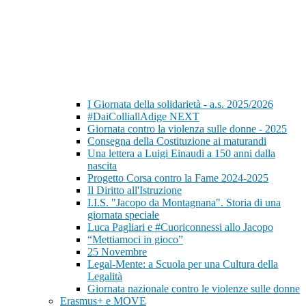
I Giornata della solidarietà - a.s. 2025/2026
#DaiColliallAdige NEXT
Giornata contro la violenza sulle donne - 2025
Consegna della Costituzione ai maturandi
Una lettera a Luigi Einaudi a 150 anni dalla
nascita
Progetto Corsa contro la Fame 2024-2025
Il Diritto all'Istruzione
I.I.S. "Jacopo da Montagnana". Storia di una
giornata speciale
Luca Pagliari e #Cuoriconnessi allo Jacopo
“Mettiamoci in gioco”
25 Novembre
Legal-Mente: a Scuola per una Cultura della
Legalità
Giornata nazionale contro le violenze sulle donne
Erasmus+ e MOVE