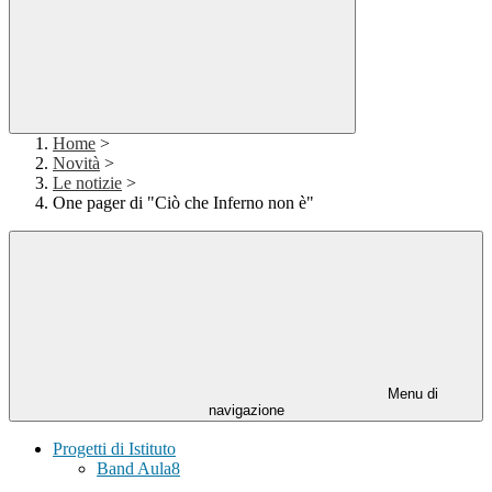
Home
>
Novità
>
Le notizie
>
One pager di "Ciò che Inferno non è"
Menu di
navigazione
Progetti di Istituto
Band Aula8