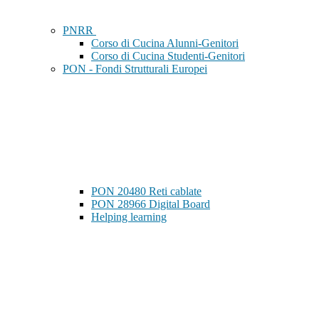
PNRR
Corso di Cucina Alunni-Genitori
Corso di Cucina Studenti-Genitori
PON - Fondi Strutturali Europei
PON 20480 Reti cablate
PON 28966 Digital Board
Helping learning