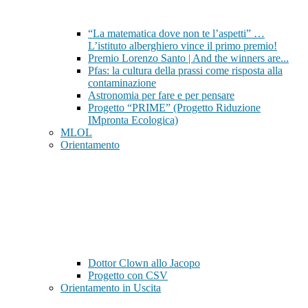
“La matematica dove non te l’aspetti” …
L’istituto alberghiero vince il primo premio!
Premio Lorenzo Santo | And the winners are...
Pfas: la cultura della prassi come risposta alla
contaminazione
Astronomia per fare e per pensare
Progetto “PRIME” (Progetto Riduzione
IMpronta Ecologica)
MLOL
Orientamento
Dottor Clown allo Jacopo
Progetto con CSV
Orientamento in Uscita