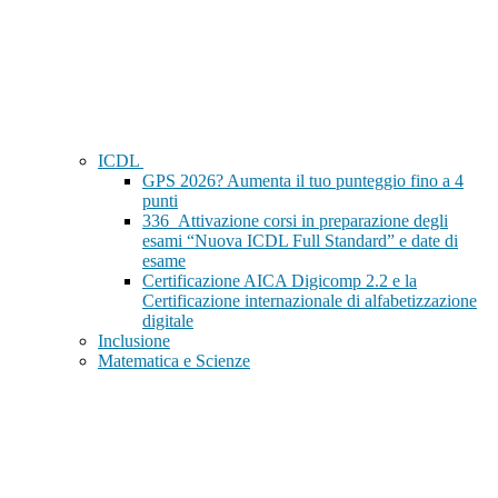
ICDL
GPS 2026? Aumenta il tuo punteggio fino a 4
punti
336_Attivazione corsi in preparazione degli
esami “Nuova ICDL Full Standard” e date di
esame
Certificazione AICA Digicomp 2.2 e la
Certificazione internazionale di alfabetizzazione
digitale
Inclusione
Matematica e Scienze