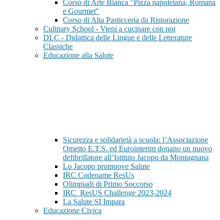
Corso di Arte Bianca "Pizza napoletana, Romana
e Gourmet"
Corso di Alta Pasticceria da Ristorazione
Culinary School - Vieni a cucinare con noi
DLC - Didattica delle Lingue e delle Letterature
Classiche
Educazione alla Salute
Sicurezza e solidarietà a scuola: l’Associazione
Ometto E.T.S. ed Eurointerim donano un nuovo
defibrillatore all’Istituto Jacopo da Montagnana
Lo Jacopo promuove Salute
IRC Codename ResUs
Olimpiadi di Primo Soccorso
IRC_ResUS Challenge 2023-2024
La Salute SI Impara
Educazione Civica