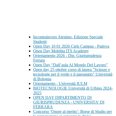
Incontralavoro Atestino- Edizione Speciale
Studenti
Open Day 10 01 2026 Ciels Campus - Padova
Open Day Mobilita ITS Academy
Orientamento 2026 - Dip. Giurisprudenza
Ferrara
Open Day “Dall’aula Al Mondo Del Lavoro”
Open day 25 ottobre corso di laurea "Scienze e
tecnologie per il verde e il paesaggio" Università
di Bologna
Orientamento - Università IULM
BIOTECNOLOGIE Università di Urbino 2024-
2025
OPEN DAY DIPARTIMENTO DI
GIURISPRUDENZA - UNIVERSITA' DI
FERRARA
Concorso ‘Onore al merito’: Borse di Studio per