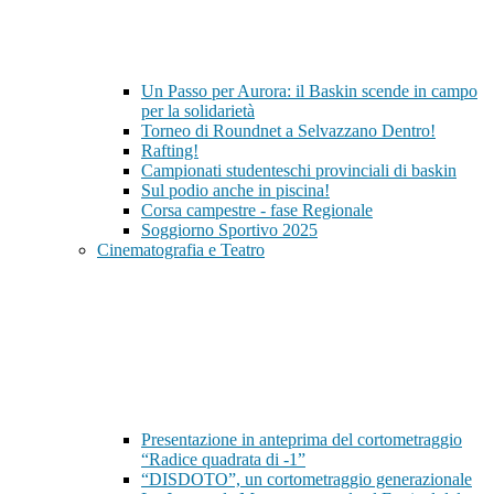
Un Passo per Aurora: il Baskin scende in campo
per la solidarietà
Torneo di Roundnet a Selvazzano Dentro!
Rafting!
Campionati studenteschi provinciali di baskin
Sul podio anche in piscina!
Corsa campestre - fase Regionale
Soggiorno Sportivo 2025
Cinematografia e Teatro
Presentazione in anteprima del cortometraggio
“Radice quadrata di -1”
“DISDOTO”, un cortometraggio generazionale