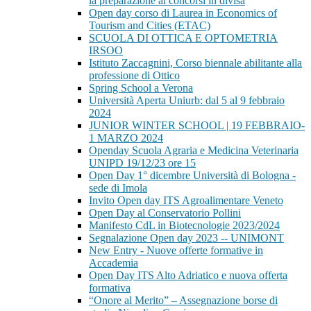
la preparazione ai concorsi in divisa
Open day corso di Laurea in Economics of
Tourism and Cities (ETAC)
SCUOLA DI OTTICA E OPTOMETRIA
IRSOO
Istituto Zaccagnini, Corso biennale abilitante alla
professione di Ottico
Spring School a Verona
Università Aperta Uniurb: dal 5 al 9 febbraio
2024
JUNIOR WINTER SCHOOL | 19 FEBBRAIO-
1 MARZO 2024
Openday Scuola Agraria e Medicina Veterinaria
UNIPD 19/12/23 ore 15
Open Day 1° dicembre Università di Bologna -
sede di Imola
Invito Open day ITS Agroalimentare Veneto
Open Day al Conservatorio Pollini
Manifesto CdL in Biotecnologie 2023/2024
Segnalazione Open day 2023 -- UNIMONT
New Entry - Nuove offerte formative in
Accademia
Open Day ITS Alto Adriatico e nuova offerta
formativa
“Onore al Merito” – Assegnazione borse di