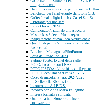
Concorso "La Salute nel Piatto" - Classe V
Enogastronomia
Un anniversario speciale per il Cinema Bellini
Banchetto per l'anniversario del Lions Club
Coffee break e light lunch a Castel San Zeno
Ristorante per una sera
Job & Orienta 2024
Campionato Nazionale di Pasticceria
Masterclass Select - Montenegro
Inaugurazione nuova linea Acquevenete
Qualificati per il Campionato nazionale di
Pasticceria!
Banchetto MontagnanaFilmForum
Festa del Prosciutto 2023
Stefano Polato: lo chef delle stelle
PCTO: Incontro con i NAS
PCTO IPSEOA: L'arte bianca e il gelato
PCTO Liceo: Banca d'Italia e INFN
Corso di macelleria - a.s. 2024/2025
Le Stelle della Ristorazione
Incontro con A.I.B.E.S.
Incontro con Anna Maria Pellegrino
Impresa formativa simulata
Quando la tradizione locale incontra
l'innovazione