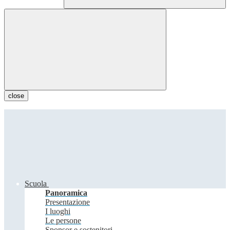
close
Scuola
Panoramica
Presentazione
I luoghi
Le persone
Sponsor e sostenitori