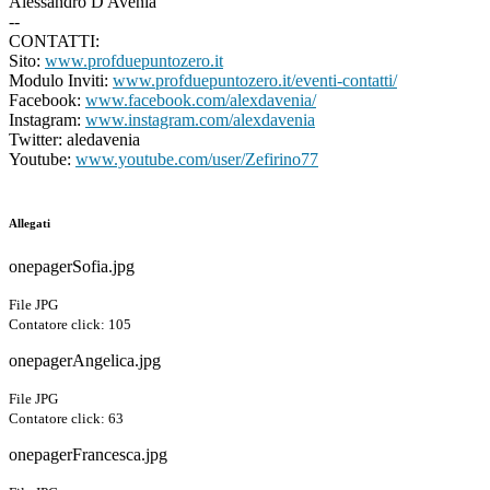
Alessandro D'Avenia
--
CONTATTI:
Sito:
www.profduepuntozero.it
Modulo Inviti:
www.profduepuntozero.it/eventi-contatti/
Facebook:
www.facebook.com/alexdavenia/
Instagram:
www.instagram.com/alexdavenia
Twitter: aledavenia
Youtube:
www.youtube.com/user/Zefirino77
Allegati
onepagerSofia.jpg
File JPG
Contatore click: 105
onepagerAngelica.jpg
File JPG
Contatore click: 63
onepagerFrancesca.jpg