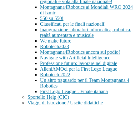
regionali e vola alla finale nazionale!
Montagnana4Robotics ai Mondiali WRO 2024
di Izmir
550 su 550!
Classificati per le finali nazionali!
Inaugurazione laboratori informatica, robotica,
realtà aumentata e musicale
We make future
Robotech2023
Montagnana4Robotics ancora sul podio!
Navigate with Artificial Intelligence
Professione futuro: lavorare nel digitale
AlleniAMOci per la First Lego League
Robotech 2022
Un altro traguardo per il Team Montagnana 4
Robotics
First Lego League - Finale italiana
Sportello Help (CIC)
Viaggi di Istruzione / Uscite didattiche