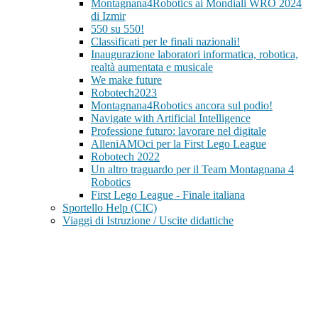
Montagnana4Robotics ai Mondiali WRO 2024
di Izmir
550 su 550!
Classificati per le finali nazionali!
Inaugurazione laboratori informatica, robotica,
realtà aumentata e musicale
We make future
Robotech2023
Montagnana4Robotics ancora sul podio!
Navigate with Artificial Intelligence
Professione futuro: lavorare nel digitale
AlleniAMOci per la First Lego League
Robotech 2022
Un altro traguardo per il Team Montagnana 4
Robotics
First Lego League - Finale italiana
Sportello Help (CIC)
Viaggi di Istruzione / Uscite didattiche