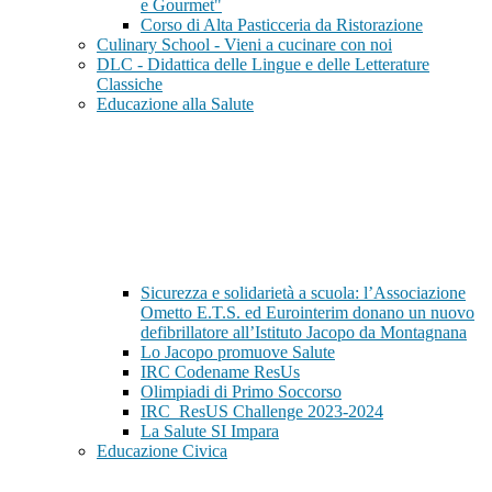
e Gourmet"
Corso di Alta Pasticceria da Ristorazione
Culinary School - Vieni a cucinare con noi
DLC - Didattica delle Lingue e delle Letterature
Classiche
Educazione alla Salute
Sicurezza e solidarietà a scuola: l’Associazione
Ometto E.T.S. ed Eurointerim donano un nuovo
defibrillatore all’Istituto Jacopo da Montagnana
Lo Jacopo promuove Salute
IRC Codename ResUs
Olimpiadi di Primo Soccorso
IRC_ResUS Challenge 2023-2024
La Salute SI Impara
Educazione Civica