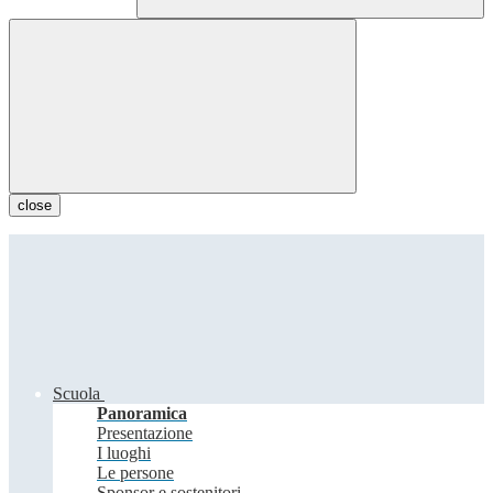
close
Scuola
Panoramica
Presentazione
I luoghi
Le persone
Sponsor e sostenitori