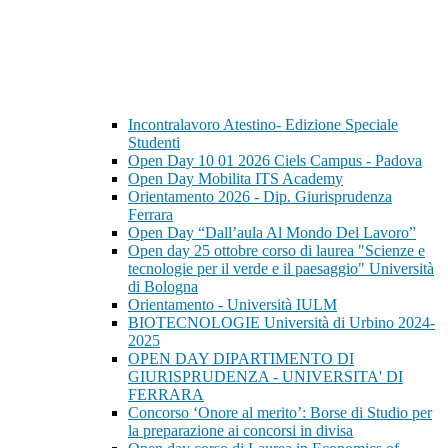
Incontralavoro Atestino- Edizione Speciale
Studenti
Open Day 10 01 2026 Ciels Campus - Padova
Open Day Mobilita ITS Academy
Orientamento 2026 - Dip. Giurisprudenza
Ferrara
Open Day “Dall’aula Al Mondo Del Lavoro”
Open day 25 ottobre corso di laurea "Scienze e
tecnologie per il verde e il paesaggio" Università
di Bologna
Orientamento - Università IULM
BIOTECNOLOGIE Università di Urbino 2024-
2025
OPEN DAY DIPARTIMENTO DI
GIURISPRUDENZA - UNIVERSITA' DI
FERRARA
Concorso ‘Onore al merito’: Borse di Studio per
la preparazione ai concorsi in divisa