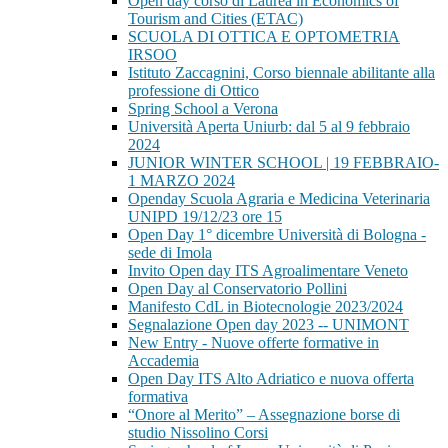
Open day corso di Laurea in Economics of
Tourism and Cities (ETAC)
SCUOLA DI OTTICA E OPTOMETRIA
IRSOO
Istituto Zaccagnini, Corso biennale abilitante alla
professione di Ottico
Spring School a Verona
Università Aperta Uniurb: dal 5 al 9 febbraio
2024
JUNIOR WINTER SCHOOL | 19 FEBBRAIO-
1 MARZO 2024
Openday Scuola Agraria e Medicina Veterinaria
UNIPD 19/12/23 ore 15
Open Day 1° dicembre Università di Bologna -
sede di Imola
Invito Open day ITS Agroalimentare Veneto
Open Day al Conservatorio Pollini
Manifesto CdL in Biotecnologie 2023/2024
Segnalazione Open day 2023 -- UNIMONT
New Entry - Nuove offerte formative in
Accademia
Open Day ITS Alto Adriatico e nuova offerta
formativa
“Onore al Merito” – Assegnazione borse di
studio Nissolino Corsi