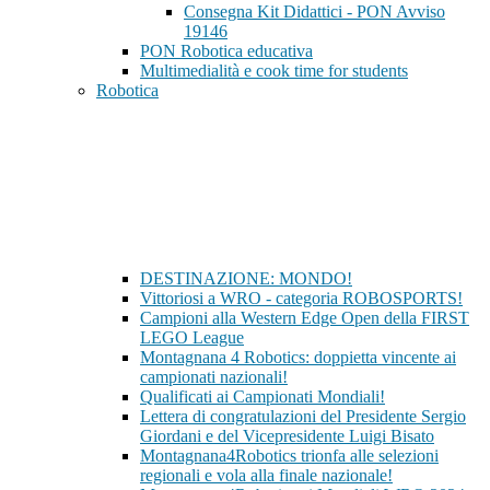
Consegna Kit Didattici - PON Avviso
19146
PON Robotica educativa
Multimedialità e cook time for students
Robotica
DESTINAZIONE: MONDO!
Vittoriosi a WRO - categoria ROBOSPORTS!
Campioni alla Western Edge Open della FIRST
LEGO League
Montagnana 4 Robotics: doppietta vincente ai
campionati nazionali!
Qualificati ai Campionati Mondiali!
Lettera di congratulazioni del Presidente Sergio
Giordani e del Vicepresidente Luigi Bisato
Montagnana4Robotics trionfa alle selezioni
regionali e vola alla finale nazionale!