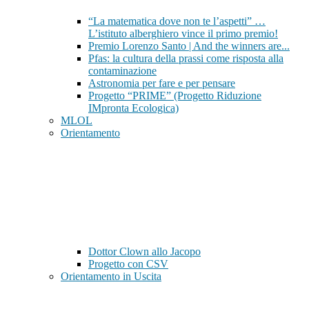
“La matematica dove non te l’aspetti” …
L’istituto alberghiero vince il primo premio!
Premio Lorenzo Santo | And the winners are...
Pfas: la cultura della prassi come risposta alla
contaminazione
Astronomia per fare e per pensare
Progetto “PRIME” (Progetto Riduzione
IMpronta Ecologica)
MLOL
Orientamento
Dottor Clown allo Jacopo
Progetto con CSV
Orientamento in Uscita