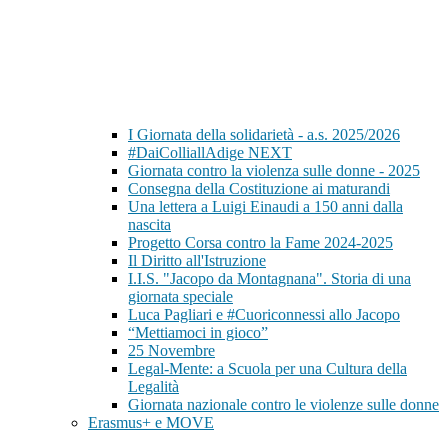
I Giornata della solidarietà - a.s. 2025/2026
#DaiColliallAdige NEXT
Giornata contro la violenza sulle donne - 2025
Consegna della Costituzione ai maturandi
Una lettera a Luigi Einaudi a 150 anni dalla
nascita
Progetto Corsa contro la Fame 2024-2025
Il Diritto all'Istruzione
I.I.S. "Jacopo da Montagnana". Storia di una
giornata speciale
Luca Pagliari e #Cuoriconnessi allo Jacopo
“Mettiamoci in gioco”
25 Novembre
Legal-Mente: a Scuola per una Cultura della
Legalità
Giornata nazionale contro le violenze sulle donne
Erasmus+ e MOVE