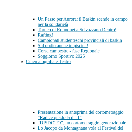
Un Passo per Aurora: il Baskin scende in campo
per la solidarietà
Torneo di Roundnet a Selvazzano Dentro!
Rafting!
Campionati studenteschi provinciali di baskin
Sul podio anche in piscina!
Corsa campestre - fase Regionale
Soggiorno Sportivo 2025
Cinematografia e Teatro
Presentazione in anteprima del cortometraggio
“Radice quadrata di -1”
“DISDOTO”, un cortometraggio generazionale
Lo Jacopo da Montagnana vola al Festival del