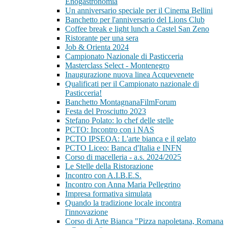
Enogastronomia
Un anniversario speciale per il Cinema Bellini
Banchetto per l'anniversario del Lions Club
Coffee break e light lunch a Castel San Zeno
Ristorante per una sera
Job & Orienta 2024
Campionato Nazionale di Pasticceria
Masterclass Select - Montenegro
Inaugurazione nuova linea Acquevenete
Qualificati per il Campionato nazionale di
Pasticceria!
Banchetto MontagnanaFilmForum
Festa del Prosciutto 2023
Stefano Polato: lo chef delle stelle
PCTO: Incontro con i NAS
PCTO IPSEOA: L'arte bianca e il gelato
PCTO Liceo: Banca d'Italia e INFN
Corso di macelleria - a.s. 2024/2025
Le Stelle della Ristorazione
Incontro con A.I.B.E.S.
Incontro con Anna Maria Pellegrino
Impresa formativa simulata
Quando la tradizione locale incontra
l'innovazione
Corso di Arte Bianca "Pizza napoletana, Romana