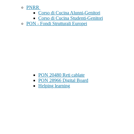
PNRR
Corso di Cucina Alunni-Genitori
Corso di Cucina Studenti-Genitori
PON - Fondi Strutturali Europei
PON 20480 Reti cablate
PON 28966 Digital Board
Helping learning