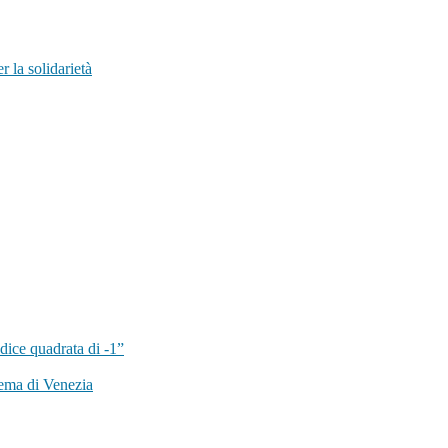
 la solidarietà
dice quadrata di -1”
ema di Venezia