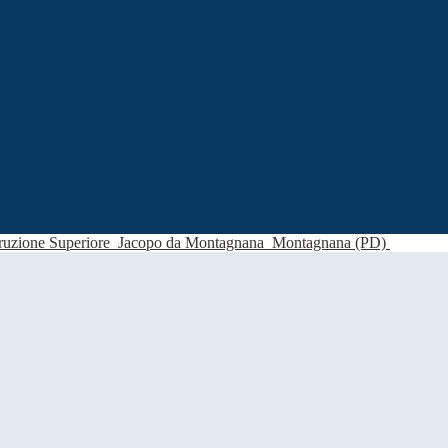
struzione Superiore
Jacopo da Montagnana
Montagnana (PD)