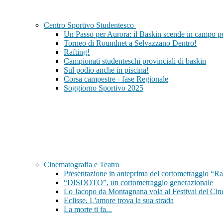
Centro Sportivo Studentesco
Un Passo per Aurora: il Baskin scende in campo per
Torneo di Roundnet a Selvazzano Dentro!
Rafting!
Campionati studenteschi provinciali di baskin
Sul podio anche in piscina!
Corsa campestre - fase Regionale
Soggiorno Sportivo 2025
Cinematografia e Teatro
Presentazione in anteprima del cortometraggio “Ra
“DISDOTO”, un cortometraggio generazionale
Lo Jacopo da Montagnana vola al Festival del Cin
Eclisse. L'amore trova la sua strada
La morte ti fa...