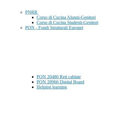
PNRR
Corso di Cucina Alunni-Genitori
Corso di Cucina Studenti-Genitori
PON - Fondi Strutturali Europei
PON 20480 Reti cablate
PON 28966 Digital Board
Helping learning