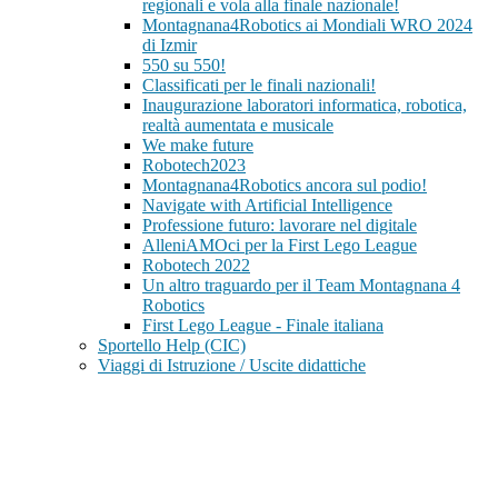
regionali e vola alla finale nazionale!
Montagnana4Robotics ai Mondiali WRO 2024
di Izmir
550 su 550!
Classificati per le finali nazionali!
Inaugurazione laboratori informatica, robotica,
realtà aumentata e musicale
We make future
Robotech2023
Montagnana4Robotics ancora sul podio!
Navigate with Artificial Intelligence
Professione futuro: lavorare nel digitale
AlleniAMOci per la First Lego League
Robotech 2022
Un altro traguardo per il Team Montagnana 4
Robotics
First Lego League - Finale italiana
Sportello Help (CIC)
Viaggi di Istruzione / Uscite didattiche