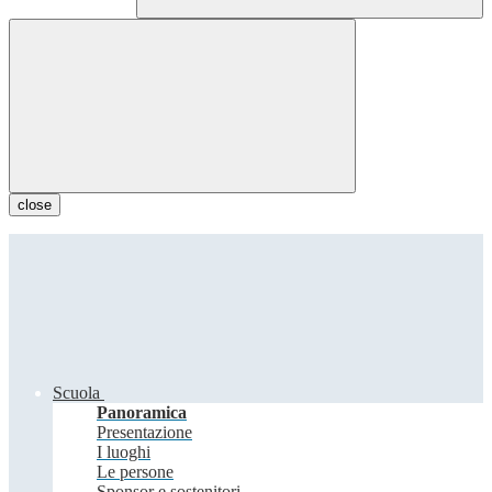
close
Scuola
Panoramica
Presentazione
I luoghi
Le persone
Sponsor e sostenitori