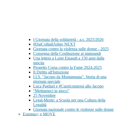
I Giornata della solidarietà - a.s. 2025/2026
#DaiColliallAdige NEXT
Giornata contro la violenza sulle donne - 2025
Consegna della Costituzione ai maturandi
Una lettera a Luigi Einaudi a 150 anni dalla
nascita
Progetto Corsa contro la Fame 2024-2025
Il Diritto all'Istruzione
I.I.S. "Jacopo da Montagnana". Storia di una
giornata speciale
Luca Pagliari e #Cuoriconnessi allo Jacopo
“Mettiamoci in gioco”
25 Novembre
Legal-Mente: a Scuola per una Cultura della
Legalità
Giornata nazionale contro le violenze sulle donne
Erasmus+ e MOVE