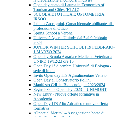
la preparazione ai concorsi in divisa
Open day corso di Laurea in Economics of
Tourism and Cities (ETAC)
SCUOLA DI OTTICA E OPTOMETRIA
IRSOO
Istituto Zaccagnini, Corso biennale abilitante alla
professione di Ottico
Spring School a Verona
Università Aperta Uniurb: dal 5 al 9 febbraio
2024
JUNIOR WINTER SCHOOL | 19 FEBBRAIO-
1 MARZO 2024
Openday Scuola Agraria e Medicina Veterinaria
UNIPD 19/12/23 ore 15
Open Day 1° dicembre Università di Bologna -
sede di Imola
Invito Open day ITS Agroalimentare Veneto
Open Day al Conservatorio Pollini
Manifesto CdL in Biotecnologie 2023/2024
Segnalazione Open day 2023 -- UNIMONT
New Entry - Nuove offerte formative in
Accademia
Open Day ITS Alto Adriatico e nuova offerta
formativa
“Onore al Merito” – Assegnazione borse di