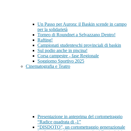
Un Passo per Aurora: il Baskin scende in campo
per la solidarietà
Torneo di Roundnet a Selvazzano Dentro!
Rafting!
Campionati studenteschi provinciali di baskin
Sul podio anche in piscina!
Corsa campestre - fase Regionale
Soggiorno Sportivo 2025
Cinematografia e Teatro
Presentazione in anteprima del cortometraggio
“Radice quadrata di -1”
“DISDOTO”, un cortometraggio generazionale