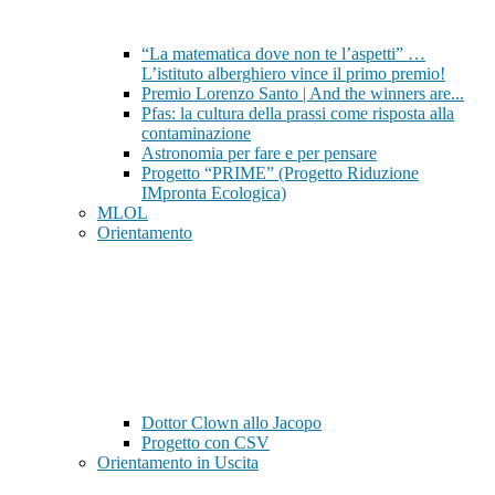
“La matematica dove non te l’aspetti” …
L’istituto alberghiero vince il primo premio!
Premio Lorenzo Santo | And the winners are...
Pfas: la cultura della prassi come risposta alla
contaminazione
Astronomia per fare e per pensare
Progetto “PRIME” (Progetto Riduzione
IMpronta Ecologica)
MLOL
Orientamento
Dottor Clown allo Jacopo
Progetto con CSV
Orientamento in Uscita