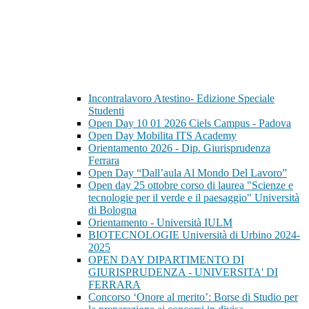
Incontralavoro Atestino- Edizione Speciale
Studenti
Open Day 10 01 2026 Ciels Campus - Padova
Open Day Mobilita ITS Academy
Orientamento 2026 - Dip. Giurisprudenza
Ferrara
Open Day “Dall’aula Al Mondo Del Lavoro”
Open day 25 ottobre corso di laurea "Scienze e
tecnologie per il verde e il paesaggio" Università
di Bologna
Orientamento - Università IULM
BIOTECNOLOGIE Università di Urbino 2024-
2025
OPEN DAY DIPARTIMENTO DI
GIURISPRUDENZA - UNIVERSITA' DI
FERRARA
Concorso ‘Onore al merito’: Borse di Studio per