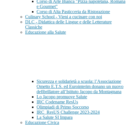
Corso di Arte Bianca "Pizza napoletana, Romana
e Gourmet"
Corso di Alta Pasticceria da Ristorazione
Culinary School - Vieni a cucinare con noi
DLC - Didattica delle Lingue e delle Letterature
Classiche
Educazione alla Salute
Sicurezza e solidarietà a scuola: l’Associazione
Ometto E.T.S. ed Eurointerim donano un nuovo
defibrillatore all’Istituto Jacopo da Montagnana
Lo Jacopo promuove Salute
IRC Codename ResUs
Olimpiadi di Primo Soccorso
IRC_ResUS Challenge 2023-2024
La Salute SI Impara
Educazione Civica