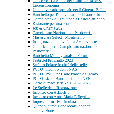
Concorso "La Salute nel Piatto" - Classe V
Enogastronomia
Un anniversario speciale per il Cinema Bellini
Banchetto per l'anniversario del Lions Club
Coffee break e light lunch a Castel San Zeno
Ristorante per una sera
Job & Orienta 2024
Campionato Nazionale di Pasticceria
Masterclass Select - Montenegro
Inaugurazione nuova linea Acquevenete
Qualificati per il Campionato nazionale di
Pasticceria!
Banchetto MontagnanaFilmForum
Festa del Prosciutto 2023
Stefano Polato: lo chef delle stelle
PCTO: Incontro con i NAS
PCTO IPSEOA: L'arte bianca e il gelato
PCTO Liceo: Banca d'Italia e INFN
Corso di macelleria - a.s. 2024/2025
Le Stelle della Ristorazione
Incontro con A.I.B.E.S.
Incontro con Anna Maria Pellegrino
Impresa formativa simulata
Quando la tradizione locale incontra
l'innovazione