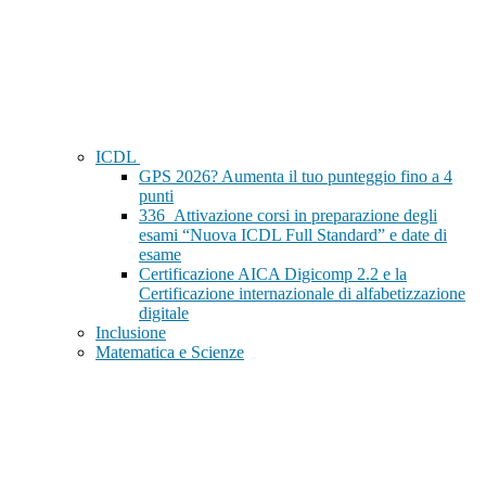
ICDL
GPS 2026? Aumenta il tuo punteggio fino a 4
punti
336_Attivazione corsi in preparazione degli
esami “Nuova ICDL Full Standard” e date di
esame
Certificazione AICA Digicomp 2.2 e la
Certificazione internazionale di alfabetizzazione
digitale
Inclusione
Matematica e Scienze