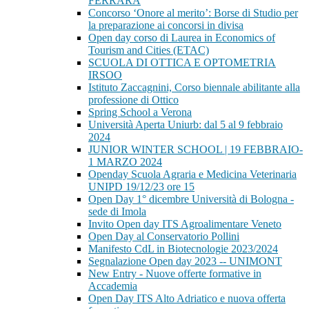
FERRARA
Concorso ‘Onore al merito’: Borse di Studio per
la preparazione ai concorsi in divisa
Open day corso di Laurea in Economics of
Tourism and Cities (ETAC)
SCUOLA DI OTTICA E OPTOMETRIA
IRSOO
Istituto Zaccagnini, Corso biennale abilitante alla
professione di Ottico
Spring School a Verona
Università Aperta Uniurb: dal 5 al 9 febbraio
2024
JUNIOR WINTER SCHOOL | 19 FEBBRAIO-
1 MARZO 2024
Openday Scuola Agraria e Medicina Veterinaria
UNIPD 19/12/23 ore 15
Open Day 1° dicembre Università di Bologna -
sede di Imola
Invito Open day ITS Agroalimentare Veneto
Open Day al Conservatorio Pollini
Manifesto CdL in Biotecnologie 2023/2024
Segnalazione Open day 2023 -- UNIMONT
New Entry - Nuove offerte formative in
Accademia
Open Day ITS Alto Adriatico e nuova offerta