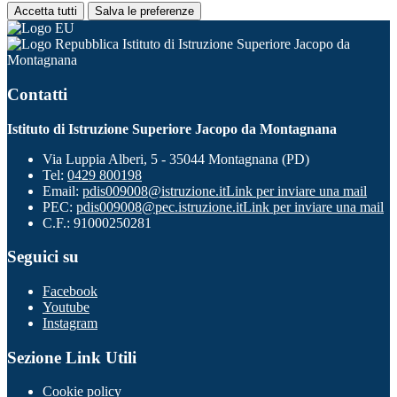
Accetta tutti
Salva le preferenze
Istituto di Istruzione Superiore Jacopo da
Montagnana
Contatti
Istituto di Istruzione Superiore Jacopo da Montagnana
Via Luppia Alberi, 5 - 35044 Montagnana (PD)
Tel:
0429 800198
Email:
pdis009008@istruzione.it
Link per inviare una mail
PEC:
pdis009008@pec.istruzione.it
Link per inviare una mail
C.F.: 91000250281
Seguici su
Facebook
Youtube
Instagram
Sezione Link Utili
Cookie policy