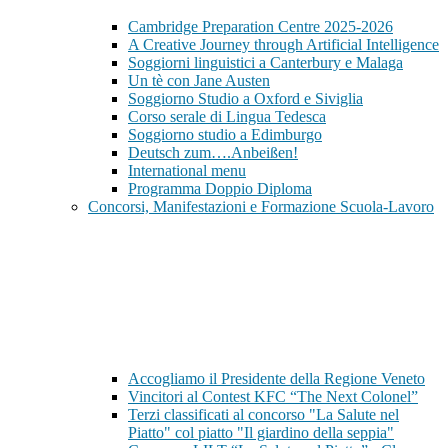
Cambridge Preparation Centre 2025-2026
A Creative Journey through Artificial Intelligence
Soggiorni linguistici a Canterbury e Malaga
Un tè con Jane Austen
Soggiorno Studio a Oxford e Siviglia
Corso serale di Lingua Tedesca
Soggiorno studio a Edimburgo
Deutsch zum….Anbeißen!
International menu
Programma Doppio Diploma
Concorsi, Manifestazioni e Formazione Scuola-Lavoro
Accogliamo il Presidente della Regione Veneto
Vincitori al Contest KFC “The Next Colonel”
Terzi classificati al concorso "La Salute nel
Piatto" col piatto "Il giardino della seppia"