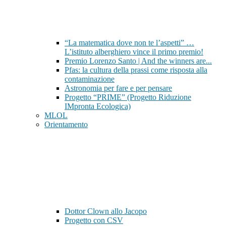
“La matematica dove non te l’aspetti” …
L’istituto alberghiero vince il primo premio!
Premio Lorenzo Santo | And the winners are...
Pfas: la cultura della prassi come risposta alla
contaminazione
Astronomia per fare e per pensare
Progetto “PRIME” (Progetto Riduzione
IMpronta Ecologica)
MLOL
Orientamento
Dottor Clown allo Jacopo
Progetto con CSV