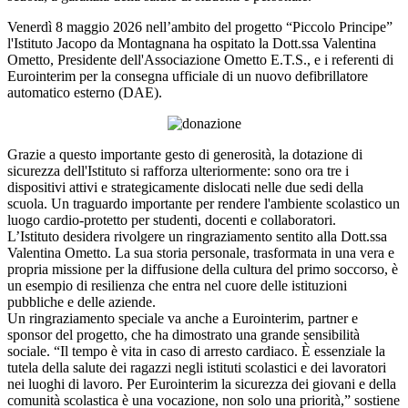
Venerdì 8 maggio 2026 nell’ambito del progetto “Piccolo Principe”
l'Istituto Jacopo da Montagnana ha ospitato la Dott.ssa Valentina
Ometto, Presidente dell'Associazione Ometto E.T.S., e i referenti di
Eurointerim per la consegna ufficiale di un nuovo defibrillatore
automatico esterno (DAE).
Grazie a questo importante gesto di generosità, la dotazione di
sicurezza dell'Istituto si rafforza ulteriormente: sono ora tre i
dispositivi attivi e strategicamente dislocati nelle due sedi della
scuola. Un traguardo importante per rendere l'ambiente scolastico un
luogo cardio-protetto per studenti, docenti e collaboratori.
L’Istituto desidera rivolgere un ringraziamento sentito alla Dott.ssa
Valentina Ometto. La sua storia personale, trasformata in una vera e
propria missione per la diffusione della cultura del primo soccorso, è
un esempio di resilienza che entra nel cuore delle istituzioni
pubbliche e delle aziende.
Un ringraziamento speciale va anche a Eurointerim, partner e
sponsor del progetto, che ha dimostrato una grande sensibilità
sociale. “Il tempo è vita in caso di arresto cardiaco. È essenziale la
tutela della salute dei ragazzi negli istituti scolastici e dei lavoratori
nei luoghi di lavoro. Per Eurointerim la sicurezza dei giovani e della
comunità scolastica è una vocazione, non solo una priorità,” sostiene