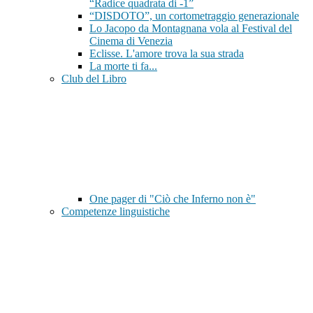
“Radice quadrata di -1”
“DISDOTO”, un cortometraggio generazionale
Lo Jacopo da Montagnana vola al Festival del
Cinema di Venezia
Eclisse. L'amore trova la sua strada
La morte ti fa...
Club del Libro
One pager di "Ciò che Inferno non è"
Competenze linguistiche