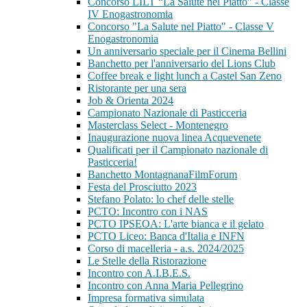
Concorso LILT “La Salute nel Piatto” - Classe
IV Enogastronomia
Concorso "La Salute nel Piatto" - Classe V
Enogastronomia
Un anniversario speciale per il Cinema Bellini
Banchetto per l'anniversario del Lions Club
Coffee break e light lunch a Castel San Zeno
Ristorante per una sera
Job & Orienta 2024
Campionato Nazionale di Pasticceria
Masterclass Select - Montenegro
Inaugurazione nuova linea Acquevenete
Qualificati per il Campionato nazionale di
Pasticceria!
Banchetto MontagnanaFilmForum
Festa del Prosciutto 2023
Stefano Polato: lo chef delle stelle
PCTO: Incontro con i NAS
PCTO IPSEOA: L'arte bianca e il gelato
PCTO Liceo: Banca d'Italia e INFN
Corso di macelleria - a.s. 2024/2025
Le Stelle della Ristorazione
Incontro con A.I.B.E.S.
Incontro con Anna Maria Pellegrino
Impresa formativa simulata