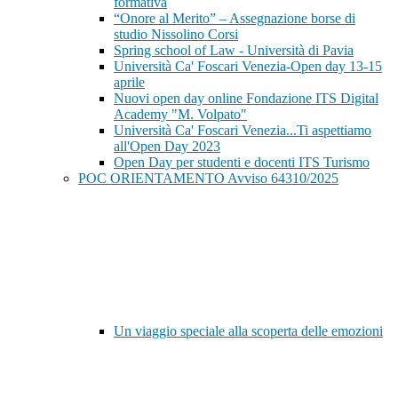
formativa
“Onore al Merito” – Assegnazione borse di
studio Nissolino Corsi
Spring school of Law - Università di Pavia
Università Ca' Foscari Venezia-Open day 13-15
aprile
Nuovi open day online Fondazione ITS Digital
Academy "M. Volpato"
Università Ca' Foscari Venezia...Ti aspettiamo
all'Open Day 2023
Open Day per studenti e docenti ITS Turismo
POC ORIENTAMENTO Avviso 64310/2025
Un viaggio speciale alla scoperta delle emozioni