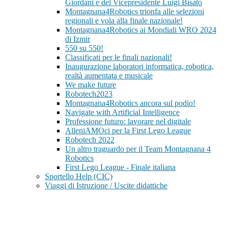
Giordani e del Vicepresidente Luigi Bisato
Montagnana4Robotics trionfa alle selezioni
regionali e vola alla finale nazionale!
Montagnana4Robotics ai Mondiali WRO 2024
di Izmir
550 su 550!
Classificati per le finali nazionali!
Inaugurazione laboratori informatica, robotica,
realtà aumentata e musicale
We make future
Robotech2023
Montagnana4Robotics ancora sul podio!
Navigate with Artificial Intelligence
Professione futuro: lavorare nel digitale
AlleniAMOci per la First Lego League
Robotech 2022
Un altro traguardo per il Team Montagnana 4
Robotics
First Lego League - Finale italiana
Sportello Help (CIC)
Viaggi di Istruzione / Uscite didattiche