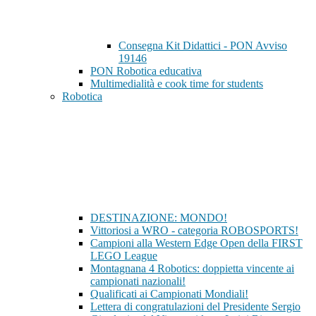
Consegna Kit Didattici - PON Avviso
19146
PON Robotica educativa
Multimedialità e cook time for students
Robotica
DESTINAZIONE: MONDO!
Vittoriosi a WRO - categoria ROBOSPORTS!
Campioni alla Western Edge Open della FIRST
LEGO League
Montagnana 4 Robotics: doppietta vincente ai
campionati nazionali!
Qualificati ai Campionati Mondiali!
Lettera di congratulazioni del Presidente Sergio