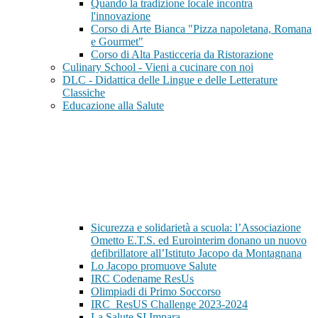
Quando la tradizione locale incontra
l'innovazione
Corso di Arte Bianca "Pizza napoletana, Romana
e Gourmet"
Corso di Alta Pasticceria da Ristorazione
Culinary School - Vieni a cucinare con noi
DLC - Didattica delle Lingue e delle Letterature
Classiche
Educazione alla Salute
Sicurezza e solidarietà a scuola: l’Associazione
Ometto E.T.S. ed Eurointerim donano un nuovo
defibrillatore all’Istituto Jacopo da Montagnana
Lo Jacopo promuove Salute
IRC Codename ResUs
Olimpiadi di Primo Soccorso
IRC_ResUS Challenge 2023-2024
La Salute SI Impara