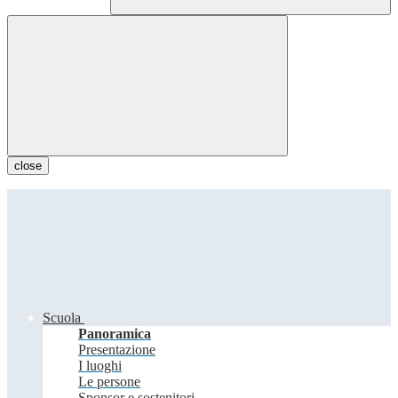
close
Scuola
Panoramica
Presentazione
I luoghi
Le persone
Sponsor e sostenitori