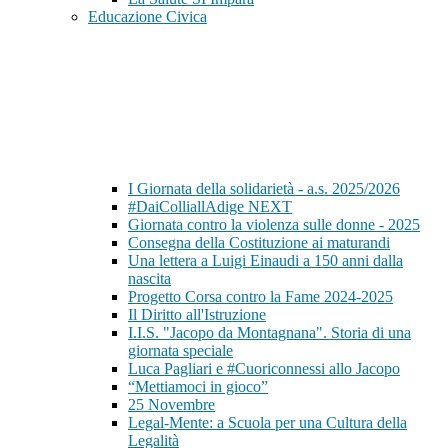
Educazione Civica
I Giornata della solidarietà - a.s. 2025/2026
#DaiColliallAdige NEXT
Giornata contro la violenza sulle donne - 2025
Consegna della Costituzione ai maturandi
Una lettera a Luigi Einaudi a 150 anni dalla
nascita
Progetto Corsa contro la Fame 2024-2025
Il Diritto all'Istruzione
I.I.S. "Jacopo da Montagnana". Storia di una
giornata speciale
Luca Pagliari e #Cuoriconnessi allo Jacopo
“Mettiamoci in gioco”
25 Novembre
Legal-Mente: a Scuola per una Cultura della
Legalità