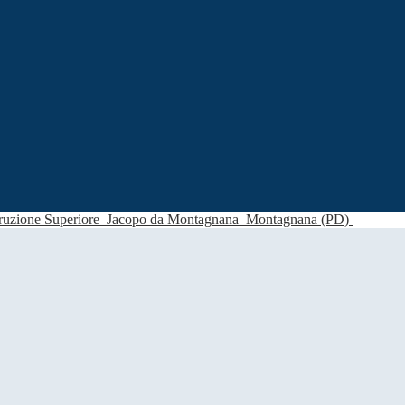
struzione Superiore
Jacopo da Montagnana
Montagnana (PD)