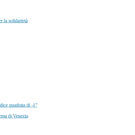
 la solidarietà
dice quadrata di -1”
ema di Venezia