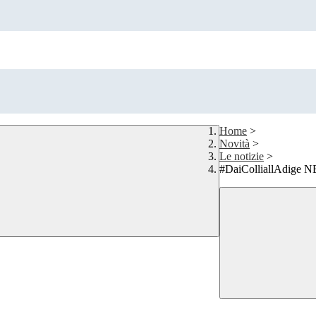
Home
>
Novità
>
Le notizie
>
#DaiColliallAdige 