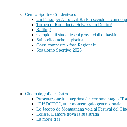
Centro Sportivo Studentesco
Un Passo per Aurora: il Baskin scende in campo per
Torneo di Roundnet a Selvazzano Dentro!
Rafting!
Campionati studenteschi provinciali di baskin
Sul podio anche in piscina!
Corsa campestre - fase Regionale
Soggiorno Sportivo 2025
Cinematografia e Teatro
Presentazione in anteprima del cortometraggio “Ra
“DISDOTO”, un cortometraggio generazionale
Lo Jacopo da Montagnana vola al Festival del Cin
Eclisse. L'amore trova la sua strada
La morte ti fa...