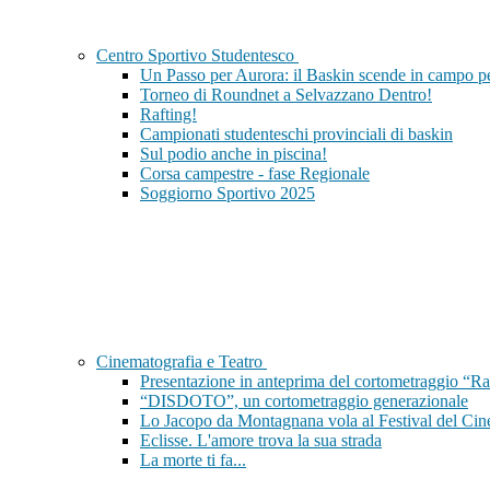
Centro Sportivo Studentesco
Un Passo per Aurora: il Baskin scende in campo per
Torneo di Roundnet a Selvazzano Dentro!
Rafting!
Campionati studenteschi provinciali di baskin
Sul podio anche in piscina!
Corsa campestre - fase Regionale
Soggiorno Sportivo 2025
Cinematografia e Teatro
Presentazione in anteprima del cortometraggio “Ra
“DISDOTO”, un cortometraggio generazionale
Lo Jacopo da Montagnana vola al Festival del Cin
Eclisse. L'amore trova la sua strada
La morte ti fa...