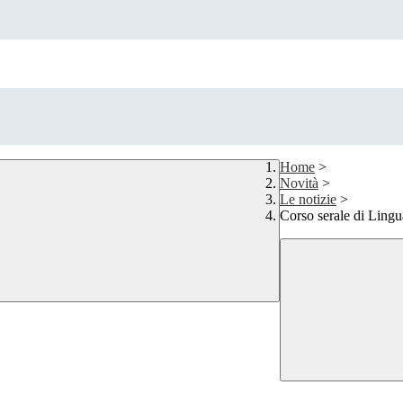
Home
>
Novità
>
Le notizie
>
Corso serale di Ling