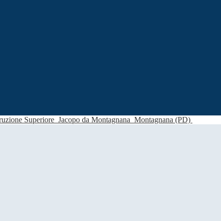
struzione Superiore
Jacopo da Montagnana
Montagnana (PD)