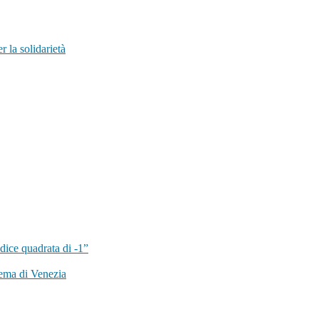
 la solidarietà
dice quadrata di -1”
ema di Venezia