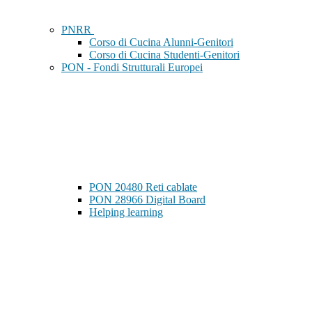
PNRR
Corso di Cucina Alunni-Genitori
Corso di Cucina Studenti-Genitori
PON - Fondi Strutturali Europei
PON 20480 Reti cablate
PON 28966 Digital Board
Helping learning