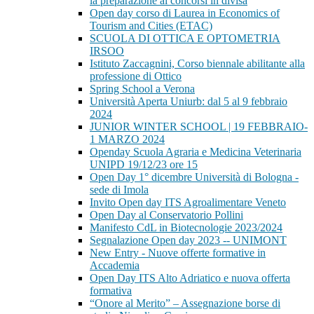
la preparazione ai concorsi in divisa
Open day corso di Laurea in Economics of
Tourism and Cities (ETAC)
SCUOLA DI OTTICA E OPTOMETRIA
IRSOO
Istituto Zaccagnini, Corso biennale abilitante alla
professione di Ottico
Spring School a Verona
Università Aperta Uniurb: dal 5 al 9 febbraio
2024
JUNIOR WINTER SCHOOL | 19 FEBBRAIO-
1 MARZO 2024
Openday Scuola Agraria e Medicina Veterinaria
UNIPD 19/12/23 ore 15
Open Day 1° dicembre Università di Bologna -
sede di Imola
Invito Open day ITS Agroalimentare Veneto
Open Day al Conservatorio Pollini
Manifesto CdL in Biotecnologie 2023/2024
Segnalazione Open day 2023 -- UNIMONT
New Entry - Nuove offerte formative in
Accademia
Open Day ITS Alto Adriatico e nuova offerta
formativa
“Onore al Merito” – Assegnazione borse di