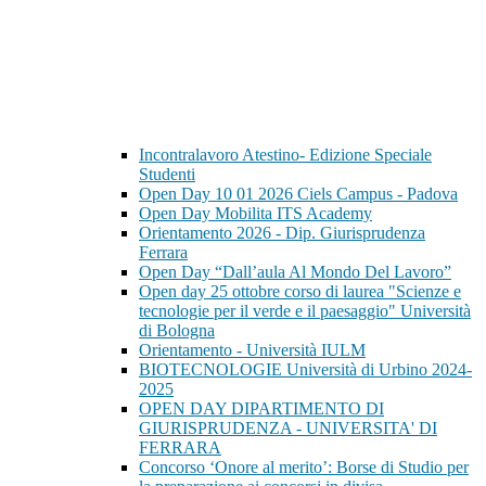
Incontralavoro Atestino- Edizione Speciale
Studenti
Open Day 10 01 2026 Ciels Campus - Padova
Open Day Mobilita ITS Academy
Orientamento 2026 - Dip. Giurisprudenza
Ferrara
Open Day “Dall’aula Al Mondo Del Lavoro”
Open day 25 ottobre corso di laurea "Scienze e
tecnologie per il verde e il paesaggio" Università
di Bologna
Orientamento - Università IULM
BIOTECNOLOGIE Università di Urbino 2024-
2025
OPEN DAY DIPARTIMENTO DI
GIURISPRUDENZA - UNIVERSITA' DI
FERRARA
Concorso ‘Onore al merito’: Borse di Studio per