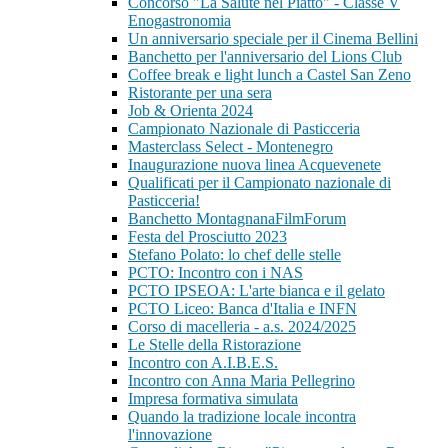
Concorso "La Salute nel Piatto" - Classe V
Enogastronomia
Un anniversario speciale per il Cinema Bellini
Banchetto per l'anniversario del Lions Club
Coffee break e light lunch a Castel San Zeno
Ristorante per una sera
Job & Orienta 2024
Campionato Nazionale di Pasticceria
Masterclass Select - Montenegro
Inaugurazione nuova linea Acquevenete
Qualificati per il Campionato nazionale di
Pasticceria!
Banchetto MontagnanaFilmForum
Festa del Prosciutto 2023
Stefano Polato: lo chef delle stelle
PCTO: Incontro con i NAS
PCTO IPSEOA: L'arte bianca e il gelato
PCTO Liceo: Banca d'Italia e INFN
Corso di macelleria - a.s. 2024/2025
Le Stelle della Ristorazione
Incontro con A.I.B.E.S.
Incontro con Anna Maria Pellegrino
Impresa formativa simulata
Quando la tradizione locale incontra
l'innovazione