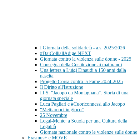
I Giornata della solidarietà - a.s. 2025/2026
#DaiColliallAdige NEXT
Giornata contro la violenza sulle donne - 2025
Consegna della Costituzione ai maturandi
Una lettera a Luigi Einaudi a 150 anni dalla
nascita
Progetto Corsa contro la Fame 2024-2025
Il Diritto all'Istruzione
I.I.S. "Jacopo da Montagnana". Storia di una
giornata speciale
Luca Pagliari e #Cuoriconnessi allo Jacopo
“Mettiamoci in gioco”
25 Novembre
Legal-Mente: a Scuola per una Cultura della
Legalità
Giornata nazionale contro le violenze sulle donne
Erasmus+ e MOVE