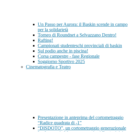
Un Passo per Aurora: il Baskin scende in campo
per la solidarietà
Torneo di Roundnet a Selvazzano Dentro!
Rafting!
Campionati studenteschi provinciali di baskin
Sul podio anche in piscina!
Corsa campestre - fase Regionale
Soggiorno Sportivo 2025
Cinematografia e Teatro
Presentazione in anteprima del cortometraggio
“Radice quadrata di -1”
“DISDOTO”, un cortometraggio generazionale