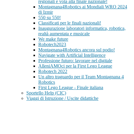
regionali e vola alla finale nazionale!
Montagnana4Robotics ai Mondiali WRO 2024
di Izmir
550 su 550!
Classificati per le finali nazionali!
Inaugurazione laboratori informatica, robotica,
realtà aumentata e musicale
We make future
Robotech2023
Montagnana4Robotics ancora sul podio!
Navigate with Artificial Intelligence
Professione futuro: lavorare nel digitale
AlleniAMOci per la First Lego League
Robotech 2022
Un altro traguardo per il Team Montagnana 4
Robotics
First Lego League - Finale italiana
Sportello Help (CIC)
Viaggi di Istruzione / Uscite didattiche