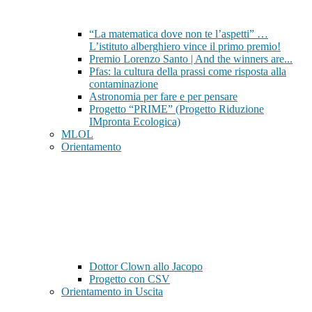
“La matematica dove non te l’aspetti” …
L’istituto alberghiero vince il primo premio!
Premio Lorenzo Santo | And the winners are...
Pfas: la cultura della prassi come risposta alla
contaminazione
Astronomia per fare e per pensare
Progetto “PRIME” (Progetto Riduzione
IMpronta Ecologica)
MLOL
Orientamento
Dottor Clown allo Jacopo
Progetto con CSV
Orientamento in Uscita