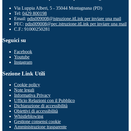
Via Luppia Alberi, 5 - 35044 Montagnana (PD)
Tel:
0429 800198
Email:
pdis009008@istruzione.it
Link per inviare una mail
PEC:
pdis009008@pec.istruzione.it
Link per inviare una mail
C.F.: 91000250281
Seguici su
Facebook
Youtube
Instagram
Sezione Link Utili
Cookie policy
Note legali
Informativa Privacy
Ufficio Relazioni con il Pubblico
Dichiarazione di accessibilità
Obiettivi di accessibilità
Whistleblowing
Gestione consensi cookie
Amministrazione trasparente