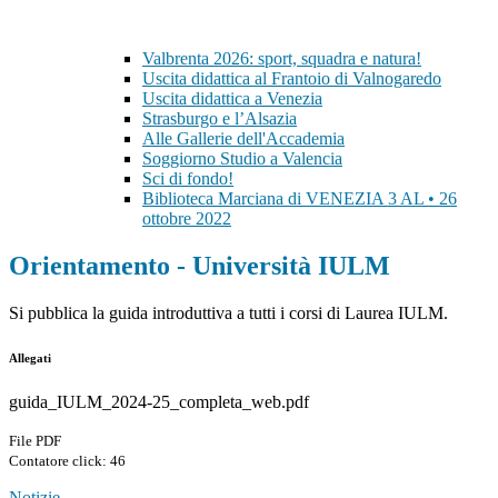
Valbrenta 2026: sport, squadra e natura!
Uscita didattica al Frantoio di Valnogaredo
Uscita didattica a Venezia
Strasburgo e l’Alsazia
Alle Gallerie dell'Accademia
Soggiorno Studio a Valencia
Sci di fondo!
Biblioteca Marciana di VENEZIA 3 AL • 26
ottobre 2022
Orientamento - Università IULM
Si pubblica la
guida introduttiva a tutti i corsi di Laurea IULM.
Allegati
guida_IULM_2024-25_completa_web.pdf
File PDF
Contatore click: 46
Notizie