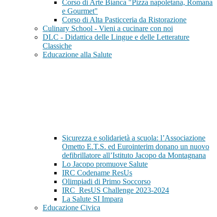
Corso di Arte Bianca "Pizza napoletana, Romana
e Gourmet"
Corso di Alta Pasticceria da Ristorazione
Culinary School - Vieni a cucinare con noi
DLC - Didattica delle Lingue e delle Letterature
Classiche
Educazione alla Salute
Sicurezza e solidarietà a scuola: l’Associazione
Ometto E.T.S. ed Eurointerim donano un nuovo
defibrillatore all’Istituto Jacopo da Montagnana
Lo Jacopo promuove Salute
IRC Codename ResUs
Olimpiadi di Primo Soccorso
IRC_ResUS Challenge 2023-2024
La Salute SI Impara
Educazione Civica