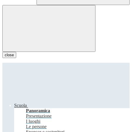
close
Scuola
Panoramica
Presentazione
I luoghi
Le persone
Sponsor e sostenitori