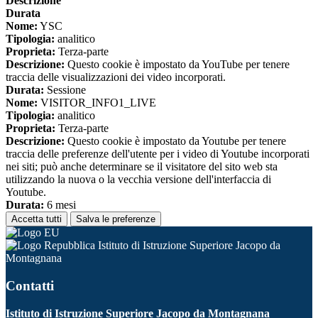
Descrizione
Durata
Nome:
YSC
Tipologia:
analitico
Proprieta:
Terza-parte
Descrizione:
Questo cookie è impostato da YouTube per tenere
traccia delle visualizzazioni dei video incorporati.
Durata:
Sessione
Nome:
VISITOR_INFO1_LIVE
Tipologia:
analitico
Proprieta:
Terza-parte
Descrizione:
Questo cookie è impostato da Youtube per tenere
traccia delle preferenze dell'utente per i video di Youtube incorporati
nei siti; può anche determinare se il visitatore del sito web sta
utilizzando la nuova o la vecchia versione dell'interfaccia di
Youtube.
Durata:
6 mesi
Accetta tutti
Salva le preferenze
Istituto di Istruzione Superiore Jacopo da
Montagnana
Contatti
Istituto di Istruzione Superiore Jacopo da Montagnana