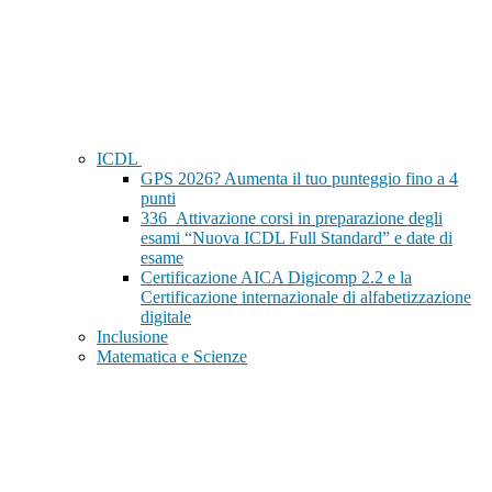
ICDL
GPS 2026? Aumenta il tuo punteggio fino a 4
punti
336_Attivazione corsi in preparazione degli
esami “Nuova ICDL Full Standard” e date di
esame
Certificazione AICA Digicomp 2.2 e la
Certificazione internazionale di alfabetizzazione
digitale
Inclusione
Matematica e Scienze