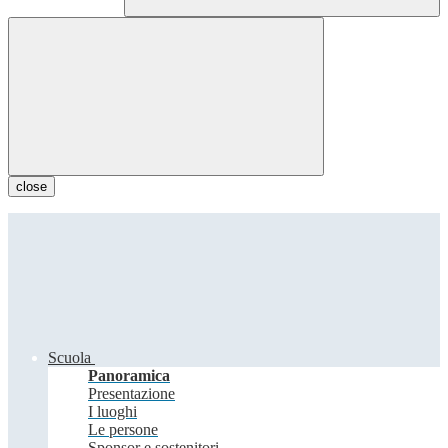
close
Scuola
Panoramica
Presentazione
I luoghi
Le persone
Sponsor e sostenitori