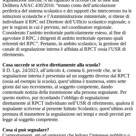
Delibera ANAC 430/2016: “tenuto conto dell’articolazione
periferica del sistema scolastico e dei rapporti che intercorrono tra le
istituzioni scolastiche e l’Amministrazione ministeriale, si ritiene di
individuare il RPC nel Direttore dell’Ufficio scolastico regionale, o
per le regioni in cui è previsto, nel coordinatore regionale.
Considerato l’ambito territoriale particolarmente esteso, al fine di
agevolare il RPC, i dirigenti di ambito territoriale operano quali
referenti del RPC”. Pertanto, in ambito scolastico, la gestione del
canale di segnalazione interna è affidata al RPCT ossia l’USR di
riferimento.
Cosa succede se scrivo direttamente alla scuola?
Il D. Lgs. 24/2023, all’articolo 4, comma 6, prevede che, se la
segnalazione interna è presentata ad un soggetto diverso dal RPCT
(ossia ad esempio la scuola), quest’ultima è trasmessa, entro sette
giorni dal suo ricevimento, al soggetto competente, dando
contestuale notizia della trasmissione alla persona segnalante. Per
questo motivo, pur ricordando l’obbligo di segnalazione
direttamente al RPCT individuato nell’USR di riferimento, qualora il
segnalante scrivesse al presente Istituto Scolastico, quest’ultimo avrà
premura di trasmettere la segnalazione nei tempi e modi previsti per
legge al soggetto competente.
Cosa si può segnalare?
Comportamenti, atti od omissioni che ledono l’interesse pubblico o