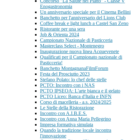
Concorso "La Salute nel Piatto" - Classe V
Enogastronomia
Un anniversario speciale per il Cinema Bellini
Banchetto per l'anniversario del Lions Club
Coffee break e light lunch a Castel San Zeno
Ristorante per una sera
Job & Orienta 2024
Campionato Nazionale di Pasticceria
Masterclass Select - Montenegro
Inaugurazione nuova linea Acquevenete
Qualificati per il Campionato nazionale di
Pasticceria!
Banchetto MontagnanaFilmForum
Festa del Prosciutto 2023
Stefano Polato: lo chef delle stelle
PCTO: Incontro con i NAS
PCTO IPSEOA: L'arte bianca e il gelato
PCTO Liceo: Banca d'Italia e INFN
Corso di macelleria - a.s. 2024/2025
Le Stelle della Ristorazione
Incontro con A.I.B.E.S.
Incontro con Anna Maria Pellegrino
Impresa formativa simulata
Quando la tradizione locale incontra
l'innovazione