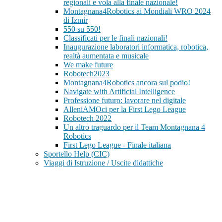
regionali e vola alla finale nazionale!
Montagnana4Robotics ai Mondiali WRO 2024
di Izmir
550 su 550!
Classificati per le finali nazionali!
Inaugurazione laboratori informatica, robotica,
realtà aumentata e musicale
We make future
Robotech2023
Montagnana4Robotics ancora sul podio!
Navigate with Artificial Intelligence
Professione futuro: lavorare nel digitale
AlleniAMOci per la First Lego League
Robotech 2022
Un altro traguardo per il Team Montagnana 4
Robotics
First Lego League - Finale italiana
Sportello Help (CIC)
Viaggi di Istruzione / Uscite didattiche