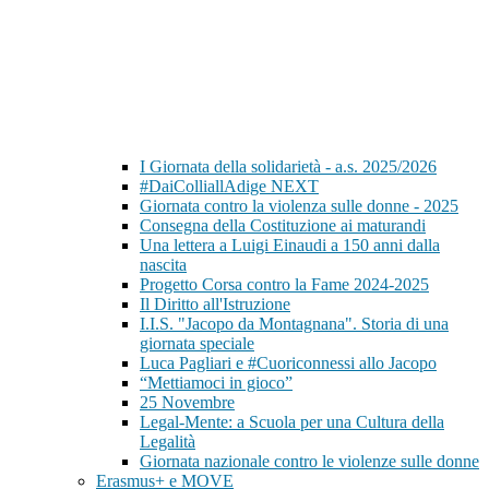
I Giornata della solidarietà - a.s. 2025/2026
#DaiColliallAdige NEXT
Giornata contro la violenza sulle donne - 2025
Consegna della Costituzione ai maturandi
Una lettera a Luigi Einaudi a 150 anni dalla
nascita
Progetto Corsa contro la Fame 2024-2025
Il Diritto all'Istruzione
I.I.S. "Jacopo da Montagnana". Storia di una
giornata speciale
Luca Pagliari e #Cuoriconnessi allo Jacopo
“Mettiamoci in gioco”
25 Novembre
Legal-Mente: a Scuola per una Cultura della
Legalità
Giornata nazionale contro le violenze sulle donne
Erasmus+ e MOVE