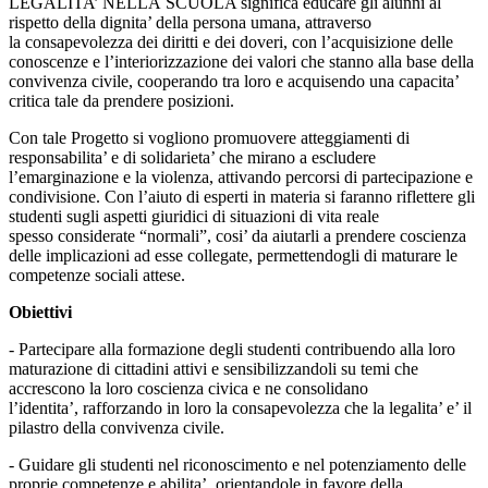
LEGALITA’ NELLA SCUOLA significa educare gli alunni al
rispetto della dignita’ della persona umana, attraverso
la consapevolezza dei diritti e dei doveri, con l’acquisizione delle
conoscenze e l’interiorizzazione dei valori che stanno alla base della
convivenza civile, cooperando tra loro e acquisendo una capacita’
critica tale da prendere posizioni.
Con tale Progetto si vogliono promuovere atteggiamenti di
responsabilita’ e di solidarieta’ che mirano a escludere
l’emarginazione e la violenza, attivando percorsi di partecipazione e
condivisione. Con l’aiuto di esperti in materia si faranno riflettere gli
studenti sugli aspetti giuridici di situazioni di vita reale
spesso considerate “normali”, cosi’ da aiutarli a prendere coscienza
delle implicazioni ad esse collegate, permettendogli di maturare le
competenze sociali attese.
Obiettivi
- Partecipare alla formazione degli studenti contribuendo alla loro
maturazione di cittadini attivi e sensibilizzandoli su temi che
accrescono la loro coscienza civica e ne consolidano
l’identita’, rafforzando in loro la consapevolezza che la legalita’ e’ il
pilastro della convivenza civile.
- Guidare gli studenti nel riconoscimento e nel potenziamento delle
proprie competenze e abilita’, orientandole in favore della