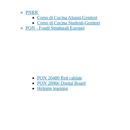
PNRR
Corso di Cucina Alunni-Genitori
Corso di Cucina Studenti-Genitori
PON - Fondi Strutturali Europei
PON 20480 Reti cablate
PON 28966 Digital Board
Helping learning