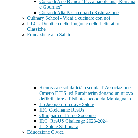
Corso di Arte Bianca "Pizza napoletana, Romana
e Gourmet"
Corso di Alta Pasticceria da Ristorazione
Culinary School - Vieni a cucinare con noi
DLC - Didattica delle Lingue e delle Letterature
Classiche
Educazione alla Salute
Sicurezza e solidarietà a scuola: l’Associazione
Ometto E.T.S. ed Eurointerim donano un nuovo
defibrillatore all’Istituto Jacopo da Montagnana
Lo Jacopo promuove Salute
IRC Codename ResUs
Olimpiadi di Primo Soccorso
IRC_ResUS Challenge 2023-2024
La Salute SI Impara
Educazione Civica