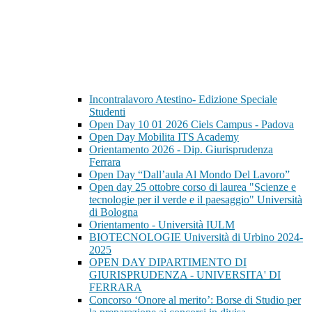
Incontralavoro Atestino- Edizione Speciale
Studenti
Open Day 10 01 2026 Ciels Campus - Padova
Open Day Mobilita ITS Academy
Orientamento 2026 - Dip. Giurisprudenza
Ferrara
Open Day “Dall’aula Al Mondo Del Lavoro”
Open day 25 ottobre corso di laurea "Scienze e
tecnologie per il verde e il paesaggio" Università
di Bologna
Orientamento - Università IULM
BIOTECNOLOGIE Università di Urbino 2024-
2025
OPEN DAY DIPARTIMENTO DI
GIURISPRUDENZA - UNIVERSITA' DI
FERRARA
Concorso ‘Onore al merito’: Borse di Studio per