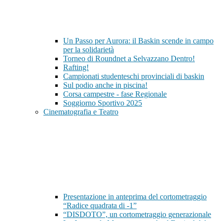
Un Passo per Aurora: il Baskin scende in campo
per la solidarietà
Torneo di Roundnet a Selvazzano Dentro!
Rafting!
Campionati studenteschi provinciali di baskin
Sul podio anche in piscina!
Corsa campestre - fase Regionale
Soggiorno Sportivo 2025
Cinematografia e Teatro
Presentazione in anteprima del cortometraggio
“Radice quadrata di -1”
“DISDOTO”, un cortometraggio generazionale