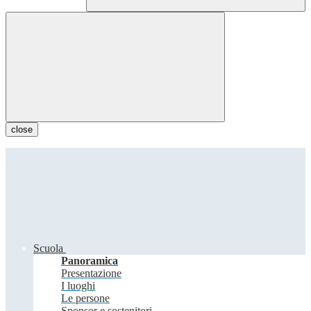
close
Scuola
Panoramica
Presentazione
I luoghi
Le persone
Sponsor e sostenitori