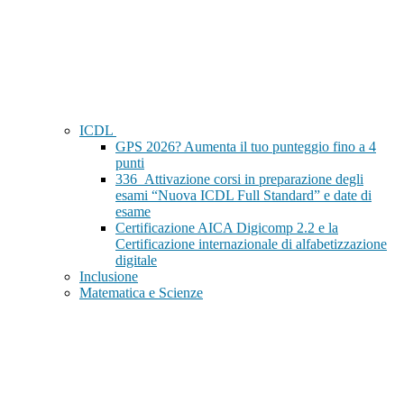
ICDL
GPS 2026? Aumenta il tuo punteggio fino a 4
punti
336_Attivazione corsi in preparazione degli
esami “Nuova ICDL Full Standard” e date di
esame
Certificazione AICA Digicomp 2.2 e la
Certificazione internazionale di alfabetizzazione
digitale
Inclusione
Matematica e Scienze