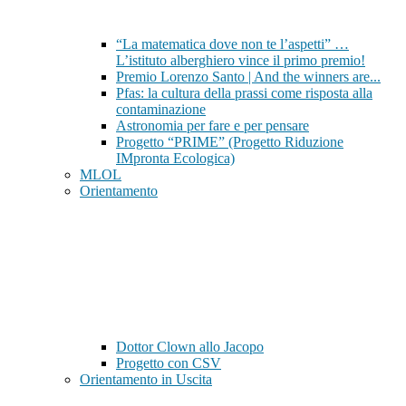
“La matematica dove non te l’aspetti” …
L’istituto alberghiero vince il primo premio!
Premio Lorenzo Santo | And the winners are...
Pfas: la cultura della prassi come risposta alla
contaminazione
Astronomia per fare e per pensare
Progetto “PRIME” (Progetto Riduzione
IMpronta Ecologica)
MLOL
Orientamento
Dottor Clown allo Jacopo
Progetto con CSV
Orientamento in Uscita