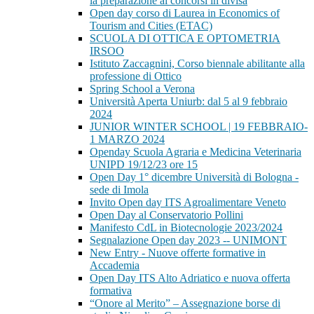
la preparazione ai concorsi in divisa
Open day corso di Laurea in Economics of
Tourism and Cities (ETAC)
SCUOLA DI OTTICA E OPTOMETRIA
IRSOO
Istituto Zaccagnini, Corso biennale abilitante alla
professione di Ottico
Spring School a Verona
Università Aperta Uniurb: dal 5 al 9 febbraio
2024
JUNIOR WINTER SCHOOL | 19 FEBBRAIO-
1 MARZO 2024
Openday Scuola Agraria e Medicina Veterinaria
UNIPD 19/12/23 ore 15
Open Day 1° dicembre Università di Bologna -
sede di Imola
Invito Open day ITS Agroalimentare Veneto
Open Day al Conservatorio Pollini
Manifesto CdL in Biotecnologie 2023/2024
Segnalazione Open day 2023 -- UNIMONT
New Entry - Nuove offerte formative in
Accademia
Open Day ITS Alto Adriatico e nuova offerta
formativa
“Onore al Merito” – Assegnazione borse di