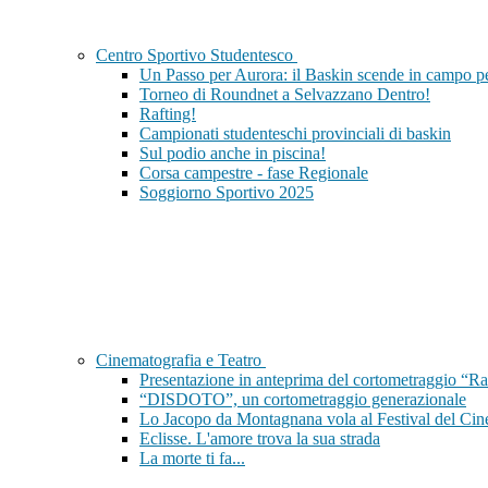
Centro Sportivo Studentesco
Un Passo per Aurora: il Baskin scende in campo per
Torneo di Roundnet a Selvazzano Dentro!
Rafting!
Campionati studenteschi provinciali di baskin
Sul podio anche in piscina!
Corsa campestre - fase Regionale
Soggiorno Sportivo 2025
Cinematografia e Teatro
Presentazione in anteprima del cortometraggio “Ra
“DISDOTO”, un cortometraggio generazionale
Lo Jacopo da Montagnana vola al Festival del Cin
Eclisse. L'amore trova la sua strada
La morte ti fa...