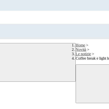
Home
>
Novità
>
Le notizie
>
Coffee break e light 