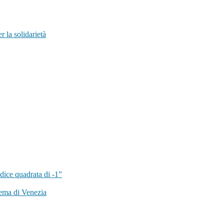
 la solidarietà
dice quadrata di -1”
ema di Venezia