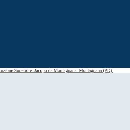
struzione Superiore
Jacopo da Montagnana
Montagnana (PD)