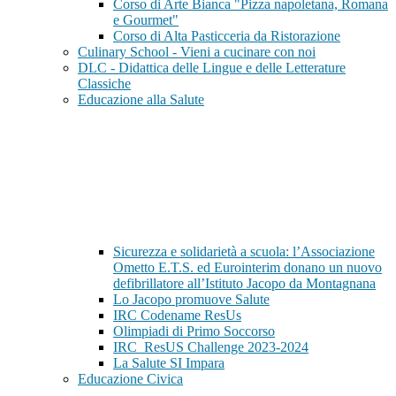
Corso di Arte Bianca "Pizza napoletana, Romana
e Gourmet"
Corso di Alta Pasticceria da Ristorazione
Culinary School - Vieni a cucinare con noi
DLC - Didattica delle Lingue e delle Letterature
Classiche
Educazione alla Salute
Sicurezza e solidarietà a scuola: l’Associazione
Ometto E.T.S. ed Eurointerim donano un nuovo
defibrillatore all’Istituto Jacopo da Montagnana
Lo Jacopo promuove Salute
IRC Codename ResUs
Olimpiadi di Primo Soccorso
IRC_ResUS Challenge 2023-2024
La Salute SI Impara
Educazione Civica