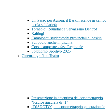
Un Passo per Aurora: il Baskin scende in campo
per la solidarietà
Torneo di Roundnet a Selvazzano Dentro!
Rafting!
Campionati studenteschi provinciali di baskin
Sul podio anche in piscina!
Corsa campestre - fase Regionale
Soggiorno Sportivo 2025
Cinematografia e Teatro
Presentazione in anteprima del cortometraggio
“Radice quadrata di -1”
“DISDOTO”, un cortometraggio generazionale