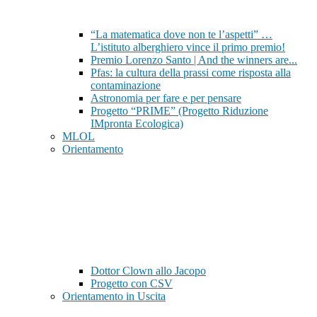
“La matematica dove non te l’aspetti” …
L’istituto alberghiero vince il primo premio!
Premio Lorenzo Santo | And the winners are...
Pfas: la cultura della prassi come risposta alla
contaminazione
Astronomia per fare e per pensare
Progetto “PRIME” (Progetto Riduzione
IMpronta Ecologica)
MLOL
Orientamento
Dottor Clown allo Jacopo
Progetto con CSV
Orientamento in Uscita