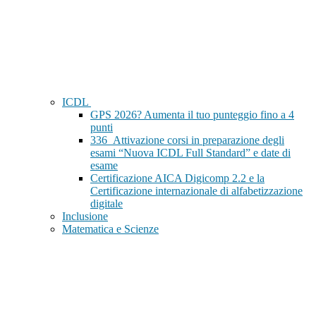
ICDL
GPS 2026? Aumenta il tuo punteggio fino a 4
punti
336_Attivazione corsi in preparazione degli
esami “Nuova ICDL Full Standard” e date di
esame
Certificazione AICA Digicomp 2.2 e la
Certificazione internazionale di alfabetizzazione
digitale
Inclusione
Matematica e Scienze