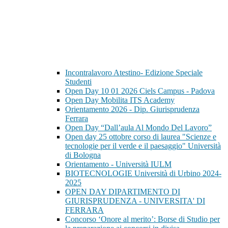
Incontralavoro Atestino- Edizione Speciale
Studenti
Open Day 10 01 2026 Ciels Campus - Padova
Open Day Mobilita ITS Academy
Orientamento 2026 - Dip. Giurisprudenza
Ferrara
Open Day “Dall’aula Al Mondo Del Lavoro”
Open day 25 ottobre corso di laurea "Scienze e
tecnologie per il verde e il paesaggio" Università
di Bologna
Orientamento - Università IULM
BIOTECNOLOGIE Università di Urbino 2024-
2025
OPEN DAY DIPARTIMENTO DI
GIURISPRUDENZA - UNIVERSITA' DI
FERRARA
Concorso ‘Onore al merito’: Borse di Studio per