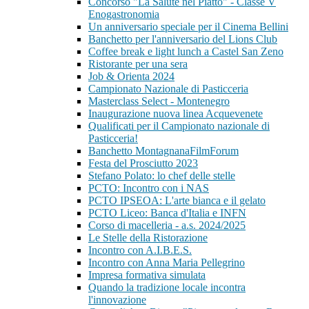
Concorso "La Salute nel Piatto" - Classe V
Enogastronomia
Un anniversario speciale per il Cinema Bellini
Banchetto per l'anniversario del Lions Club
Coffee break e light lunch a Castel San Zeno
Ristorante per una sera
Job & Orienta 2024
Campionato Nazionale di Pasticceria
Masterclass Select - Montenegro
Inaugurazione nuova linea Acquevenete
Qualificati per il Campionato nazionale di
Pasticceria!
Banchetto MontagnanaFilmForum
Festa del Prosciutto 2023
Stefano Polato: lo chef delle stelle
PCTO: Incontro con i NAS
PCTO IPSEOA: L'arte bianca e il gelato
PCTO Liceo: Banca d'Italia e INFN
Corso di macelleria - a.s. 2024/2025
Le Stelle della Ristorazione
Incontro con A.I.B.E.S.
Incontro con Anna Maria Pellegrino
Impresa formativa simulata
Quando la tradizione locale incontra
l'innovazione