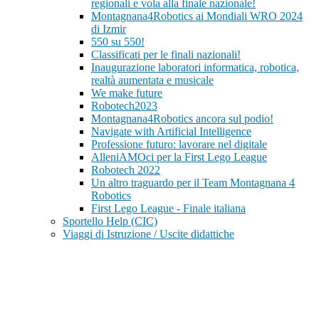
regionali e vola alla finale nazionale!
Montagnana4Robotics ai Mondiali WRO 2024
di Izmir
550 su 550!
Classificati per le finali nazionali!
Inaugurazione laboratori informatica, robotica,
realtà aumentata e musicale
We make future
Robotech2023
Montagnana4Robotics ancora sul podio!
Navigate with Artificial Intelligence
Professione futuro: lavorare nel digitale
AlleniAMOci per la First Lego League
Robotech 2022
Un altro traguardo per il Team Montagnana 4
Robotics
First Lego League - Finale italiana
Sportello Help (CIC)
Viaggi di Istruzione / Uscite didattiche