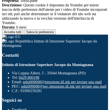
Proprieta:
Terza-parte
Descrizione:
Questo cookie è impostato da Youtube per tenere
traccia delle preferenze dell'utente per i video di Youtube incorporati
nei siti; può anche determinare se il visitatore del sito web sta
utilizzando la nuova o la vecchia versione dell'interfaccia di
Youtube.
Durata:
6 mesi
Accetta tutti
Salva le preferenze
Istituto di Istruzione Superiore Jacopo da
Montagnana
Contatti
Istituto di Istruzione Superiore Jacopo da Montagnana
Via Luppia Alberi, 5 - 35044 Montagnana (PD)
Tel:
0429 800198
Email:
pdis009008@istruzione.it
Link per inviare una mail
PEC:
pdis009008@pec.istruzione.it
Link per inviare una mail
C.F.: 91000250281
Seguici su
Facebook