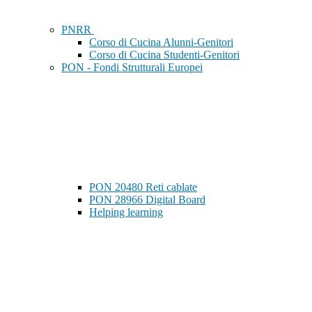
PNRR
Corso di Cucina Alunni-Genitori
Corso di Cucina Studenti-Genitori
PON - Fondi Strutturali Europei
PON 20480 Reti cablate
PON 28966 Digital Board
Helping learning