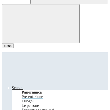
close
Scuola
Panoramica
Presentazione
I luoghi
Le persone
Sponsor e sostenitori