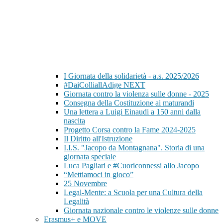
I Giornata della solidarietà - a.s. 2025/2026
#DaiColliallAdige NEXT
Giornata contro la violenza sulle donne - 2025
Consegna della Costituzione ai maturandi
Una lettera a Luigi Einaudi a 150 anni dalla
nascita
Progetto Corsa contro la Fame 2024-2025
Il Diritto all'Istruzione
I.I.S. "Jacopo da Montagnana". Storia di una
giornata speciale
Luca Pagliari e #Cuoriconnessi allo Jacopo
“Mettiamoci in gioco”
25 Novembre
Legal-Mente: a Scuola per una Cultura della
Legalità
Giornata nazionale contro le violenze sulle donne
Erasmus+ e MOVE