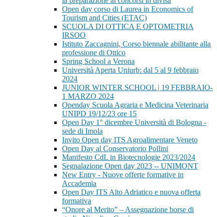
la preparazione ai concorsi in divisa
Open day corso di Laurea in Economics of
Tourism and Cities (ETAC)
SCUOLA DI OTTICA E OPTOMETRIA
IRSOO
Istituto Zaccagnini, Corso biennale abilitante alla
professione di Ottico
Spring School a Verona
Università Aperta Uniurb: dal 5 al 9 febbraio
2024
JUNIOR WINTER SCHOOL | 19 FEBBRAIO-
1 MARZO 2024
Openday Scuola Agraria e Medicina Veterinaria
UNIPD 19/12/23 ore 15
Open Day 1° dicembre Università di Bologna -
sede di Imola
Invito Open day ITS Agroalimentare Veneto
Open Day al Conservatorio Pollini
Manifesto CdL in Biotecnologie 2023/2024
Segnalazione Open day 2023 -- UNIMONT
New Entry - Nuove offerte formative in
Accademia
Open Day ITS Alto Adriatico e nuova offerta
formativa
“Onore al Merito” – Assegnazione borse di