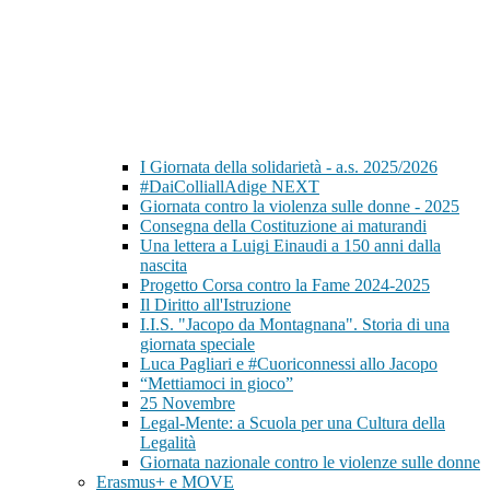
I Giornata della solidarietà - a.s. 2025/2026
#DaiColliallAdige NEXT
Giornata contro la violenza sulle donne - 2025
Consegna della Costituzione ai maturandi
Una lettera a Luigi Einaudi a 150 anni dalla
nascita
Progetto Corsa contro la Fame 2024-2025
Il Diritto all'Istruzione
I.I.S. "Jacopo da Montagnana". Storia di una
giornata speciale
Luca Pagliari e #Cuoriconnessi allo Jacopo
“Mettiamoci in gioco”
25 Novembre
Legal-Mente: a Scuola per una Cultura della
Legalità
Giornata nazionale contro le violenze sulle donne
Erasmus+ e MOVE