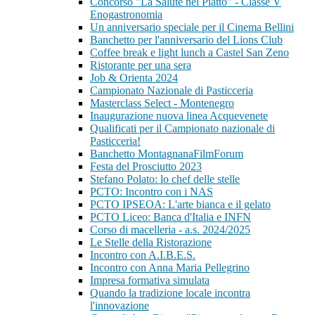
Concorso "La Salute nel Piatto" - Classe V
Enogastronomia
Un anniversario speciale per il Cinema Bellini
Banchetto per l'anniversario del Lions Club
Coffee break e light lunch a Castel San Zeno
Ristorante per una sera
Job & Orienta 2024
Campionato Nazionale di Pasticceria
Masterclass Select - Montenegro
Inaugurazione nuova linea Acquevenete
Qualificati per il Campionato nazionale di
Pasticceria!
Banchetto MontagnanaFilmForum
Festa del Prosciutto 2023
Stefano Polato: lo chef delle stelle
PCTO: Incontro con i NAS
PCTO IPSEOA: L'arte bianca e il gelato
PCTO Liceo: Banca d'Italia e INFN
Corso di macelleria - a.s. 2024/2025
Le Stelle della Ristorazione
Incontro con A.I.B.E.S.
Incontro con Anna Maria Pellegrino
Impresa formativa simulata
Quando la tradizione locale incontra
l'innovazione