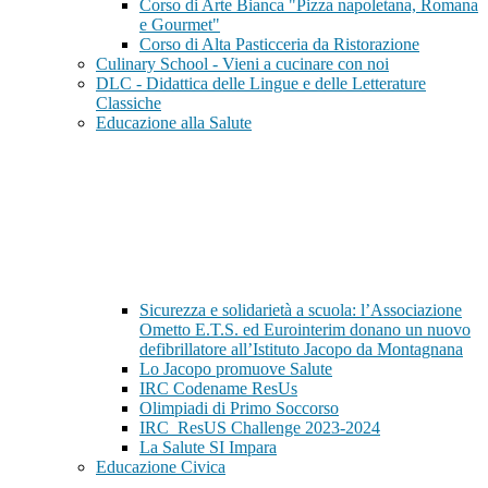
Corso di Arte Bianca "Pizza napoletana, Romana
e Gourmet"
Corso di Alta Pasticceria da Ristorazione
Culinary School - Vieni a cucinare con noi
DLC - Didattica delle Lingue e delle Letterature
Classiche
Educazione alla Salute
Sicurezza e solidarietà a scuola: l’Associazione
Ometto E.T.S. ed Eurointerim donano un nuovo
defibrillatore all’Istituto Jacopo da Montagnana
Lo Jacopo promuove Salute
IRC Codename ResUs
Olimpiadi di Primo Soccorso
IRC_ResUS Challenge 2023-2024
La Salute SI Impara
Educazione Civica