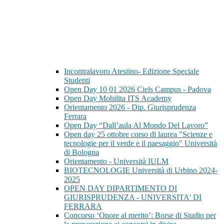
Incontralavoro Atestino- Edizione Speciale
Studenti
Open Day 10 01 2026 Ciels Campus - Padova
Open Day Mobilita ITS Academy
Orientamento 2026 - Dip. Giurisprudenza
Ferrara
Open Day “Dall’aula Al Mondo Del Lavoro”
Open day 25 ottobre corso di laurea "Scienze e
tecnologie per il verde e il paesaggio" Università
di Bologna
Orientamento - Università IULM
BIOTECNOLOGIE Università di Urbino 2024-
2025
OPEN DAY DIPARTIMENTO DI
GIURISPRUDENZA - UNIVERSITA' DI
FERRARA
Concorso ‘Onore al merito’: Borse di Studio per