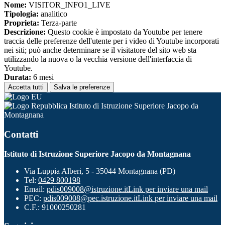
Nome:
VISITOR_INFO1_LIVE
Tipologia:
analitico
Proprieta:
Terza-parte
Descrizione:
Questo cookie è impostato da Youtube per tenere
traccia delle preferenze dell'utente per i video di Youtube incorporati
nei siti; può anche determinare se il visitatore del sito web sta
utilizzando la nuova o la vecchia versione dell'interfaccia di
Youtube.
Durata:
6 mesi
Accetta tutti
Salva le preferenze
Istituto di Istruzione Superiore Jacopo da
Montagnana
Contatti
Istituto di Istruzione Superiore Jacopo da Montagnana
Via Luppia Alberi, 5 - 35044 Montagnana (PD)
Tel:
0429 800198
Email:
pdis009008@istruzione.it
Link per inviare una mail
PEC:
pdis009008@pec.istruzione.it
Link per inviare una mail
C.F.: 91000250281