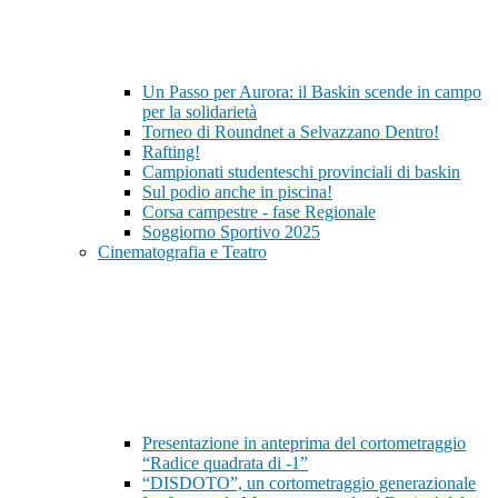
Un Passo per Aurora: il Baskin scende in campo
per la solidarietà
Torneo di Roundnet a Selvazzano Dentro!
Rafting!
Campionati studenteschi provinciali di baskin
Sul podio anche in piscina!
Corsa campestre - fase Regionale
Soggiorno Sportivo 2025
Cinematografia e Teatro
Presentazione in anteprima del cortometraggio
“Radice quadrata di -1”
“DISDOTO”, un cortometraggio generazionale