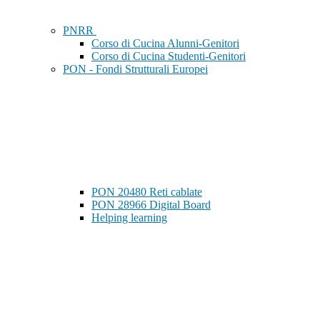
PNRR
Corso di Cucina Alunni-Genitori
Corso di Cucina Studenti-Genitori
PON - Fondi Strutturali Europei
PON 20480 Reti cablate
PON 28966 Digital Board
Helping learning