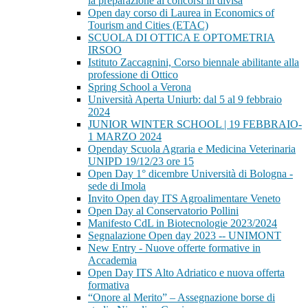
la preparazione ai concorsi in divisa
Open day corso di Laurea in Economics of
Tourism and Cities (ETAC)
SCUOLA DI OTTICA E OPTOMETRIA
IRSOO
Istituto Zaccagnini, Corso biennale abilitante alla
professione di Ottico
Spring School a Verona
Università Aperta Uniurb: dal 5 al 9 febbraio
2024
JUNIOR WINTER SCHOOL | 19 FEBBRAIO-
1 MARZO 2024
Openday Scuola Agraria e Medicina Veterinaria
UNIPD 19/12/23 ore 15
Open Day 1° dicembre Università di Bologna -
sede di Imola
Invito Open day ITS Agroalimentare Veneto
Open Day al Conservatorio Pollini
Manifesto CdL in Biotecnologie 2023/2024
Segnalazione Open day 2023 -- UNIMONT
New Entry - Nuove offerte formative in
Accademia
Open Day ITS Alto Adriatico e nuova offerta
formativa
“Onore al Merito” – Assegnazione borse di