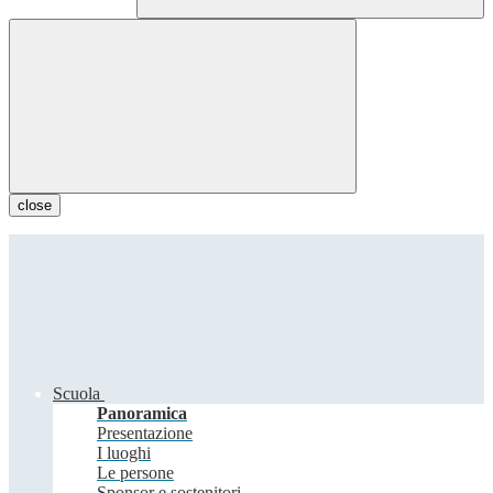
close
Scuola
Panoramica
Presentazione
I luoghi
Le persone
Sponsor e sostenitori