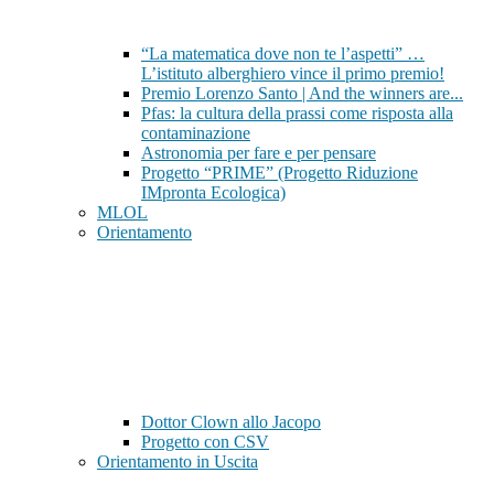
“La matematica dove non te l’aspetti” …
L’istituto alberghiero vince il primo premio!
Premio Lorenzo Santo | And the winners are...
Pfas: la cultura della prassi come risposta alla
contaminazione
Astronomia per fare e per pensare
Progetto “PRIME” (Progetto Riduzione
IMpronta Ecologica)
MLOL
Orientamento
Dottor Clown allo Jacopo
Progetto con CSV
Orientamento in Uscita