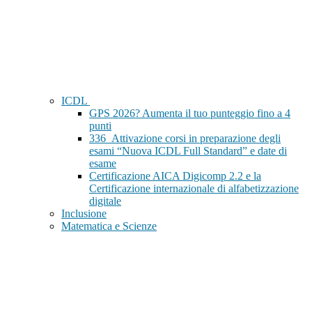
ICDL
GPS 2026? Aumenta il tuo punteggio fino a 4
punti
336_Attivazione corsi in preparazione degli
esami “Nuova ICDL Full Standard” e date di
esame
Certificazione AICA Digicomp 2.2 e la
Certificazione internazionale di alfabetizzazione
digitale
Inclusione
Matematica e Scienze