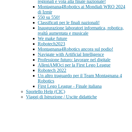
regionali e vola alla finale nazionale!
Montagnana4Robotics ai Mondiali WRO 2024
di Izmir
550 su 550!
Classificati per le finali nazionali!
Inaugurazione laboratori informatica, robotica,
realtà aumentata e musicale
We make future
Robotech2023
Montagnana4Robotics ancora sul podio!
Navigate with Artificial Intelligence
Professione futuro: lavorare nel digitale
AlleniAMOci per la First Lego League
Robotech 2022
Un altro traguardo per il Team Montagnana 4
Robotics
First Lego League - Finale italiana
Sportello Help (CIC)
Viaggi di Istruzione / Uscite didattiche