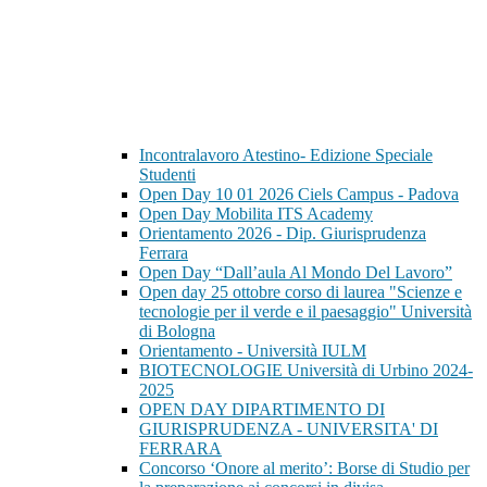
Incontralavoro Atestino- Edizione Speciale
Studenti
Open Day 10 01 2026 Ciels Campus - Padova
Open Day Mobilita ITS Academy
Orientamento 2026 - Dip. Giurisprudenza
Ferrara
Open Day “Dall’aula Al Mondo Del Lavoro”
Open day 25 ottobre corso di laurea "Scienze e
tecnologie per il verde e il paesaggio" Università
di Bologna
Orientamento - Università IULM
BIOTECNOLOGIE Università di Urbino 2024-
2025
OPEN DAY DIPARTIMENTO DI
GIURISPRUDENZA - UNIVERSITA' DI
FERRARA
Concorso ‘Onore al merito’: Borse di Studio per