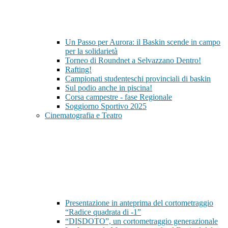
Un Passo per Aurora: il Baskin scende in campo
per la solidarietà
Torneo di Roundnet a Selvazzano Dentro!
Rafting!
Campionati studenteschi provinciali di baskin
Sul podio anche in piscina!
Corsa campestre - fase Regionale
Soggiorno Sportivo 2025
Cinematografia e Teatro
Presentazione in anteprima del cortometraggio
“Radice quadrata di -1”
“DISDOTO”, un cortometraggio generazionale