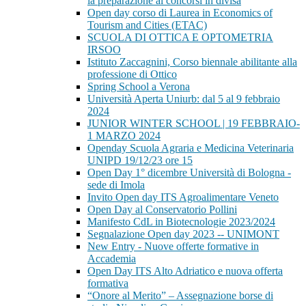
la preparazione ai concorsi in divisa
Open day corso di Laurea in Economics of
Tourism and Cities (ETAC)
SCUOLA DI OTTICA E OPTOMETRIA
IRSOO
Istituto Zaccagnini, Corso biennale abilitante alla
professione di Ottico
Spring School a Verona
Università Aperta Uniurb: dal 5 al 9 febbraio
2024
JUNIOR WINTER SCHOOL | 19 FEBBRAIO-
1 MARZO 2024
Openday Scuola Agraria e Medicina Veterinaria
UNIPD 19/12/23 ore 15
Open Day 1° dicembre Università di Bologna -
sede di Imola
Invito Open day ITS Agroalimentare Veneto
Open Day al Conservatorio Pollini
Manifesto CdL in Biotecnologie 2023/2024
Segnalazione Open day 2023 -- UNIMONT
New Entry - Nuove offerte formative in
Accademia
Open Day ITS Alto Adriatico e nuova offerta
formativa
“Onore al Merito” – Assegnazione borse di