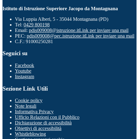
Istituto di Istruzione Superiore Jacopo da Montagnana
Via Luppia Alberi, 5 - 35044 Montagnana (PD)
Tel:
0429 800198
Email:
pdis009008@istruzione.it
Link per inviare una mail
PEC:
pdis009008@pec.istruzione.it
Link per inviare una mail
C.F.: 91000250281
Seguici su
Facebook
Youtube
Instagram
Sezione Link Utili
Cookie policy
Note legali
Informativa Privacy
Ufficio Relazioni con il Pubblico
Dichiarazione di accessibilità
Obiettivi di accessibilità
Whistleblowing