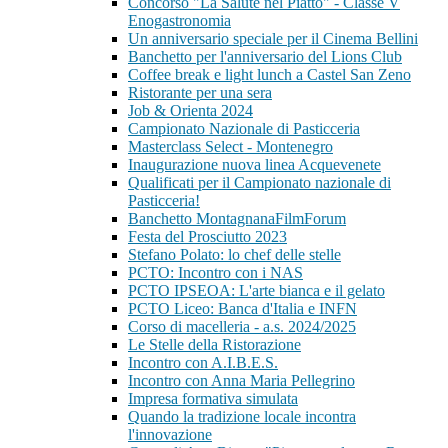
Concorso "La Salute nel Piatto" - Classe V
Enogastronomia
Un anniversario speciale per il Cinema Bellini
Banchetto per l'anniversario del Lions Club
Coffee break e light lunch a Castel San Zeno
Ristorante per una sera
Job & Orienta 2024
Campionato Nazionale di Pasticceria
Masterclass Select - Montenegro
Inaugurazione nuova linea Acquevenete
Qualificati per il Campionato nazionale di
Pasticceria!
Banchetto MontagnanaFilmForum
Festa del Prosciutto 2023
Stefano Polato: lo chef delle stelle
PCTO: Incontro con i NAS
PCTO IPSEOA: L'arte bianca e il gelato
PCTO Liceo: Banca d'Italia e INFN
Corso di macelleria - a.s. 2024/2025
Le Stelle della Ristorazione
Incontro con A.I.B.E.S.
Incontro con Anna Maria Pellegrino
Impresa formativa simulata
Quando la tradizione locale incontra
l'innovazione