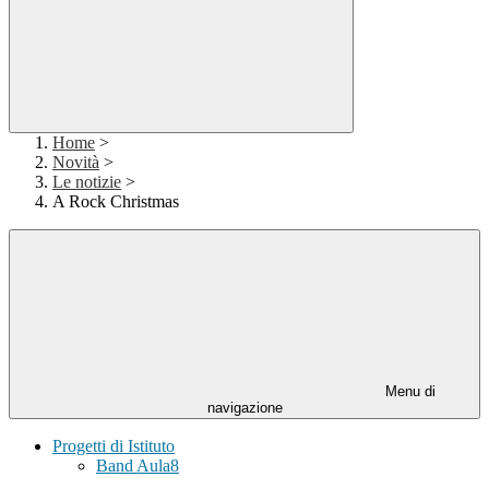
Home
>
Novità
>
Le notizie
>
A Rock Christmas
Menu di
navigazione
Progetti di Istituto
Band Aula8