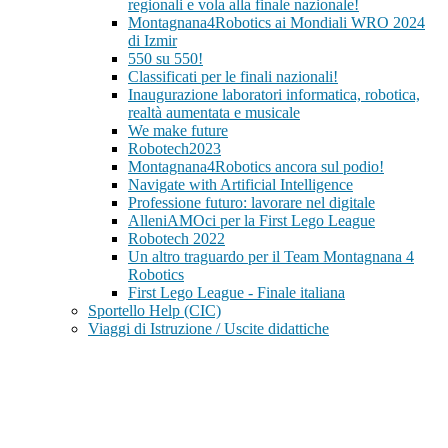
regionali e vola alla finale nazionale!
Montagnana4Robotics ai Mondiali WRO 2024
di Izmir
550 su 550!
Classificati per le finali nazionali!
Inaugurazione laboratori informatica, robotica,
realtà aumentata e musicale
We make future
Robotech2023
Montagnana4Robotics ancora sul podio!
Navigate with Artificial Intelligence
Professione futuro: lavorare nel digitale
AlleniAMOci per la First Lego League
Robotech 2022
Un altro traguardo per il Team Montagnana 4
Robotics
First Lego League - Finale italiana
Sportello Help (CIC)
Viaggi di Istruzione / Uscite didattiche