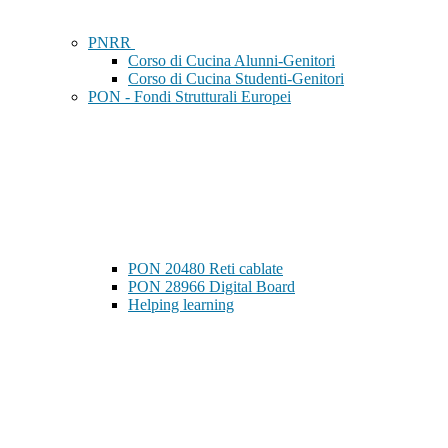
PNRR
Corso di Cucina Alunni-Genitori
Corso di Cucina Studenti-Genitori
PON - Fondi Strutturali Europei
PON 20480 Reti cablate
PON 28966 Digital Board
Helping learning