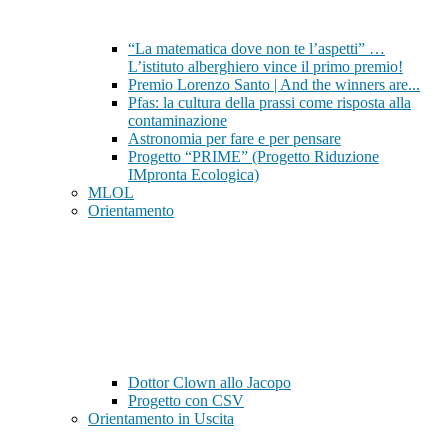
“La matematica dove non te l’aspetti” …
L’istituto alberghiero vince il primo premio!
Premio Lorenzo Santo | And the winners are...
Pfas: la cultura della prassi come risposta alla
contaminazione
Astronomia per fare e per pensare
Progetto “PRIME” (Progetto Riduzione
IMpronta Ecologica)
MLOL
Orientamento
Dottor Clown allo Jacopo
Progetto con CSV
Orientamento in Uscita