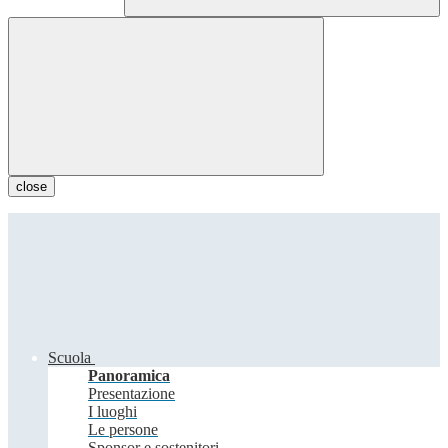
close
Scuola
Panoramica
Presentazione
I luoghi
Le persone
Sponsor e sostenitori