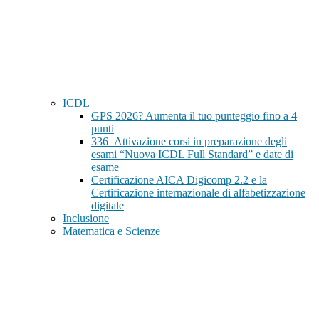
ICDL
GPS 2026? Aumenta il tuo punteggio fino a 4
punti
336_Attivazione corsi in preparazione degli
esami “Nuova ICDL Full Standard” e date di
esame
Certificazione AICA Digicomp 2.2 e la
Certificazione internazionale di alfabetizzazione
digitale
Inclusione
Matematica e Scienze