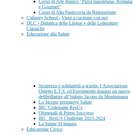
Corso di Arte Bianca "Pizza napoletana, Romana
e Gourmet"
Corso di Alta Pasticceria da Ristorazione
Culinary School - Vieni a cucinare con noi
DLC - Didattica delle Lingue e delle Letterature
Classiche
Educazione alla Salute
Sicurezza e solidarietà a scuola: l’Associazione
Ometto E.T.S. ed Eurointerim donano un nuovo
defibrillatore all’Istituto Jacopo da Montagnana
Lo Jacopo promuove Salute
IRC Codename ResUs
Olimpiadi di Primo Soccorso
IRC_ResUS Challenge 2023-2024
La Salute SI Impara
Educazione Civica