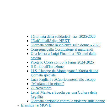
I Giornata della solidarietà - a.s. 2025/2026
#DaiColliallAdige NEXT
Giornata contro la violenza sulle donne - 2025
Consegna della Costituzione ai maturandi
Una lettera a Luigi Einaudi a 150 anni dalla
nascita
Progetto Corsa contro la Fame 2024-2025
Il Diritto all'Istruzione
I.I.S. "Jacopo da Montagnana". Storia di una
giornata speciale
Luca Pagliari e #Cuoriconnessi allo Jacopo
“Mettiamoci in gioco”
25 Novembre
Legal-Mente: a Scuola per una Cultura della
Legalità
Giornata nazionale contro le violenze sulle donne
Erasmus+ e MOVE