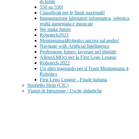
di Izmir
550 su 550!
Classificati per le finali nazionali!
Inaugurazione laboratori informatica, robotica,
realtà aumentata e musicale
We make future
Robotech2023
Montagnana4Robotics ancora sul podio!
Navigate with Artificial Intelligence
Professione futuro: lavorare nel digitale
AlleniAMOci per la First Lego League
Robotech 2022
Un altro traguardo per il Team Montagnana 4
Robotics
First Lego League - Finale italiana
Sportello Help (CIC)
Viaggi di Istruzione / Uscite didattiche