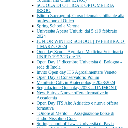
Tourism and Cities (ETAC)
SCUOLA DI OTTICA E OPTOMETRIA
IRSOO
Istituto Zaccagnini, Corso biennale abilitante alla
professione di Ottico
Spring School a Verona
Università Aperta Uniurb: dal 5 al 9 febbraio
2024
JUNIOR WINTER SCHOOL | 19 FEBBRAIO-
1 MARZO 2024
Openday Scuola Agraria e Medicina Veterinaria
UNIPD 19/12/23 ore 15
Open Day 1° dicembre Università di Bologna -
sede di Imola
Invito Open day ITS Agroalimentare Veneto
Open Day al Conservatorio Pollini
Manifesto CdL in Biotecnologie 2023/2024
Segnalazione Open day 2023 -- UNIMONT
New Entry - Nuove offerte formative in
Accademia
Open Day ITS Alto Adriatico e nuova offerta
formativa
“Onore al Merito” – Assegnazione borse di
studio Nissolino Corsi
Spring school of Law - Università di Pavia