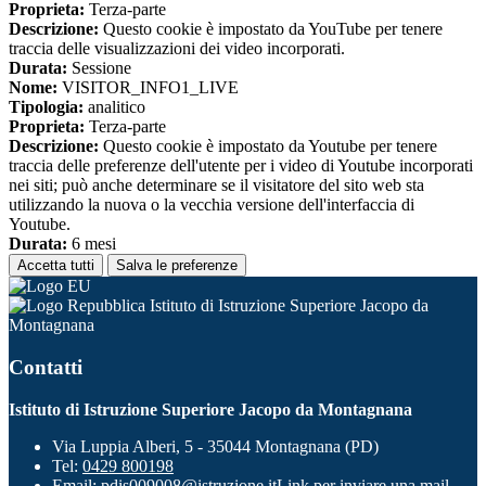
Proprieta:
Terza-parte
Descrizione:
Questo cookie è impostato da YouTube per tenere
traccia delle visualizzazioni dei video incorporati.
Durata:
Sessione
Nome:
VISITOR_INFO1_LIVE
Tipologia:
analitico
Proprieta:
Terza-parte
Descrizione:
Questo cookie è impostato da Youtube per tenere
traccia delle preferenze dell'utente per i video di Youtube incorporati
nei siti; può anche determinare se il visitatore del sito web sta
utilizzando la nuova o la vecchia versione dell'interfaccia di
Youtube.
Durata:
6 mesi
Accetta tutti
Salva le preferenze
Istituto di Istruzione Superiore Jacopo da
Montagnana
Contatti
Istituto di Istruzione Superiore Jacopo da Montagnana
Via Luppia Alberi, 5 - 35044 Montagnana (PD)
Tel:
0429 800198
Email:
pdis009008@istruzione.it
Link per inviare una mail