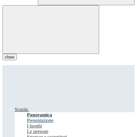
close
Scuola
Panoramica
Presentazione
I luoghi
Le persone
Sponsor e sostenitori