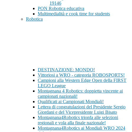
19146
PON Robotica educativa
Multimedialità e cook time for students
Robotica
DESTINAZIONE: MONDO!
Vittoriosi a WRO - categoria ROBOSPORTS!
Campioni alla Western Edge Open della FIRST
LEGO League
Montagnana 4 Robotics: doppietta vincente ai
campionati nazionali!
Qualificati ai Campionati Mondiali!
Lettera di congratulazioni del Presidente Sergio
Giordani e del Vicepresidente Luigi Bisato
Montagnana4Robotics trionfa alle selezioni
regionali e vola alla finale nazionale!
Montagnana4Robotics ai Mondiali WRO 2024