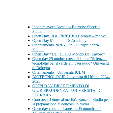
Incontralavoro Atestino- Edizione Speciale
Studenti
Open Day 10 01 2026 Ciels Campus - Padova
Open Day Mobilita ITS Academy
Orientamento 2026 - Dip. Giurisprudenza
Ferrara
Open Day “Dall’aula Al Mondo Del Lavoro”
Open day 25 ottobre corso di laurea "Scienze e
tecnologie per il verde e il paesaggio" Università
di Bologna
Orientamento - Università IULM
BIOTECNOLOGIE Università di Urbino 2024-
2025
OPEN DAY DIPARTIMENTO DI
GIURISPRUDENZA - UNIVERSITA' DI
FERRARA
Concorso ‘Onore al merito’: Borse di Studio per
la preparazione ai concorsi in divisa
Open day corso di Laurea in Economics of