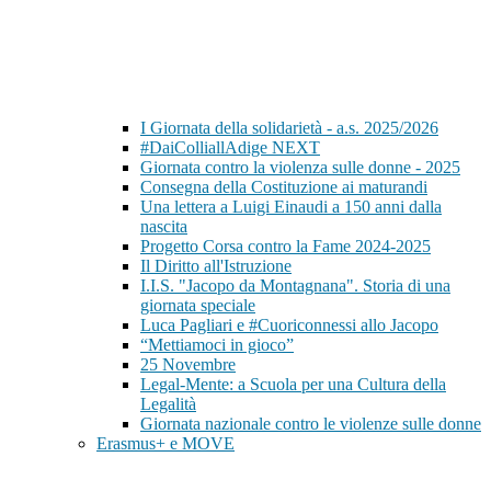
I Giornata della solidarietà - a.s. 2025/2026
#DaiColliallAdige NEXT
Giornata contro la violenza sulle donne - 2025
Consegna della Costituzione ai maturandi
Una lettera a Luigi Einaudi a 150 anni dalla
nascita
Progetto Corsa contro la Fame 2024-2025
Il Diritto all'Istruzione
I.I.S. "Jacopo da Montagnana". Storia di una
giornata speciale
Luca Pagliari e #Cuoriconnessi allo Jacopo
“Mettiamoci in gioco”
25 Novembre
Legal-Mente: a Scuola per una Cultura della
Legalità
Giornata nazionale contro le violenze sulle donne
Erasmus+ e MOVE