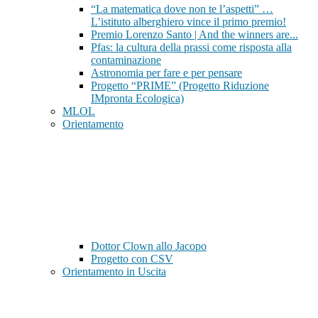
“La matematica dove non te l’aspetti” …
L’istituto alberghiero vince il primo premio!
Premio Lorenzo Santo | And the winners are...
Pfas: la cultura della prassi come risposta alla
contaminazione
Astronomia per fare e per pensare
Progetto “PRIME” (Progetto Riduzione
IMpronta Ecologica)
MLOL
Orientamento
Dottor Clown allo Jacopo
Progetto con CSV
Orientamento in Uscita