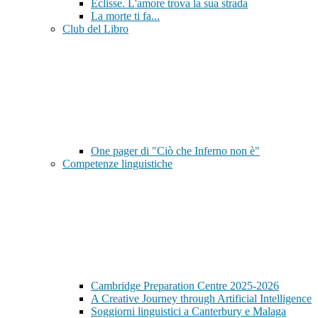
Eclisse. L'amore trova la sua strada
La morte ti fa...
Club del Libro
One pager di "Ciò che Inferno non è"
Competenze linguistiche
Cambridge Preparation Centre 2025-2026
A Creative Journey through Artificial Intelligence
Soggiorni linguistici a Canterbury e Malaga