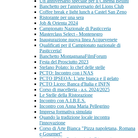
Un anniversario speciale per il Cinema Bellini
Banchetto per l'anniversario del Lions Club
Coffee break e light lunch a Castel San Zeno
Ristorante per una sera
Job & Orienta 2024
Campionato Nazionale di Pasticceria
Masterclass Select - Montenegro
Inaugurazione nuova linea Acquevenete
Qualificati per il Campionato nazionale di
Pasticceria!
Banchetto MontagnanaFilmForum
Festa del Prosciutto 2023
Stefano Polato: lo chef delle stelle
PCTO: Incontro con i NAS
PCTO IPSEOA: L'arte bianca e il gelato
PCTO Liceo: Banca d'Italia e INFN
Corso di macelleria - a.s. 2024/2025
Le Stelle della Ristorazione
Incontro con A.I.B.E.S.
Incontro con Anna Maria Pellegrino
Impresa formativa simulata
Quando la tradizione locale incontra
l'innovazione
Corso di Arte Bianca "Pizza napoletana, Romana
e Gourmet"