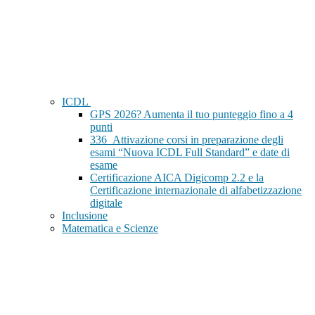
ICDL
GPS 2026? Aumenta il tuo punteggio fino a 4
punti
336_Attivazione corsi in preparazione degli
esami “Nuova ICDL Full Standard” e date di
esame
Certificazione AICA Digicomp 2.2 e la
Certificazione internazionale di alfabetizzazione
digitale
Inclusione
Matematica e Scienze