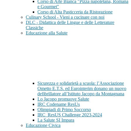
Corso di Arte Bianca "Pizza napoletana, Romana
e Gourmet"
Corso di Alta Pasticceria da Ristorazione
Culinary School - Vieni a cucinare con noi
DLC - Didattica delle Lingue e delle Letterature
Classiche
Educazione alla Salute
Sicurezza e solidarietà a scuola: l’Associazione
Ometto E.T.S. ed Eurointerim donano un nuovo
defibrillatore all’Istituto Jacopo da Montagnana
Lo Jacopo promuove Salute
IRC Codename ResUs
Olimpiadi di Primo Soccorso
IRC_ResUS Challenge 2023-2024
La Salute SI Impara
Educazione Civica