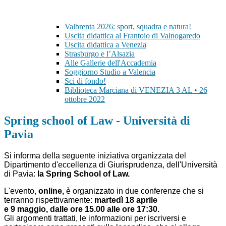
Valbrenta 2026: sport, squadra e natura!
Uscita didattica al Frantoio di Valnogaredo
Uscita didattica a Venezia
Strasburgo e l’Alsazia
Alle Gallerie dell'Accademia
Soggiorno Studio a Valencia
Sci di fondo!
Biblioteca Marciana di VENEZIA 3 AL • 26
ottobre 2022
Spring school of Law - Università di
Pavia
Si informa dell
a
seguent
e iniziativa organizzata del
Dipartimento d'eccellenza di Giurisprudenza, dell'Università
di Pavia:
l
a Spring School of Law
.
L'evento
,
online
,
è
organizzato in
due conferenze
che si
terranno rispettivamente
:
m
artedì 18
a
prile
e
9
m
aggio
,
d
alle ore 15
.00
alle ore 17:30
.
Gli argomenti trattati, le
informazioni per iscriversi e