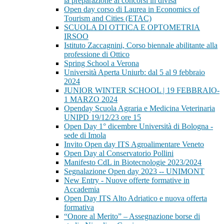
la preparazione ai concorsi in divisa
Open day corso di Laurea in Economics of
Tourism and Cities (ETAC)
SCUOLA DI OTTICA E OPTOMETRIA
IRSOO
Istituto Zaccagnini, Corso biennale abilitante alla
professione di Ottico
Spring School a Verona
Università Aperta Uniurb: dal 5 al 9 febbraio
2024
JUNIOR WINTER SCHOOL | 19 FEBBRAIO-
1 MARZO 2024
Openday Scuola Agraria e Medicina Veterinaria
UNIPD 19/12/23 ore 15
Open Day 1° dicembre Università di Bologna -
sede di Imola
Invito Open day ITS Agroalimentare Veneto
Open Day al Conservatorio Pollini
Manifesto CdL in Biotecnologie 2023/2024
Segnalazione Open day 2023 -- UNIMONT
New Entry - Nuove offerte formative in
Accademia
Open Day ITS Alto Adriatico e nuova offerta
formativa
“Onore al Merito” – Assegnazione borse di