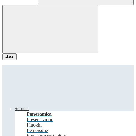
close
Scuola
Panoramica
Presentazione
I luoghi
Le persone
Sponsor e sostenitori