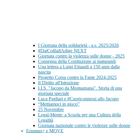
I Giornata della solidarietà - a.s. 2025/2026
#DaiColliallAdige NEXT
Giornata contro la violenza sulle donne - 2025
Consegna della Costituzione ai maturandi
Una lettera a Luigi Einaudi a 150 anni dalla
nascita
Progetto Corsa contro la Fame 2024-2025
Il Diritto all'Istruzione
I.I.S. "Jacopo da Montagnana". Storia di una
giornata speciale
Luca Pagliari e #Cuoriconnessi allo Jacopo
“Mettiamoci in gioco”
25 Novembre
Legal-Mente: a Scuola per una Cultura della
Legalità
Giornata nazionale contro le violenze sulle donne
Erasmus+ e MOVE