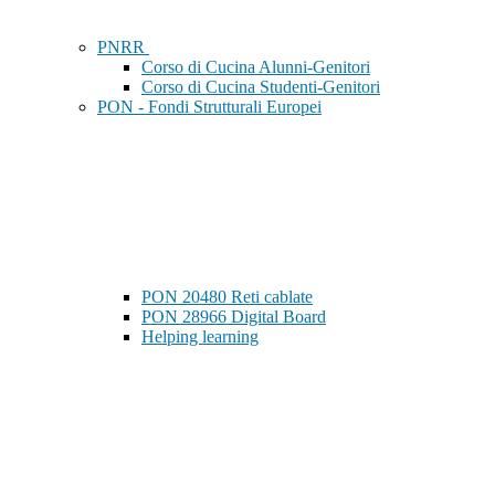
PNRR
Corso di Cucina Alunni-Genitori
Corso di Cucina Studenti-Genitori
PON - Fondi Strutturali Europei
PON 20480 Reti cablate
PON 28966 Digital Board
Helping learning