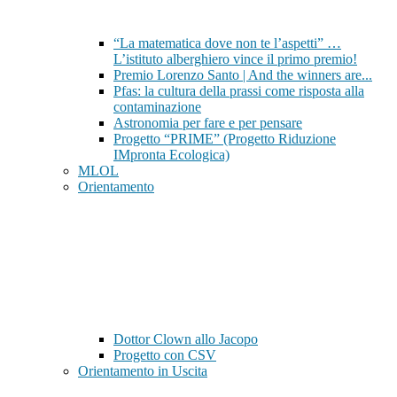
“La matematica dove non te l’aspetti” …
L’istituto alberghiero vince il primo premio!
Premio Lorenzo Santo | And the winners are...
Pfas: la cultura della prassi come risposta alla
contaminazione
Astronomia per fare e per pensare
Progetto “PRIME” (Progetto Riduzione
IMpronta Ecologica)
MLOL
Orientamento
Dottor Clown allo Jacopo
Progetto con CSV
Orientamento in Uscita