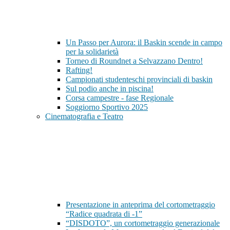
Un Passo per Aurora: il Baskin scende in campo
per la solidarietà
Torneo di Roundnet a Selvazzano Dentro!
Rafting!
Campionati studenteschi provinciali di baskin
Sul podio anche in piscina!
Corsa campestre - fase Regionale
Soggiorno Sportivo 2025
Cinematografia e Teatro
Presentazione in anteprima del cortometraggio
“Radice quadrata di -1”
“DISDOTO”, un cortometraggio generazionale