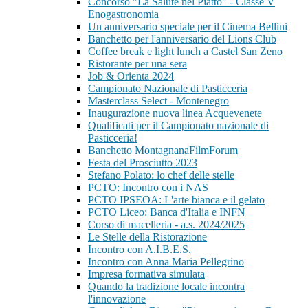
Concorso "La Salute nel Piatto" - Classe V
Enogastronomia
Un anniversario speciale per il Cinema Bellini
Banchetto per l'anniversario del Lions Club
Coffee break e light lunch a Castel San Zeno
Ristorante per una sera
Job & Orienta 2024
Campionato Nazionale di Pasticceria
Masterclass Select - Montenegro
Inaugurazione nuova linea Acquevenete
Qualificati per il Campionato nazionale di
Pasticceria!
Banchetto MontagnanaFilmForum
Festa del Prosciutto 2023
Stefano Polato: lo chef delle stelle
PCTO: Incontro con i NAS
PCTO IPSEOA: L'arte bianca e il gelato
PCTO Liceo: Banca d'Italia e INFN
Corso di macelleria - a.s. 2024/2025
Le Stelle della Ristorazione
Incontro con A.I.B.E.S.
Incontro con Anna Maria Pellegrino
Impresa formativa simulata
Quando la tradizione locale incontra
l'innovazione