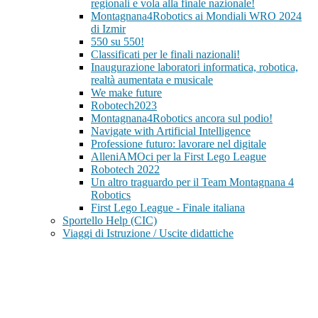
regionali e vola alla finale nazionale!
Montagnana4Robotics ai Mondiali WRO 2024
di Izmir
550 su 550!
Classificati per le finali nazionali!
Inaugurazione laboratori informatica, robotica,
realtà aumentata e musicale
We make future
Robotech2023
Montagnana4Robotics ancora sul podio!
Navigate with Artificial Intelligence
Professione futuro: lavorare nel digitale
AlleniAMOci per la First Lego League
Robotech 2022
Un altro traguardo per il Team Montagnana 4
Robotics
First Lego League - Finale italiana
Sportello Help (CIC)
Viaggi di Istruzione / Uscite didattiche