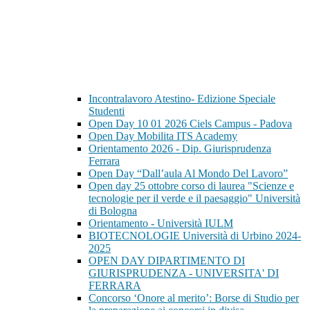
Incontralavoro Atestino- Edizione Speciale
Studenti
Open Day 10 01 2026 Ciels Campus - Padova
Open Day Mobilita ITS Academy
Orientamento 2026 - Dip. Giurisprudenza
Ferrara
Open Day “Dall’aula Al Mondo Del Lavoro”
Open day 25 ottobre corso di laurea "Scienze e
tecnologie per il verde e il paesaggio" Università
di Bologna
Orientamento - Università IULM
BIOTECNOLOGIE Università di Urbino 2024-
2025
OPEN DAY DIPARTIMENTO DI
GIURISPRUDENZA - UNIVERSITA' DI
FERRARA
Concorso ‘Onore al merito’: Borse di Studio per