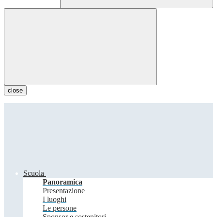
close
Scuola
Panoramica
Presentazione
I luoghi
Le persone
Sponsor e sostenitori