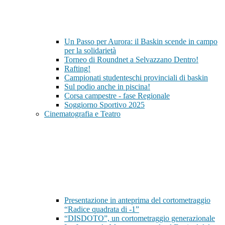
Un Passo per Aurora: il Baskin scende in campo
per la solidarietà
Torneo di Roundnet a Selvazzano Dentro!
Rafting!
Campionati studenteschi provinciali di baskin
Sul podio anche in piscina!
Corsa campestre - fase Regionale
Soggiorno Sportivo 2025
Cinematografia e Teatro
Presentazione in anteprima del cortometraggio
“Radice quadrata di -1”
“DISDOTO”, un cortometraggio generazionale