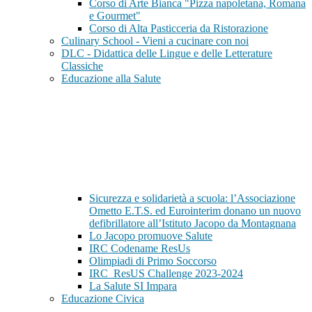
Corso di Arte Bianca "Pizza napoletana, Romana
e Gourmet"
Corso di Alta Pasticceria da Ristorazione
Culinary School - Vieni a cucinare con noi
DLC - Didattica delle Lingue e delle Letterature
Classiche
Educazione alla Salute
Sicurezza e solidarietà a scuola: l’Associazione
Ometto E.T.S. ed Eurointerim donano un nuovo
defibrillatore all’Istituto Jacopo da Montagnana
Lo Jacopo promuove Salute
IRC Codename ResUs
Olimpiadi di Primo Soccorso
IRC_ResUS Challenge 2023-2024
La Salute SI Impara
Educazione Civica