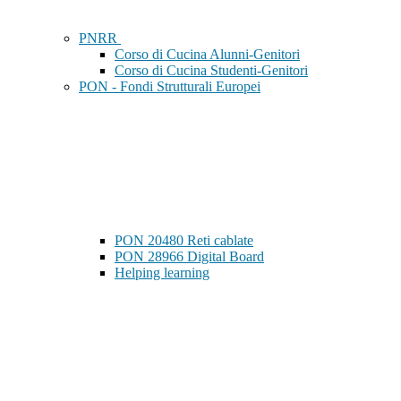
PNRR
Corso di Cucina Alunni-Genitori
Corso di Cucina Studenti-Genitori
PON - Fondi Strutturali Europei
PON 20480 Reti cablate
PON 28966 Digital Board
Helping learning