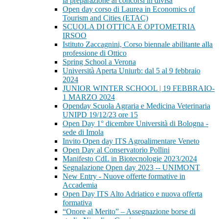
la preparazione ai concorsi in divisa
Open day corso di Laurea in Economics of
Tourism and Cities (ETAC)
SCUOLA DI OTTICA E OPTOMETRIA
IRSOO
Istituto Zaccagnini, Corso biennale abilitante alla
professione di Ottico
Spring School a Verona
Università Aperta Uniurb: dal 5 al 9 febbraio
2024
JUNIOR WINTER SCHOOL | 19 FEBBRAIO-
1 MARZO 2024
Openday Scuola Agraria e Medicina Veterinaria
UNIPD 19/12/23 ore 15
Open Day 1° dicembre Università di Bologna -
sede di Imola
Invito Open day ITS Agroalimentare Veneto
Open Day al Conservatorio Pollini
Manifesto CdL in Biotecnologie 2023/2024
Segnalazione Open day 2023 -- UNIMONT
New Entry - Nuove offerte formative in
Accademia
Open Day ITS Alto Adriatico e nuova offerta
formativa
“Onore al Merito” – Assegnazione borse di