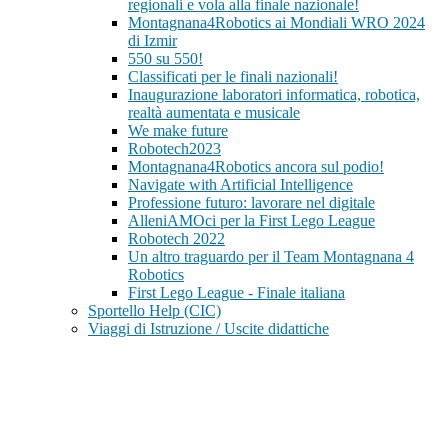
regionali e vola alla finale nazionale!
Montagnana4Robotics ai Mondiali WRO 2024
di Izmir
550 su 550!
Classificati per le finali nazionali!
Inaugurazione laboratori informatica, robotica,
realtà aumentata e musicale
We make future
Robotech2023
Montagnana4Robotics ancora sul podio!
Navigate with Artificial Intelligence
Professione futuro: lavorare nel digitale
AlleniAMOci per la First Lego League
Robotech 2022
Un altro traguardo per il Team Montagnana 4
Robotics
First Lego League - Finale italiana
Sportello Help (CIC)
Viaggi di Istruzione / Uscite didattiche