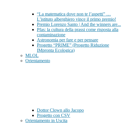
“La matematica dove non te l’aspetti” …
L’istituto alberghiero vince il primo premio!
Premio Lorenzo Santo | And the winners are...
Pfas: la cultura della prassi come risposta alla
contaminazione
Astronomia per fare e per pensare
Progetto “PRIME” (Progetto Riduzione
IMpronta Ecologica)
MLOL
Orientamento
Dottor Clown allo Jacopo
Progetto con CSV
Orientamento in Uscita