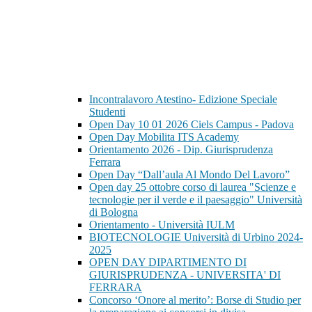
Incontralavoro Atestino- Edizione Speciale
Studenti
Open Day 10 01 2026 Ciels Campus - Padova
Open Day Mobilita ITS Academy
Orientamento 2026 - Dip. Giurisprudenza
Ferrara
Open Day “Dall’aula Al Mondo Del Lavoro”
Open day 25 ottobre corso di laurea "Scienze e
tecnologie per il verde e il paesaggio" Università
di Bologna
Orientamento - Università IULM
BIOTECNOLOGIE Università di Urbino 2024-
2025
OPEN DAY DIPARTIMENTO DI
GIURISPRUDENZA - UNIVERSITA' DI
FERRARA
Concorso ‘Onore al merito’: Borse di Studio per