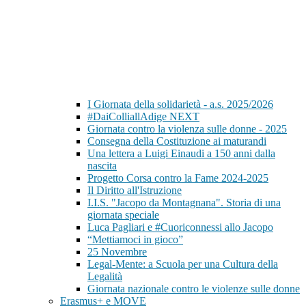
I Giornata della solidarietà - a.s. 2025/2026
#DaiColliallAdige NEXT
Giornata contro la violenza sulle donne - 2025
Consegna della Costituzione ai maturandi
Una lettera a Luigi Einaudi a 150 anni dalla
nascita
Progetto Corsa contro la Fame 2024-2025
Il Diritto all'Istruzione
I.I.S. "Jacopo da Montagnana". Storia di una
giornata speciale
Luca Pagliari e #Cuoriconnessi allo Jacopo
“Mettiamoci in gioco”
25 Novembre
Legal-Mente: a Scuola per una Cultura della
Legalità
Giornata nazionale contro le violenze sulle donne
Erasmus+ e MOVE