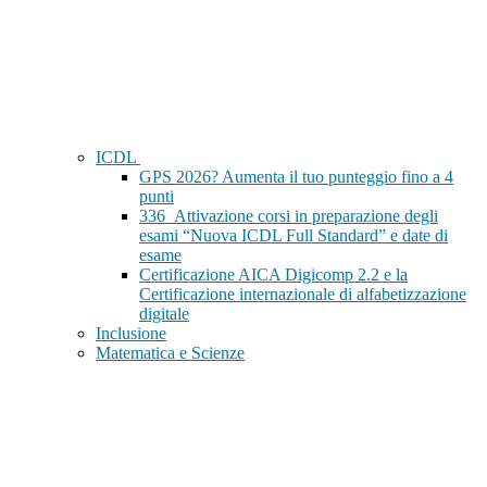
ICDL
GPS 2026? Aumenta il tuo punteggio fino a 4
punti
336_Attivazione corsi in preparazione degli
esami “Nuova ICDL Full Standard” e date di
esame
Certificazione AICA Digicomp 2.2 e la
Certificazione internazionale di alfabetizzazione
digitale
Inclusione
Matematica e Scienze