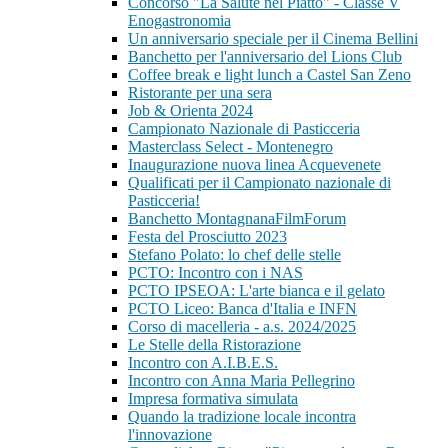
Concorso "La Salute nel Piatto" - Classe V
Enogastronomia
Un anniversario speciale per il Cinema Bellini
Banchetto per l'anniversario del Lions Club
Coffee break e light lunch a Castel San Zeno
Ristorante per una sera
Job & Orienta 2024
Campionato Nazionale di Pasticceria
Masterclass Select - Montenegro
Inaugurazione nuova linea Acquevenete
Qualificati per il Campionato nazionale di
Pasticceria!
Banchetto MontagnanaFilmForum
Festa del Prosciutto 2023
Stefano Polato: lo chef delle stelle
PCTO: Incontro con i NAS
PCTO IPSEOA: L'arte bianca e il gelato
PCTO Liceo: Banca d'Italia e INFN
Corso di macelleria - a.s. 2024/2025
Le Stelle della Ristorazione
Incontro con A.I.B.E.S.
Incontro con Anna Maria Pellegrino
Impresa formativa simulata
Quando la tradizione locale incontra
l'innovazione