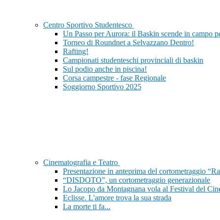
Centro Sportivo Studentesco
Un Passo per Aurora: il Baskin scende in campo per
Torneo di Roundnet a Selvazzano Dentro!
Rafting!
Campionati studenteschi provinciali di baskin
Sul podio anche in piscina!
Corsa campestre - fase Regionale
Soggiorno Sportivo 2025
Cinematografia e Teatro
Presentazione in anteprima del cortometraggio “Ra
“DISDOTO”, un cortometraggio generazionale
Lo Jacopo da Montagnana vola al Festival del Cin
Eclisse. L'amore trova la sua strada
La morte ti fa...