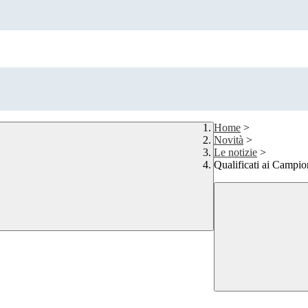
Home
>
Novità
>
Le notizie
>
Qualificati ai Campio