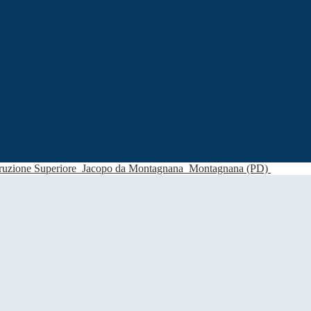
struzione Superiore
Jacopo da Montagnana
Montagnana (PD)