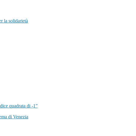
 la solidarietà
dice quadrata di -1”
ema di Venezia