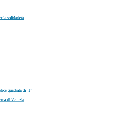
 la solidarietà
dice quadrata di -1”
ema di Venezia