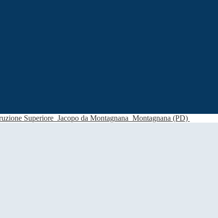
struzione Superiore
Jacopo da Montagnana
Montagnana (PD)