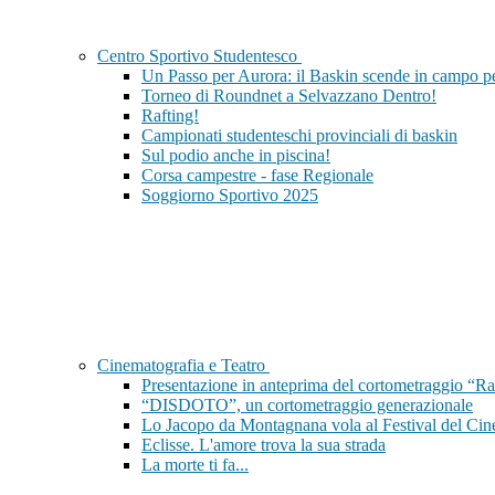
Centro Sportivo Studentesco
Un Passo per Aurora: il Baskin scende in campo per
Torneo di Roundnet a Selvazzano Dentro!
Rafting!
Campionati studenteschi provinciali di baskin
Sul podio anche in piscina!
Corsa campestre - fase Regionale
Soggiorno Sportivo 2025
Cinematografia e Teatro
Presentazione in anteprima del cortometraggio “Ra
“DISDOTO”, un cortometraggio generazionale
Lo Jacopo da Montagnana vola al Festival del Cin
Eclisse. L'amore trova la sua strada
La morte ti fa...