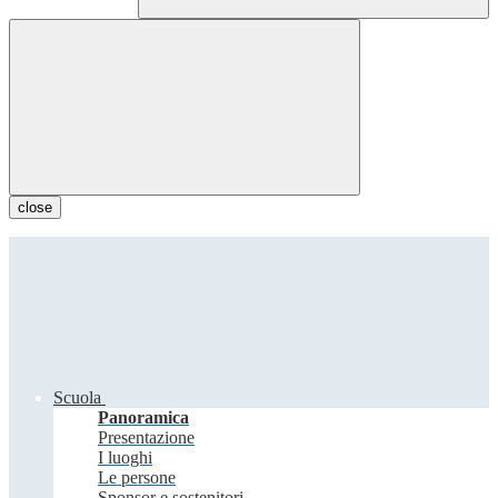
close
Scuola
Panoramica
Presentazione
I luoghi
Le persone
Sponsor e sostenitori