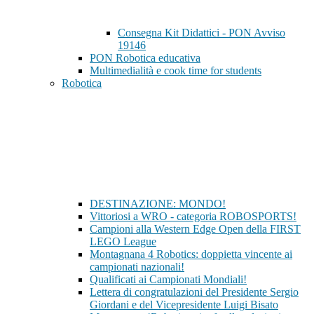
Consegna Kit Didattici - PON Avviso
19146
PON Robotica educativa
Multimedialità e cook time for students
Robotica
DESTINAZIONE: MONDO!
Vittoriosi a WRO - categoria ROBOSPORTS!
Campioni alla Western Edge Open della FIRST
LEGO League
Montagnana 4 Robotics: doppietta vincente ai
campionati nazionali!
Qualificati ai Campionati Mondiali!
Lettera di congratulazioni del Presidente Sergio
Giordani e del Vicepresidente Luigi Bisato