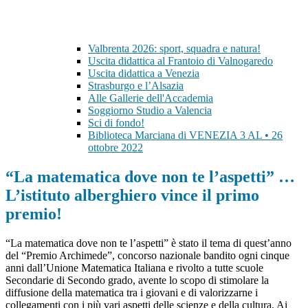
Valbrenta 2026: sport, squadra e natura!
Uscita didattica al Frantoio di Valnogaredo
Uscita didattica a Venezia
Strasburgo e l’Alsazia
Alle Gallerie dell'Accademia
Soggiorno Studio a Valencia
Sci di fondo!
Biblioteca Marciana di VENEZIA 3 AL • 26
ottobre 2022
“La matematica dove non te l’aspetti” …
L’istituto alberghiero vince il primo
premio!
“La matematica dove non te l’aspetti” è stato il tema di quest’anno
del “Premio Archimede”, concorso nazionale bandito ogni cinque
anni dall’Unione Matematica Italiana e rivolto a tutte scuole
Secondarie di Secondo grado, avente lo scopo di stimolare la
diffusione della matematica tra i giovani e di valorizzarne i
collegamenti con i più vari aspetti delle scienze e della cultura. Ai