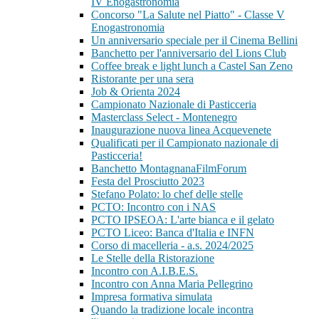
IV Enogastronomia
Concorso "La Salute nel Piatto" - Classe V
Enogastronomia
Un anniversario speciale per il Cinema Bellini
Banchetto per l'anniversario del Lions Club
Coffee break e light lunch a Castel San Zeno
Ristorante per una sera
Job & Orienta 2024
Campionato Nazionale di Pasticceria
Masterclass Select - Montenegro
Inaugurazione nuova linea Acquevenete
Qualificati per il Campionato nazionale di
Pasticceria!
Banchetto MontagnanaFilmForum
Festa del Prosciutto 2023
Stefano Polato: lo chef delle stelle
PCTO: Incontro con i NAS
PCTO IPSEOA: L'arte bianca e il gelato
PCTO Liceo: Banca d'Italia e INFN
Corso di macelleria - a.s. 2024/2025
Le Stelle della Ristorazione
Incontro con A.I.B.E.S.
Incontro con Anna Maria Pellegrino
Impresa formativa simulata
Quando la tradizione locale incontra