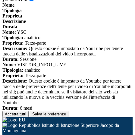
Nome
Tipologia
Proprieta
Descrizione
Durata
Nome:
YSC
Tipologia:
analitico
Proprieta:
Terza-parte
Descrizione:
Questo cookie è impostato da YouTube per tenere
traccia delle visualizzazioni dei video incorporati.
Durata:
Sessione
Nome:
VISITOR_INFO1_LIVE
Tipologia:
analitico
Proprieta:
Terza-parte
Descrizione:
Questo cookie è impostato da Youtube per tenere
traccia delle preferenze dell'utente per i video di Youtube incorporati
nei siti; può anche determinare se il visitatore del sito web sta
utilizzando la nuova o la vecchia versione dell'interfaccia di
Youtube.
Durata:
6 mesi
Accetta tutti
Salva le preferenze
Istituto di Istruzione Superiore Jacopo da
Montagnana