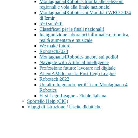
Montagnana4Robotics trionfa alle selezioni
regionali e vola alla finale nazionale!
Montagnana4Robotics ai Mondiali WRO 2024
di Izmir
550 su 550!
Classificati per le finali nazionali!
Inaugurazione laboratori informatica, robotica,
realtà aumentata e musicale
We make future
Robotech2023
Montagnana4Robotics ancora sul podio!
Navigate with Artificial Intelligence
Professione futuro: lavorare nel digitale
AlleniAMOci per la First Lego League
Robotech 2022
Un altro traguardo per il Team Montagnana 4
Robotics
First Lego League - Finale italiana
Sportello Help (CIC)
Viaggi di Istruzione / Uscite didattiche