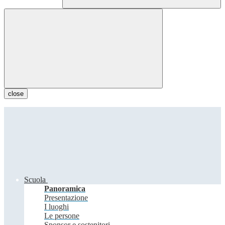
close
Scuola
Panoramica
Presentazione
I luoghi
Le persone
Sponsor e sostenitori