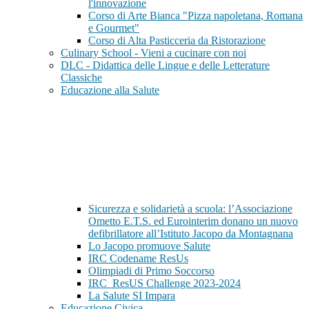
l'innovazione
Corso di Arte Bianca "Pizza napoletana, Romana
e Gourmet"
Corso di Alta Pasticceria da Ristorazione
Culinary School - Vieni a cucinare con noi
DLC - Didattica delle Lingue e delle Letterature
Classiche
Educazione alla Salute
Sicurezza e solidarietà a scuola: l’Associazione
Ometto E.T.S. ed Eurointerim donano un nuovo
defibrillatore all’Istituto Jacopo da Montagnana
Lo Jacopo promuove Salute
IRC Codename ResUs
Olimpiadi di Primo Soccorso
IRC_ResUS Challenge 2023-2024
La Salute SI Impara
Educazione Civica