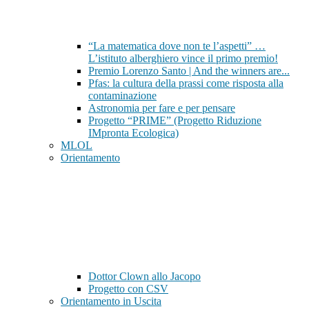
“La matematica dove non te l’aspetti” …
L’istituto alberghiero vince il primo premio!
Premio Lorenzo Santo | And the winners are...
Pfas: la cultura della prassi come risposta alla
contaminazione
Astronomia per fare e per pensare
Progetto “PRIME” (Progetto Riduzione
IMpronta Ecologica)
MLOL
Orientamento
Dottor Clown allo Jacopo
Progetto con CSV
Orientamento in Uscita