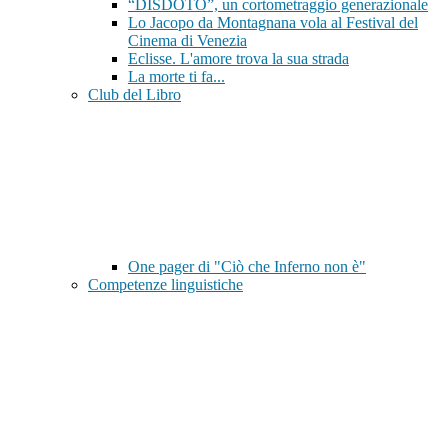
“DISDOTO”, un cortometraggio generazionale
Lo Jacopo da Montagnana vola al Festival del
Cinema di Venezia
Eclisse. L'amore trova la sua strada
La morte ti fa...
Club del Libro
One pager di "Ciò che Inferno non è"
Competenze linguistiche