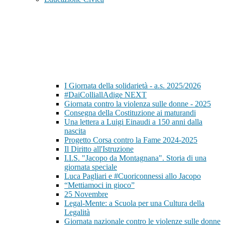
I Giornata della solidarietà - a.s. 2025/2026
#DaiColliallAdige NEXT
Giornata contro la violenza sulle donne - 2025
Consegna della Costituzione ai maturandi
Una lettera a Luigi Einaudi a 150 anni dalla
nascita
Progetto Corsa contro la Fame 2024-2025
Il Diritto all'Istruzione
I.I.S. "Jacopo da Montagnana". Storia di una
giornata speciale
Luca Pagliari e #Cuoriconnessi allo Jacopo
“Mettiamoci in gioco”
25 Novembre
Legal-Mente: a Scuola per una Cultura della
Legalità
Giornata nazionale contro le violenze sulle donne