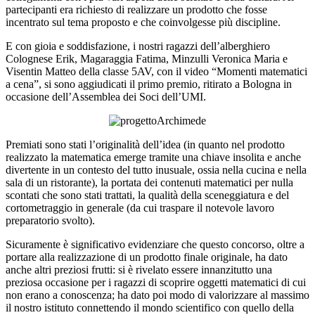
partecipanti era richiesto di realizzare un prodotto che fosse
incentrato sul tema proposto e che coinvolgesse più discipline.
E con gioia e soddisfazione, i nostri ragazzi dell’alberghiero
Colognese Erik, Magaraggia Fatima, Minzulli Veronica Maria e
Visentin Matteo della classe 5AV, con il video “Momenti matematici
a cena”, si sono aggiudicati il primo premio, ritirato a Bologna in
occasione dell’Assemblea dei Soci dell’UMI.
Premiati sono stati l’originalità dell’idea (in quanto nel prodotto
realizzato la matematica emerge tramite una chiave insolita e anche
divertente in un contesto del tutto inusuale, ossia nella cucina e nella
sala di un ristorante), la portata dei contenuti matematici per nulla
scontati che sono stati trattati, la qualità della sceneggiatura e del
cortometraggio in generale (da cui traspare il notevole lavoro
preparatorio svolto).
Sicuramente è significativo evidenziare che questo concorso, oltre a
portare alla realizzazione di un prodotto finale originale, ha dato
anche altri preziosi frutti: si è rivelato essere innanzitutto una
preziosa occasione per i ragazzi di scoprire oggetti matematici di cui
non erano a conoscenza; ha dato poi modo di valorizzare al massimo
il nostro istituto connettendo il mondo scientifico con quello della