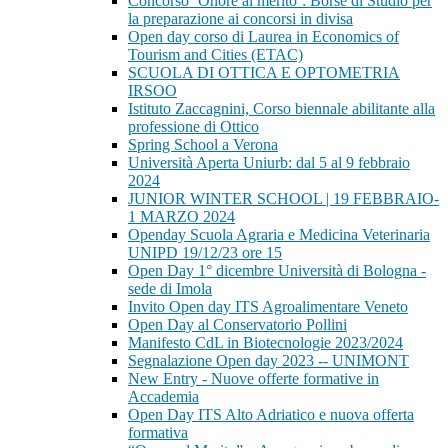
Concorso ‘Onore al merito’: Borse di Studio per
la preparazione ai concorsi in divisa
Open day corso di Laurea in Economics of
Tourism and Cities (ETAC)
SCUOLA DI OTTICA E OPTOMETRIA
IRSOO
Istituto Zaccagnini, Corso biennale abilitante alla
professione di Ottico
Spring School a Verona
Università Aperta Uniurb: dal 5 al 9 febbraio
2024
JUNIOR WINTER SCHOOL | 19 FEBBRAIO-
1 MARZO 2024
Openday Scuola Agraria e Medicina Veterinaria
UNIPD 19/12/23 ore 15
Open Day 1° dicembre Università di Bologna -
sede di Imola
Invito Open day ITS Agroalimentare Veneto
Open Day al Conservatorio Pollini
Manifesto CdL in Biotecnologie 2023/2024
Segnalazione Open day 2023 -- UNIMONT
New Entry - Nuove offerte formative in
Accademia
Open Day ITS Alto Adriatico e nuova offerta
formativa