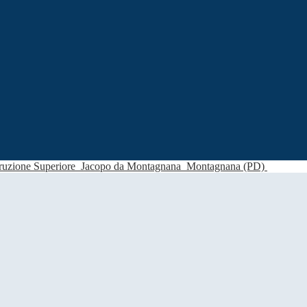
struzione Superiore
Jacopo da Montagnana
Montagnana (PD)