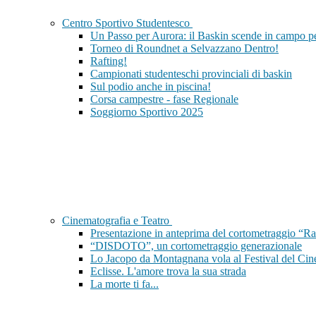
Centro Sportivo Studentesco
Un Passo per Aurora: il Baskin scende in campo per
Torneo di Roundnet a Selvazzano Dentro!
Rafting!
Campionati studenteschi provinciali di baskin
Sul podio anche in piscina!
Corsa campestre - fase Regionale
Soggiorno Sportivo 2025
Cinematografia e Teatro
Presentazione in anteprima del cortometraggio “Ra
“DISDOTO”, un cortometraggio generazionale
Lo Jacopo da Montagnana vola al Festival del Cin
Eclisse. L'amore trova la sua strada
La morte ti fa...