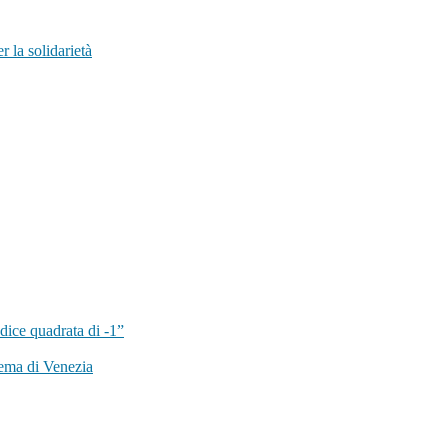
 la solidarietà
dice quadrata di -1”
ema di Venezia