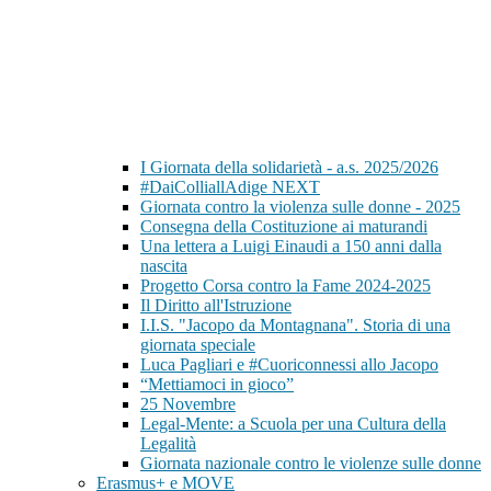
I Giornata della solidarietà - a.s. 2025/2026
#DaiColliallAdige NEXT
Giornata contro la violenza sulle donne - 2025
Consegna della Costituzione ai maturandi
Una lettera a Luigi Einaudi a 150 anni dalla
nascita
Progetto Corsa contro la Fame 2024-2025
Il Diritto all'Istruzione
I.I.S. "Jacopo da Montagnana". Storia di una
giornata speciale
Luca Pagliari e #Cuoriconnessi allo Jacopo
“Mettiamoci in gioco”
25 Novembre
Legal-Mente: a Scuola per una Cultura della
Legalità
Giornata nazionale contro le violenze sulle donne
Erasmus+ e MOVE