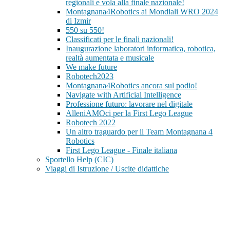
regionali e vola alla finale nazionale!
Montagnana4Robotics ai Mondiali WRO 2024
di Izmir
550 su 550!
Classificati per le finali nazionali!
Inaugurazione laboratori informatica, robotica,
realtà aumentata e musicale
We make future
Robotech2023
Montagnana4Robotics ancora sul podio!
Navigate with Artificial Intelligence
Professione futuro: lavorare nel digitale
AlleniAMOci per la First Lego League
Robotech 2022
Un altro traguardo per il Team Montagnana 4
Robotics
First Lego League - Finale italiana
Sportello Help (CIC)
Viaggi di Istruzione / Uscite didattiche