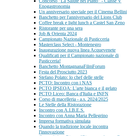
Concorso "La Salute nel Piatto" - Classe V
Enogastronomia
Un anniversario speciale per il Cinema Bellini
Banchetto per l'anniversario del Lions Club
Coffee break e light lunch a Castel San Zeno
Ristorante per una sera
Job & Orienta 2024
Campionato Nazionale di Pasticceria
Masterclass Select - Montenegro
Inaugurazione nuova linea Acquevenete
Qualificati per il Campionato nazionale di
Pasticceria!
Banchetto MontagnanaFilmForum
Festa del Prosciutto 2023
Stefano Polato: lo chef delle stelle
PCTO: Incontro con i NAS
PCTO IPSEOA: L'arte bianca e il gelato
PCTO Liceo: Banca d'Italia e INFN
Corso di macelleria - a.s. 2024/2025
Le Stelle della Ristorazione
Incontro con A.I.B.E.S.
Incontro con Anna Maria Pellegrino
Impresa formativa simulata
Quando la tradizione locale incontra
l'innovazione