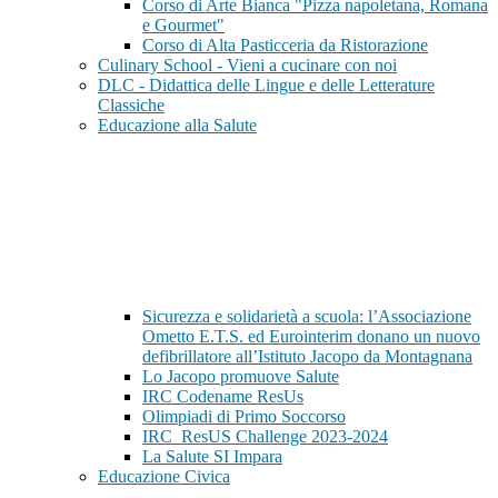
Corso di Arte Bianca "Pizza napoletana, Romana
e Gourmet"
Corso di Alta Pasticceria da Ristorazione
Culinary School - Vieni a cucinare con noi
DLC - Didattica delle Lingue e delle Letterature
Classiche
Educazione alla Salute
Sicurezza e solidarietà a scuola: l’Associazione
Ometto E.T.S. ed Eurointerim donano un nuovo
defibrillatore all’Istituto Jacopo da Montagnana
Lo Jacopo promuove Salute
IRC Codename ResUs
Olimpiadi di Primo Soccorso
IRC_ResUS Challenge 2023-2024
La Salute SI Impara
Educazione Civica