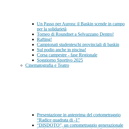
Un Passo per Aurora: il Baskin scende in campo
per la solidarietà
Torneo di Roundnet a Selvazzano Dentro!
Rafting!
Campionati studenteschi provinciali di baskin
Sul podio anche in piscina!
Corsa campestre - fase Regionale
Soggiorno Sportivo 2025
Cinematografia e Teatro
Presentazione in anteprima del cortometraggio
“Radice quadrata di -1”
“DISDOTO”, un cortometraggio generazionale