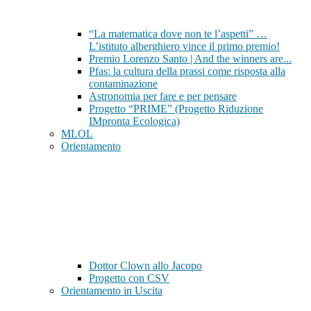
“La matematica dove non te l’aspetti” …
L’istituto alberghiero vince il primo premio!
Premio Lorenzo Santo | And the winners are...
Pfas: la cultura della prassi come risposta alla
contaminazione
Astronomia per fare e per pensare
Progetto “PRIME” (Progetto Riduzione
IMpronta Ecologica)
MLOL
Orientamento
Dottor Clown allo Jacopo
Progetto con CSV
Orientamento in Uscita