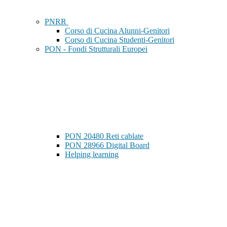
PNRR
Corso di Cucina Alunni-Genitori
Corso di Cucina Studenti-Genitori
PON - Fondi Strutturali Europei
PON 20480 Reti cablate
PON 28966 Digital Board
Helping learning