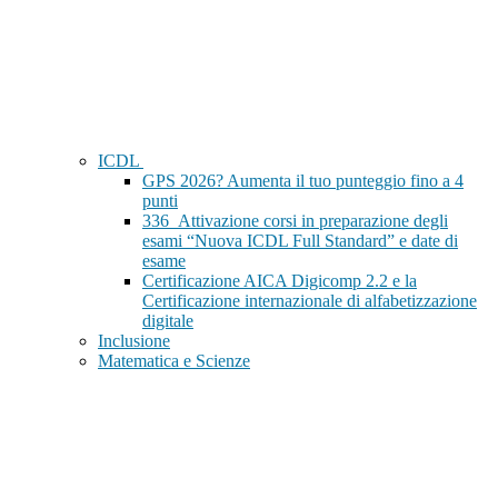
ICDL
GPS 2026? Aumenta il tuo punteggio fino a 4
punti
336_Attivazione corsi in preparazione degli
esami “Nuova ICDL Full Standard” e date di
esame
Certificazione AICA Digicomp 2.2 e la
Certificazione internazionale di alfabetizzazione
digitale
Inclusione
Matematica e Scienze