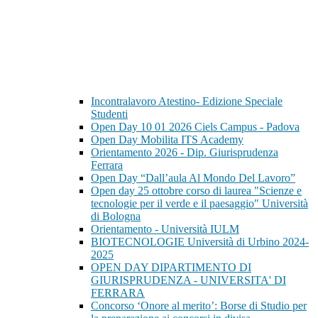
Incontralavoro Atestino- Edizione Speciale
Studenti
Open Day 10 01 2026 Ciels Campus - Padova
Open Day Mobilita ITS Academy
Orientamento 2026 - Dip. Giurisprudenza
Ferrara
Open Day “Dall’aula Al Mondo Del Lavoro”
Open day 25 ottobre corso di laurea "Scienze e
tecnologie per il verde e il paesaggio" Università
di Bologna
Orientamento - Università IULM
BIOTECNOLOGIE Università di Urbino 2024-
2025
OPEN DAY DIPARTIMENTO DI
GIURISPRUDENZA - UNIVERSITA' DI
FERRARA
Concorso ‘Onore al merito’: Borse di Studio per