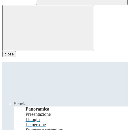
close
Scuola
Panoramica
Presentazione
I luoghi
Le persone
Sponsor e sostenitori