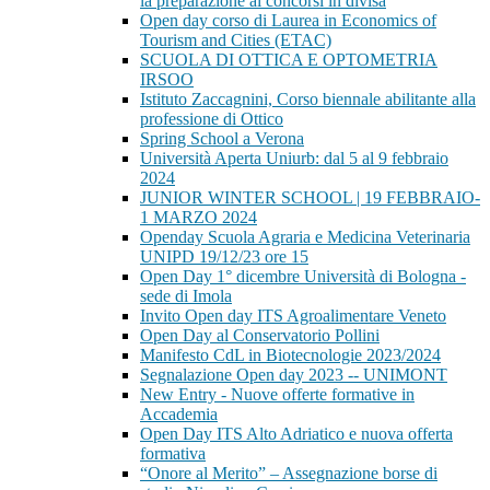
la preparazione ai concorsi in divisa
Open day corso di Laurea in Economics of
Tourism and Cities (ETAC)
SCUOLA DI OTTICA E OPTOMETRIA
IRSOO
Istituto Zaccagnini, Corso biennale abilitante alla
professione di Ottico
Spring School a Verona
Università Aperta Uniurb: dal 5 al 9 febbraio
2024
JUNIOR WINTER SCHOOL | 19 FEBBRAIO-
1 MARZO 2024
Openday Scuola Agraria e Medicina Veterinaria
UNIPD 19/12/23 ore 15
Open Day 1° dicembre Università di Bologna -
sede di Imola
Invito Open day ITS Agroalimentare Veneto
Open Day al Conservatorio Pollini
Manifesto CdL in Biotecnologie 2023/2024
Segnalazione Open day 2023 -- UNIMONT
New Entry - Nuove offerte formative in
Accademia
Open Day ITS Alto Adriatico e nuova offerta
formativa
“Onore al Merito” – Assegnazione borse di