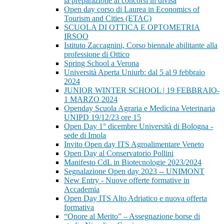
la preparazione ai concorsi in divisa
Open day corso di Laurea in Economics of
Tourism and Cities (ETAC)
SCUOLA DI OTTICA E OPTOMETRIA
IRSOO
Istituto Zaccagnini, Corso biennale abilitante alla
professione di Ottico
Spring School a Verona
Università Aperta Uniurb: dal 5 al 9 febbraio
2024
JUNIOR WINTER SCHOOL | 19 FEBBRAIO-
1 MARZO 2024
Openday Scuola Agraria e Medicina Veterinaria
UNIPD 19/12/23 ore 15
Open Day 1° dicembre Università di Bologna -
sede di Imola
Invito Open day ITS Agroalimentare Veneto
Open Day al Conservatorio Pollini
Manifesto CdL in Biotecnologie 2023/2024
Segnalazione Open day 2023 -- UNIMONT
New Entry - Nuove offerte formative in
Accademia
Open Day ITS Alto Adriatico e nuova offerta
formativa
“Onore al Merito” – Assegnazione borse di