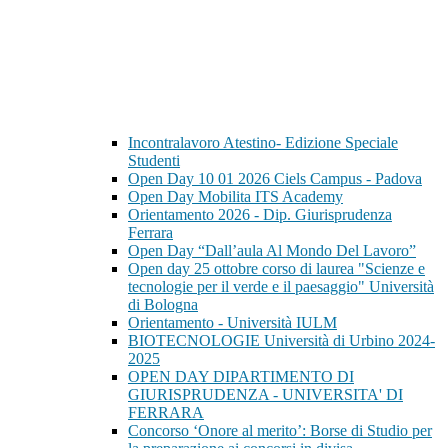
Incontralavoro Atestino- Edizione Speciale
Studenti
Open Day 10 01 2026 Ciels Campus - Padova
Open Day Mobilita ITS Academy
Orientamento 2026 - Dip. Giurisprudenza
Ferrara
Open Day “Dall’aula Al Mondo Del Lavoro”
Open day 25 ottobre corso di laurea "Scienze e
tecnologie per il verde e il paesaggio" Università
di Bologna
Orientamento - Università IULM
BIOTECNOLOGIE Università di Urbino 2024-
2025
OPEN DAY DIPARTIMENTO DI
GIURISPRUDENZA - UNIVERSITA' DI
FERRARA
Concorso ‘Onore al merito’: Borse di Studio per