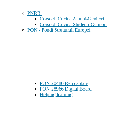
PNRR
Corso di Cucina Alunni-Genitori
Corso di Cucina Studenti-Genitori
PON - Fondi Strutturali Europei
PON 20480 Reti cablate
PON 28966 Digital Board
Helping learning