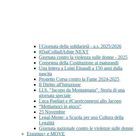
I Giornata della solidarietà - a.s. 2025/2026
#DaiColliallAdige NEXT
Giornata contro la violenza sulle donne - 2025
Consegna della Costituzione ai maturandi
Una lettera a Luigi Einaudi a 150 anni dalla
nascita
Progetto Corsa contro la Fame 2024-2025
Il Diritto all'Istruzione
I.I.S. "Jacopo da Montagnana". Storia di una
giornata speciale
Luca Pagliari e #Cuoriconnessi allo Jacopo
“Mettiamoci in gioco”
25 Novembre
Legal-Mente: a Scuola per una Cultura della
Legalità
Giornata nazionale contro le violenze sulle donne
Erasmus+ e MOVE