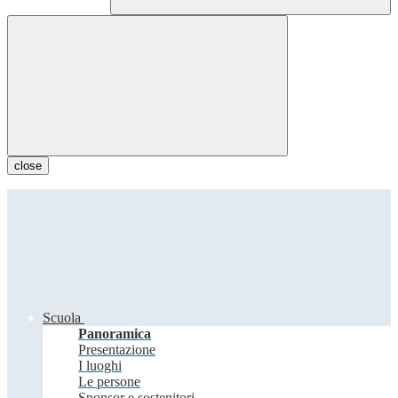
close
Scuola
Panoramica
Presentazione
I luoghi
Le persone
Sponsor e sostenitori