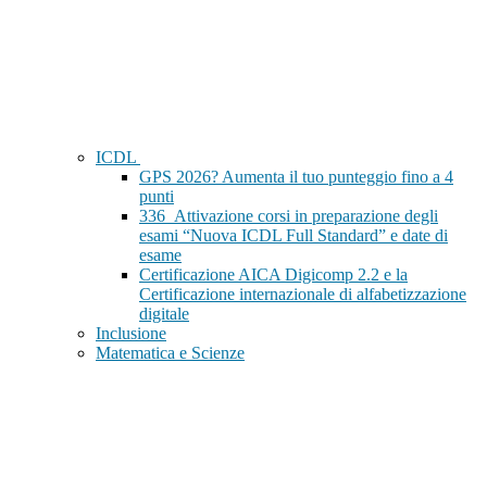
ICDL
GPS 2026? Aumenta il tuo punteggio fino a 4
punti
336_Attivazione corsi in preparazione degli
esami “Nuova ICDL Full Standard” e date di
esame
Certificazione AICA Digicomp 2.2 e la
Certificazione internazionale di alfabetizzazione
digitale
Inclusione
Matematica e Scienze