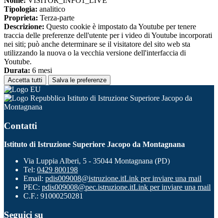
Nome:
VISITOR_INFO1_LIVE
Tipologia:
analitico
Proprieta:
Terza-parte
Descrizione:
Questo cookie è impostato da Youtube per tenere
traccia delle preferenze dell'utente per i video di Youtube incorporati
nei siti; può anche determinare se il visitatore del sito web sta
utilizzando la nuova o la vecchia versione dell'interfaccia di
Youtube.
Durata:
6 mesi
Accetta tutti
Salva le preferenze
Istituto di Istruzione Superiore Jacopo da
Montagnana
Contatti
Istituto di Istruzione Superiore Jacopo da Montagnana
Via Luppia Alberi, 5 - 35044 Montagnana (PD)
Tel:
0429 800198
Email:
pdis009008@istruzione.it
Link per inviare una mail
PEC:
pdis009008@pec.istruzione.it
Link per inviare una mail
C.F.: 91000250281
Seguici su