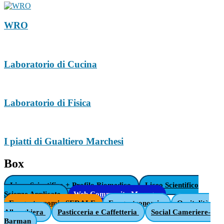
WRO
Laboratorio di Cucina
Laboratorio di Fisica
I piatti di Gualtiero Marchesi
Box
Liceo Scientifico + Profilo Biomedico
Liceo Scientifico
Scienze Applicate
Web Community Manager
Enogastronomia SERALE
Enogastronomia
Ospitalità
Alberghiera
Pasticceria e Caffetteria
Social Cameriere-
Barman