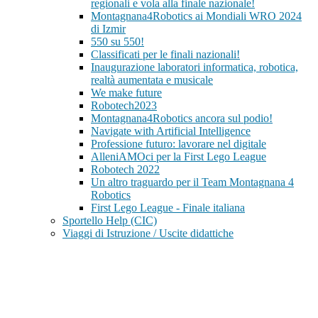
regionali e vola alla finale nazionale!
Montagnana4Robotics ai Mondiali WRO 2024
di Izmir
550 su 550!
Classificati per le finali nazionali!
Inaugurazione laboratori informatica, robotica,
realtà aumentata e musicale
We make future
Robotech2023
Montagnana4Robotics ancora sul podio!
Navigate with Artificial Intelligence
Professione futuro: lavorare nel digitale
AlleniAMOci per la First Lego League
Robotech 2022
Un altro traguardo per il Team Montagnana 4
Robotics
First Lego League - Finale italiana
Sportello Help (CIC)
Viaggi di Istruzione / Uscite didattiche