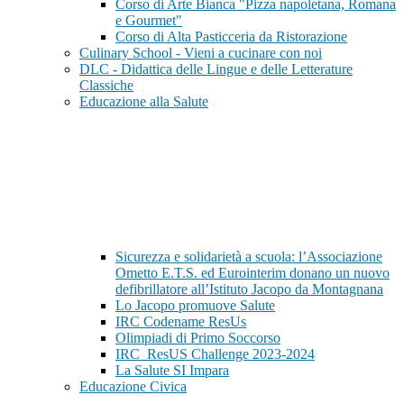
Corso di Arte Bianca "Pizza napoletana, Romana
e Gourmet"
Corso di Alta Pasticceria da Ristorazione
Culinary School - Vieni a cucinare con noi
DLC - Didattica delle Lingue e delle Letterature
Classiche
Educazione alla Salute
Sicurezza e solidarietà a scuola: l’Associazione
Ometto E.T.S. ed Eurointerim donano un nuovo
defibrillatore all’Istituto Jacopo da Montagnana
Lo Jacopo promuove Salute
IRC Codename ResUs
Olimpiadi di Primo Soccorso
IRC_ResUS Challenge 2023-2024
La Salute SI Impara
Educazione Civica