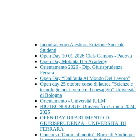
Incontralavoro Atestino- Edizione Speciale
Studenti
Open Day 10 01 2026 Ciels Campus - Padova
Open Day Mobilita ITS Academy
Orientamento 2026 - Dip. Giurisprudenza
Ferrara
Open Day “Dall’aula Al Mondo Del Lavoro”
Open day 25 ottobre corso di laurea "Scienze e
tecnologie per il verde e il paesaggio" Università
di Bologna
Orientamento - Università IULM
BIOTECNOLOGIE Università di Urbino 2024-
2025
OPEN DAY DIPARTIMENTO DI
GIURISPRUDENZA - UNIVERSITA' DI
FERRARA
Concorso ‘Onore al merito’: Borse di Studio per