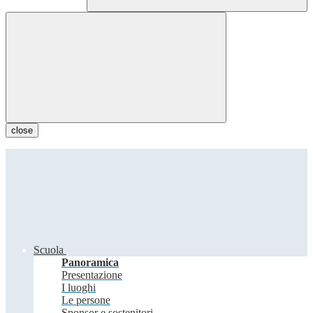
close
Scuola
Panoramica
Presentazione
I luoghi
Le persone
Sponsor e sostenitori