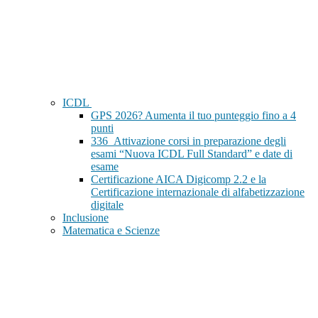
ICDL
GPS 2026? Aumenta il tuo punteggio fino a 4
punti
336_Attivazione corsi in preparazione degli
esami “Nuova ICDL Full Standard” e date di
esame
Certificazione AICA Digicomp 2.2 e la
Certificazione internazionale di alfabetizzazione
digitale
Inclusione
Matematica e Scienze