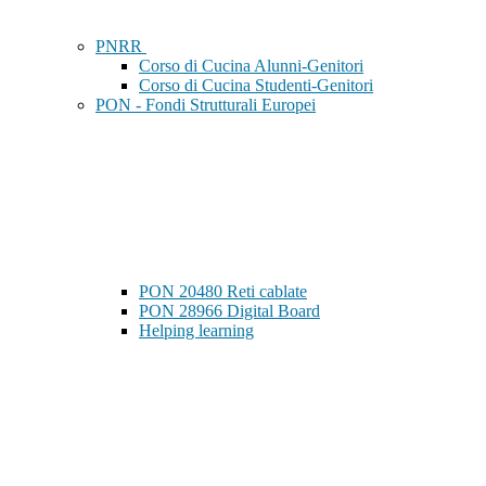
PNRR
Corso di Cucina Alunni-Genitori
Corso di Cucina Studenti-Genitori
PON - Fondi Strutturali Europei
PON 20480 Reti cablate
PON 28966 Digital Board
Helping learning