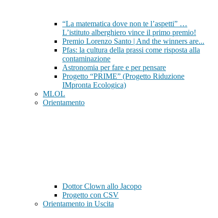
“La matematica dove non te l’aspetti” …
L’istituto alberghiero vince il primo premio!
Premio Lorenzo Santo | And the winners are...
Pfas: la cultura della prassi come risposta alla
contaminazione
Astronomia per fare e per pensare
Progetto “PRIME” (Progetto Riduzione
IMpronta Ecologica)
MLOL
Orientamento
Dottor Clown allo Jacopo
Progetto con CSV
Orientamento in Uscita