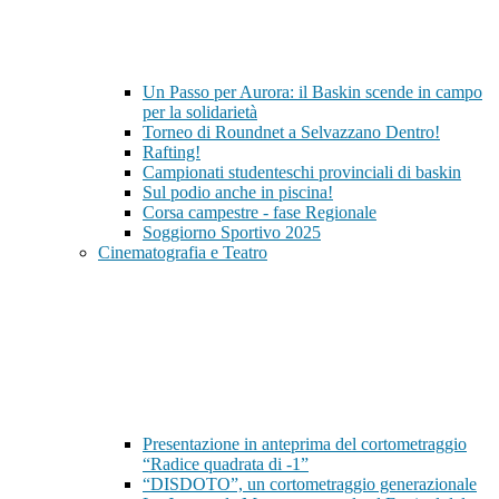
Un Passo per Aurora: il Baskin scende in campo
per la solidarietà
Torneo di Roundnet a Selvazzano Dentro!
Rafting!
Campionati studenteschi provinciali di baskin
Sul podio anche in piscina!
Corsa campestre - fase Regionale
Soggiorno Sportivo 2025
Cinematografia e Teatro
Presentazione in anteprima del cortometraggio
“Radice quadrata di -1”
“DISDOTO”, un cortometraggio generazionale