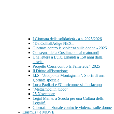
I Giornata della solidarietà - a.s. 2025/2026
#DaiColliallAdige NEXT
Giornata contro la violenza sulle donne - 2025
Consegna della Costituzione ai maturandi
Una lettera a Luigi Einaudi a 150 anni dalla
nascita
Progetto Corsa contro la Fame 2024-2025
Il Diritto all'Istruzione
I.I.S. "Jacopo da Montagnana". Storia di una
giornata speciale
Luca Pagliari e #Cuoriconnessi allo Jacopo
“Mettiamoci in gioco”
25 Novembre
Legal-Mente: a Scuola per una Cultura della
Legalità
Giornata nazionale contro le violenze sulle donne
Erasmus+ e MOVE