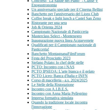
Concorso "La Salute nel Piatto" - Classe V
Enogastronomia
Un anniversario speciale per il Cinema Bellini
Banchetto per l'anniversario del Lions Club
Coffee break e light lunch a Castel San Zeno
Ristorante per una sera
Job & Orienta 2024
Campionato Nazionale di Pasticceria
Masterclass Select - Montenegro
Inaugurazione nuova linea Acquevenete
Qualificati per il Campionato nazionale di
Pasticceria!
Banchetto MontagnanaFilmForum
Festa del Prosciutto 2023
Stefano Polato: lo chef delle stelle
PCTO: Incontro con i NAS
PCTO IPSEOA: L'arte bianca e il gelato
PCTO Liceo: Banca d'Italia e INFN
Corso di macelleria - a.s. 2024/2025
Le Stelle della Ristorazione
Incontro con A.I.B.E.S.
Incontro con Anna Maria Pellegrino
Impresa formativa simulata
Quando la tradizione locale incontra
l'innovazione