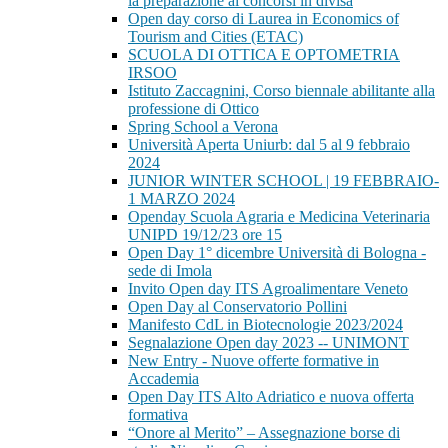
la preparazione ai concorsi in divisa
Open day corso di Laurea in Economics of
Tourism and Cities (ETAC)
SCUOLA DI OTTICA E OPTOMETRIA
IRSOO
Istituto Zaccagnini, Corso biennale abilitante alla
professione di Ottico
Spring School a Verona
Università Aperta Uniurb: dal 5 al 9 febbraio
2024
JUNIOR WINTER SCHOOL | 19 FEBBRAIO-
1 MARZO 2024
Openday Scuola Agraria e Medicina Veterinaria
UNIPD 19/12/23 ore 15
Open Day 1° dicembre Università di Bologna -
sede di Imola
Invito Open day ITS Agroalimentare Veneto
Open Day al Conservatorio Pollini
Manifesto CdL in Biotecnologie 2023/2024
Segnalazione Open day 2023 -- UNIMONT
New Entry - Nuove offerte formative in
Accademia
Open Day ITS Alto Adriatico e nuova offerta
formativa
“Onore al Merito” – Assegnazione borse di