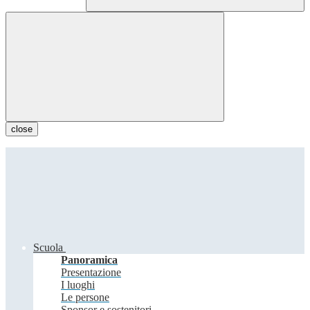
close
Scuola
Panoramica
Presentazione
I luoghi
Le persone
Sponsor e sostenitori