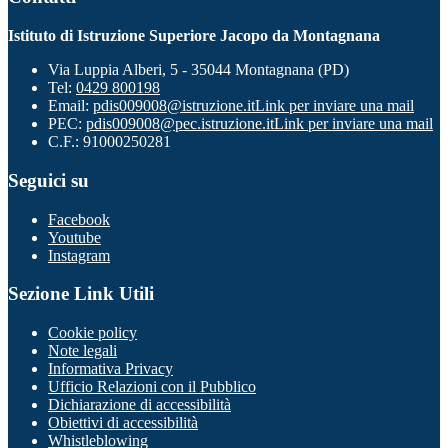
Istituto di Istruzione Superiore Jacopo da Montagnana
Via Luppia Alberi, 5 - 35044 Montagnana (PD)
Tel:
0429 800198
Email:
pdis009008@istruzione.it
Link per inviare una mail
PEC:
pdis009008@pec.istruzione.it
Link per inviare una mail
C.F.: 91000250281
Seguici su
Facebook
Youtube
Instagram
Sezione Link Utili
Cookie policy
Note legali
Informativa Privacy
Ufficio Relazioni con il Pubblico
Dichiarazione di accessibilità
Obiettivi di accessibilità
Whistleblowing