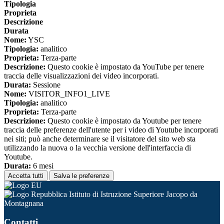
Tipologia
Proprieta
Descrizione
Durata
Nome:
YSC
Tipologia:
analitico
Proprieta:
Terza-parte
Descrizione:
Questo cookie è impostato da YouTube per tenere
traccia delle visualizzazioni dei video incorporati.
Durata:
Sessione
Nome:
VISITOR_INFO1_LIVE
Tipologia:
analitico
Proprieta:
Terza-parte
Descrizione:
Questo cookie è impostato da Youtube per tenere
traccia delle preferenze dell'utente per i video di Youtube incorporati
nei siti; può anche determinare se il visitatore del sito web sta
utilizzando la nuova o la vecchia versione dell'interfaccia di
Youtube.
Durata:
6 mesi
Accetta tutti
Salva le preferenze
Istituto di Istruzione Superiore Jacopo da
Montagnana
Contatti