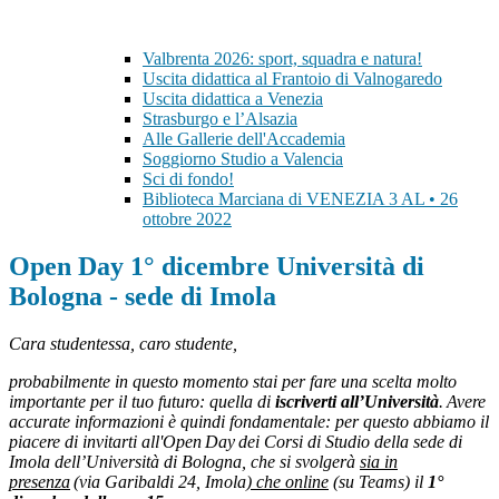
Valbrenta 2026: sport, squadra e natura!
Uscita didattica al Frantoio di Valnogaredo
Uscita didattica a Venezia
Strasburgo e l’Alsazia
Alle Gallerie dell'Accademia
Soggiorno Studio a Valencia
Sci di fondo!
Biblioteca Marciana di VENEZIA 3 AL • 26
ottobre 2022
Open Day 1° dicembre Università di
Bologna - sede di Imola
Cara studentessa, caro studente,
probabilmente in questo momento stai per fare una scelta molto
importante per il tuo futuro: quella di
iscriverti all’Università
. Avere
accurate informazioni è quindi fondamentale: per questo
abbiamo il
piacere di invitarti all'Open Day dei Corsi di Studio della sede di
Imola dell’Università di Bologna, che si svolgerà
sia in
presenza
(via Garibaldi 24, Imola
) che online
(su Teams) il
1°