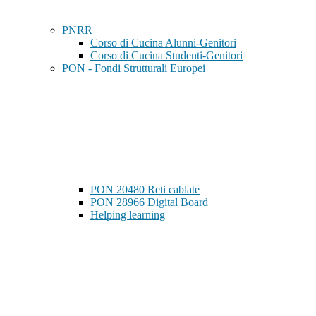
PNRR
Corso di Cucina Alunni-Genitori
Corso di Cucina Studenti-Genitori
PON - Fondi Strutturali Europei
PON 20480 Reti cablate
PON 28966 Digital Board
Helping learning