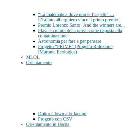
“La matematica dove non te l’aspetti” …
L’istituto alberghiero vince il primo premio!
Premio Lorenzo Santo | And the winners are...
Pfas: la cultura della prassi come risposta alla
contaminazione
Astronomia per fare e per pensare
Progetto “PRIME” (Progetto Riduzione
IMpronta Ecologica)
MLOL
Orientamento
Dottor Clown allo Jacopo
Progetto con CSV
Orientamento in Uscita