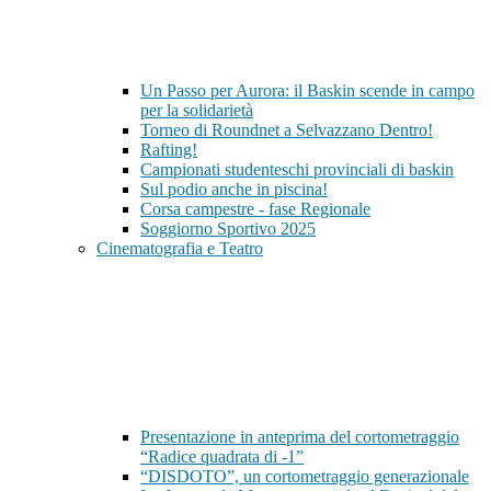
Un Passo per Aurora: il Baskin scende in campo
per la solidarietà
Torneo di Roundnet a Selvazzano Dentro!
Rafting!
Campionati studenteschi provinciali di baskin
Sul podio anche in piscina!
Corsa campestre - fase Regionale
Soggiorno Sportivo 2025
Cinematografia e Teatro
Presentazione in anteprima del cortometraggio
“Radice quadrata di -1”
“DISDOTO”, un cortometraggio generazionale