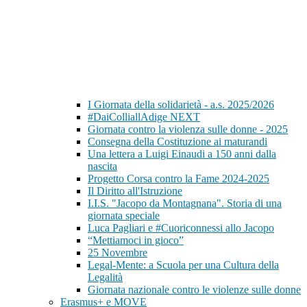
I Giornata della solidarietà - a.s. 2025/2026
#DaiColliallAdige NEXT
Giornata contro la violenza sulle donne - 2025
Consegna della Costituzione ai maturandi
Una lettera a Luigi Einaudi a 150 anni dalla
nascita
Progetto Corsa contro la Fame 2024-2025
Il Diritto all'Istruzione
I.I.S. "Jacopo da Montagnana". Storia di una
giornata speciale
Luca Pagliari e #Cuoriconnessi allo Jacopo
“Mettiamoci in gioco”
25 Novembre
Legal-Mente: a Scuola per una Cultura della
Legalità
Giornata nazionale contro le violenze sulle donne
Erasmus+ e MOVE