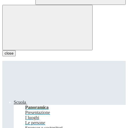
close
Scuola
Panoramica
Presentazione
I luoghi
Le persone
Sponsor e sostenitori