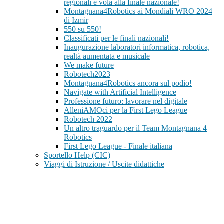
regionali e vola alla finale nazionale!
Montagnana4Robotics ai Mondiali WRO 2024
di Izmir
550 su 550!
Classificati per le finali nazionali!
Inaugurazione laboratori informatica, robotica,
realtà aumentata e musicale
We make future
Robotech2023
Montagnana4Robotics ancora sul podio!
Navigate with Artificial Intelligence
Professione futuro: lavorare nel digitale
AlleniAMOci per la First Lego League
Robotech 2022
Un altro traguardo per il Team Montagnana 4
Robotics
First Lego League - Finale italiana
Sportello Help (CIC)
Viaggi di Istruzione / Uscite didattiche