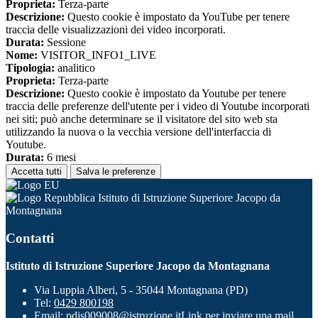
Proprieta:
Terza-parte
Descrizione:
Questo cookie è impostato da YouTube per tenere
traccia delle visualizzazioni dei video incorporati.
Durata:
Sessione
Nome:
VISITOR_INFO1_LIVE
Tipologia:
analitico
Proprieta:
Terza-parte
Descrizione:
Questo cookie è impostato da Youtube per tenere
traccia delle preferenze dell'utente per i video di Youtube incorporati
nei siti; può anche determinare se il visitatore del sito web sta
utilizzando la nuova o la vecchia versione dell'interfaccia di
Youtube.
Durata:
6 mesi
Accetta tutti
Salva le preferenze
Istituto di Istruzione Superiore Jacopo da
Montagnana
Contatti
Istituto di Istruzione Superiore Jacopo da Montagnana
Via Luppia Alberi, 5 - 35044 Montagnana (PD)
Tel:
0429 800198
Email:
pdis009008@istruzione.it
Link per inviare una mail