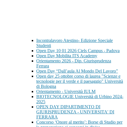
Incontralavoro Atestino- Edizione Speciale
Studenti
Open Day 10 01 2026 Ciels Campus - Padova
Open Day Mobilita ITS Academy
Orientamento 2026 - Dip. Giurisprudenza
Ferrara
Open Day “Dall’aula Al Mondo Del Lavoro”
Open day 25 ottobre corso di laurea "Scienze e
tecnologie per il verde e il paesaggio" Università
di Bologna
Orientamento - Università IULM
BIOTECNOLOGIE Università di Urbino 2024-
2025
OPEN DAY DIPARTIMENTO DI
GIURISPRUDENZA - UNIVERSITA' DI
FERRARA
Concorso ‘Onore al merito’: Borse di Studio per