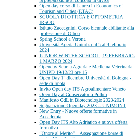
la preparazione ai concorsi in divisa
Open day corso di Laurea in Economics of
Tourism and Cities (ETAC)
SCUOLA DI OTTICA E OPTOMETRIA
IRSOO
Istituto Zaccagnini, Corso biennale abilitante alla
professione di Ottico
Spring School a Verona
Università Aperta Uniurb: dal 5 al 9 febbraio
2024
JUNIOR WINTER SCHOOL | 19 FEBBRAIO-
1 MARZO 2024
Openday Scuola Agraria e Medicina Veterinaria
UNIPD 19/12/23 ore 15
Open Day 1° dicembre Università di Bologna -
sede di Imola
Invito Open day ITS Agroalimentare Veneto
Open Day al Conservatorio Pollini
Manifesto CdL in Biotecnologie 2023/2024
Segnalazione Open day 2023 -- UNIMONT
New Entry - Nuove offerte formative in
Accademia
Open Day ITS Alto Adriatico e nuova offerta
formativa
“Onore al Merito” – Assegnazione borse di