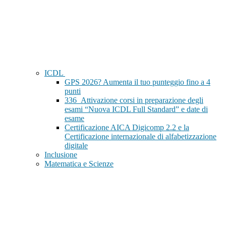
ICDL
GPS 2026? Aumenta il tuo punteggio fino a 4
punti
336_Attivazione corsi in preparazione degli
esami “Nuova ICDL Full Standard” e date di
esame
Certificazione AICA Digicomp 2.2 e la
Certificazione internazionale di alfabetizzazione
digitale
Inclusione
Matematica e Scienze