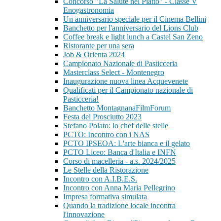
Concorso "La Salute nel Piatto" - Classe V
Enogastronomia
Un anniversario speciale per il Cinema Bellini
Banchetto per l'anniversario del Lions Club
Coffee break e light lunch a Castel San Zeno
Ristorante per una sera
Job & Orienta 2024
Campionato Nazionale di Pasticceria
Masterclass Select - Montenegro
Inaugurazione nuova linea Acquevenete
Qualificati per il Campionato nazionale di
Pasticceria!
Banchetto MontagnanaFilmForum
Festa del Prosciutto 2023
Stefano Polato: lo chef delle stelle
PCTO: Incontro con i NAS
PCTO IPSEOA: L'arte bianca e il gelato
PCTO Liceo: Banca d'Italia e INFN
Corso di macelleria - a.s. 2024/2025
Le Stelle della Ristorazione
Incontro con A.I.B.E.S.
Incontro con Anna Maria Pellegrino
Impresa formativa simulata
Quando la tradizione locale incontra
l'innovazione