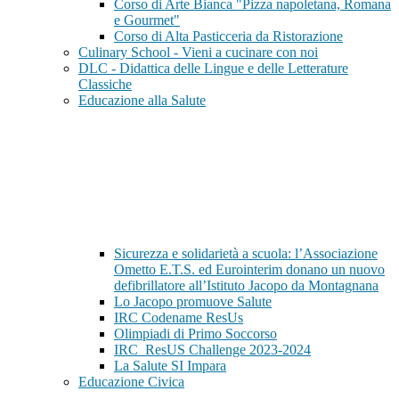
Corso di Arte Bianca "Pizza napoletana, Romana
e Gourmet"
Corso di Alta Pasticceria da Ristorazione
Culinary School - Vieni a cucinare con noi
DLC - Didattica delle Lingue e delle Letterature
Classiche
Educazione alla Salute
Sicurezza e solidarietà a scuola: l’Associazione
Ometto E.T.S. ed Eurointerim donano un nuovo
defibrillatore all’Istituto Jacopo da Montagnana
Lo Jacopo promuove Salute
IRC Codename ResUs
Olimpiadi di Primo Soccorso
IRC_ResUS Challenge 2023-2024
La Salute SI Impara
Educazione Civica