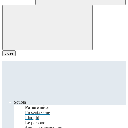
close
Scuola
Panoramica
Presentazione
I luoghi
Le persone
Sponsor e sostenitori