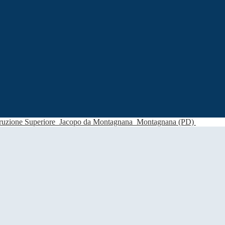
struzione Superiore
Jacopo da Montagnana
Montagnana (PD)