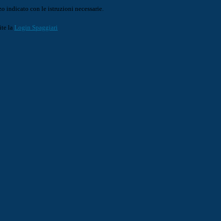
o indicato con le istruzioni necessarie.
ite la
Login Spaggiari