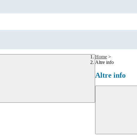
Home
>
Altre info
Altre info