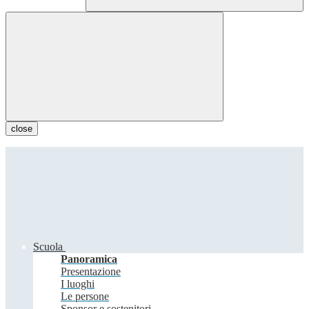
close
Scuola
Panoramica
Presentazione
I luoghi
Le persone
Sponsor e sostenitori