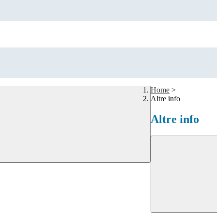
Home
>
Altre info
Altre info