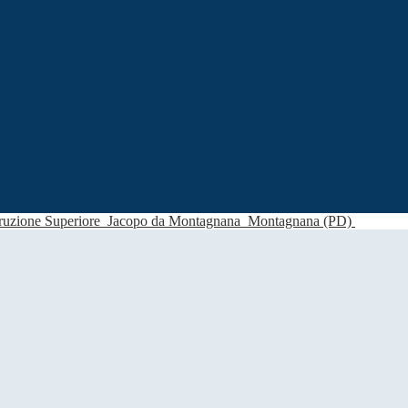
struzione Superiore
Jacopo da Montagnana
Montagnana (PD)