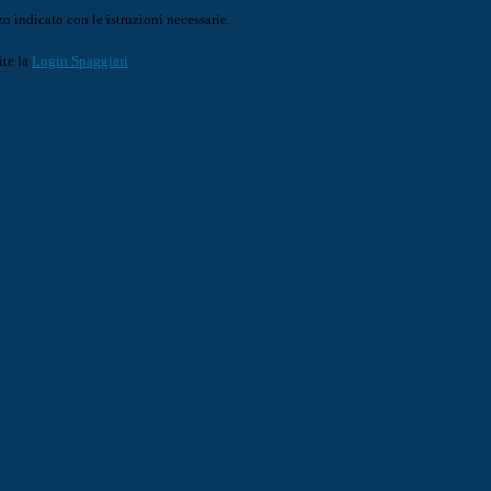
o indicato con le istruzioni necessarie.
ite la
Login Spaggiari