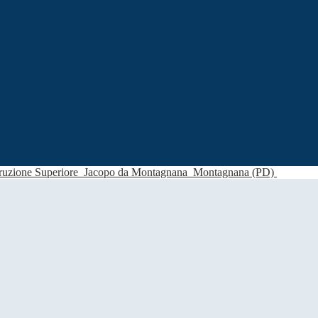
struzione Superiore
Jacopo da Montagnana
Montagnana (PD)