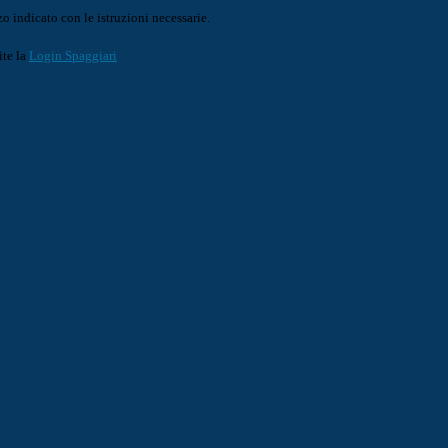
o indicato con le istruzioni necessarie.
ite la
Login Spaggiari