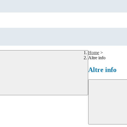
Home
>
Altre info
Altre info