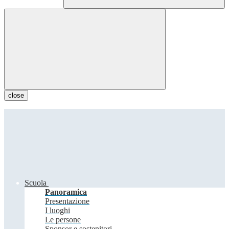
close
Scuola
Panoramica
Presentazione
I luoghi
Le persone
Sponsor e sostenitori