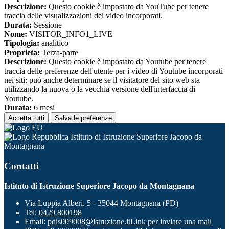
Descrizione:
Questo cookie è impostato da YouTube per tenere
traccia delle visualizzazioni dei video incorporati.
Durata:
Sessione
Nome:
VISITOR_INFO1_LIVE
Tipologia:
analitico
Proprieta:
Terza-parte
Descrizione:
Questo cookie è impostato da Youtube per tenere
traccia delle preferenze dell'utente per i video di Youtube incorporati
nei siti; può anche determinare se il visitatore del sito web sta
utilizzando la nuova o la vecchia versione dell'interfaccia di
Youtube.
Durata:
6 mesi
Accetta tutti
Salva le preferenze
Istituto di Istruzione Superiore Jacopo da
Montagnana
Contatti
Istituto di Istruzione Superiore Jacopo da Montagnana
Via Luppia Alberi, 5 - 35044 Montagnana (PD)
Tel:
0429 800198
Email:
pdis009008@istruzione.it
Link per inviare una mail