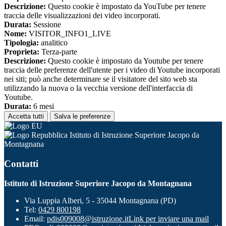
Descrizione:
Questo cookie è impostato da YouTube per tenere
traccia delle visualizzazioni dei video incorporati.
Durata:
Sessione
Nome:
VISITOR_INFO1_LIVE
Tipologia:
analitico
Proprieta:
Terza-parte
Descrizione:
Questo cookie è impostato da Youtube per tenere
traccia delle preferenze dell'utente per i video di Youtube incorporati
nei siti; può anche determinare se il visitatore del sito web sta
utilizzando la nuova o la vecchia versione dell'interfaccia di
Youtube.
Durata:
6 mesi
Accetta tutti
Salva le preferenze
Istituto di Istruzione Superiore Jacopo da
Montagnana
Contatti
Istituto di Istruzione Superiore Jacopo da Montagnana
Via Luppia Alberi, 5 - 35044 Montagnana (PD)
Tel:
0429 800198
Email:
pdis009008@istruzione.it
Link per inviare una mail