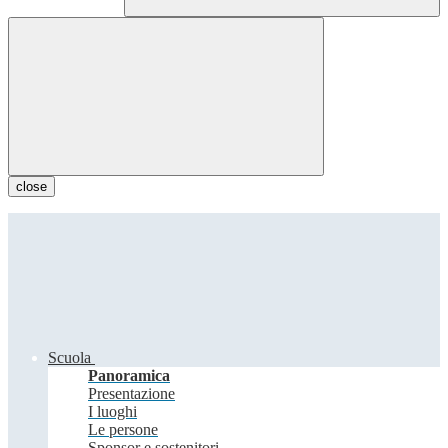
close
Scuola
Panoramica
Presentazione
I luoghi
Le persone
Sponsor e sostenitori