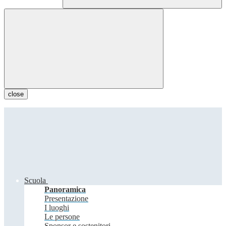
close
Scuola
Panoramica
Presentazione
I luoghi
Le persone
Sponsor e sostenitori