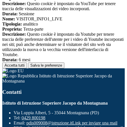
Descrizione:
Questo cookie è impostato da YouTube per tenere
traccia delle visualizzazioni dei video incorporati.
Durata:
Sessione
Nome:
VISITOR_INFO1_LIVE
Tipologia:
analitico
Proprieta:
Terza-parte
Descrizione:
Questo cookie è impostato da Youtube per tenere
traccia delle preferenze dell'utente per i video di Youtube incorporati
nei siti; può anche determinare se il visitatore del sito web sta
utilizzando la nuova o la vecchia versione dell'interfaccia di
Youtube.
Durata:
6 mesi
Accetta tutti
Salva le preferenze
Istituto di Istruzione Superiore Jacopo da
Montagnana
Contatti
Istituto di Istruzione Superiore Jacopo da Montagnana
Via Luppia Alberi, 5 - 35044 Montagnana (PD)
Tel:
0429 800198
Email:
pdis009008@istruzione.it
Link per inviare una mail