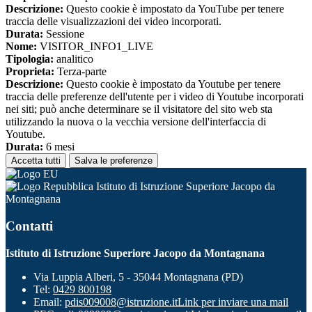
Descrizione:
Questo cookie è impostato da YouTube per tenere
traccia delle visualizzazioni dei video incorporati.
Durata:
Sessione
Nome:
VISITOR_INFO1_LIVE
Tipologia:
analitico
Proprieta:
Terza-parte
Descrizione:
Questo cookie è impostato da Youtube per tenere
traccia delle preferenze dell'utente per i video di Youtube incorporati
nei siti; può anche determinare se il visitatore del sito web sta
utilizzando la nuova o la vecchia versione dell'interfaccia di
Youtube.
Durata:
6 mesi
Accetta tutti
Salva le preferenze
Istituto di Istruzione Superiore Jacopo da
Montagnana
Contatti
Istituto di Istruzione Superiore Jacopo da Montagnana
Via Luppia Alberi, 5 - 35044 Montagnana (PD)
Tel:
0429 800198
Email:
pdis009008@istruzione.it
Link per inviare una mail