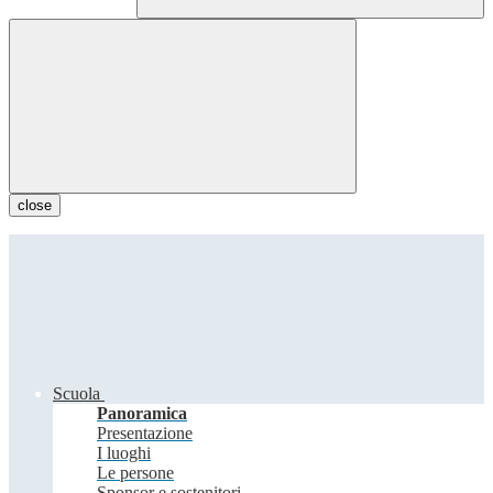
close
Scuola
Panoramica
Presentazione
I luoghi
Le persone
Sponsor e sostenitori