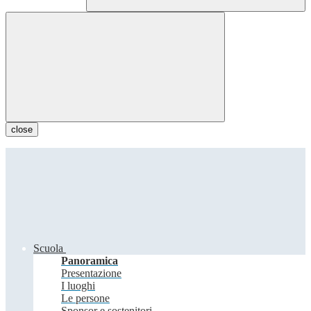
close
Scuola
Panoramica
Presentazione
I luoghi
Le persone
Sponsor e sostenitori