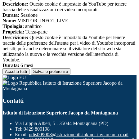
Descrizione:
Questo cookie è impostato da YouTube per tenere
traccia delle visualizzazioni dei video incorporati.
Durata:
Sessione
Nome:
VISITOR_INFO1_LIVE
Tipologia:
analitico
Proprieta:
Terza-parte
Descrizione:
Questo cookie è impostato da Youtube per tenere
traccia delle preferenze dell'utente per i video di Youtube incorporati
nei siti; può anche determinare se il visitatore del sito web sta
utilizzando la nuova o la vecchia versione dell'interfaccia di
Youtube.
Durata:
6 mesi
Accetta tutti
Salva le preferenze
Istituto di Istruzione Superiore Jacopo da
Montagnana
Contatti
Istituto di Istruzione Superiore Jacopo da Montagnana
Via Luppia Alberi, 5 - 35044 Montagnana (PD)
Tel:
0429 800198
Email:
pdis009008@istruzione.it
Link per inviare una mail