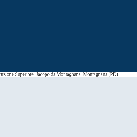
struzione Superiore
Jacopo da Montagnana
Montagnana (PD)