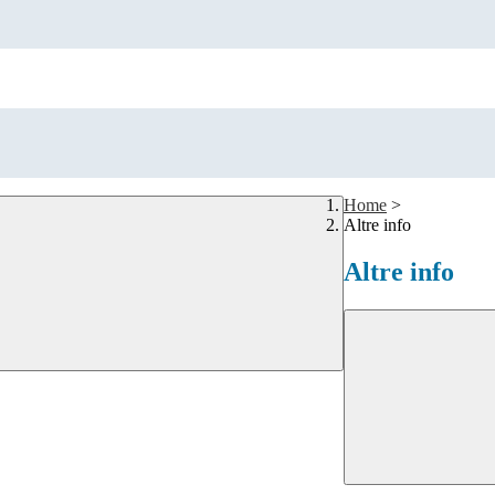
Home
>
Altre info
Altre info