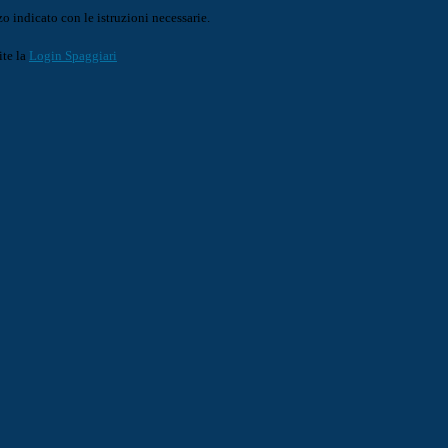
o indicato con le istruzioni necessarie.
ite la
Login Spaggiari