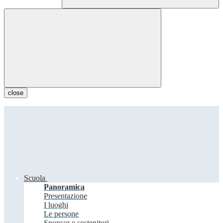
close
Scuola
Panoramica
Presentazione
I luoghi
Le persone
Sponsor e sostenitori