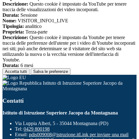
Descrizione:
Questo cookie è impostato da YouTube per tenere
traccia delle visualizzazioni dei video incorporati.
Durata:
Sessione
Nome:
VISITOR_INFO1_LIVE
Tipologia:
analitico
Proprieta:
Terza-parte
Descrizione:
Questo cookie è impostato da Youtube per tenere
traccia delle preferenze dell'utente per i video di Youtube incorporati
nei siti; può anche determinare se il visitatore del sito web sta
utilizzando la nuova o la vecchia versione dell'interfaccia di
Youtube.
Durata:
6 mesi
Accetta tutti
Salva le preferenze
Istituto di Istruzione Superiore Jacopo da
Montagnana
Contatti
Istituto di Istruzione Superiore Jacopo da Montagnana
Via Luppia Alberi, 5 - 35044 Montagnana (PD)
Tel:
0429 800198
Email:
pdis009008@istruzione.it
Link per inviare una mail