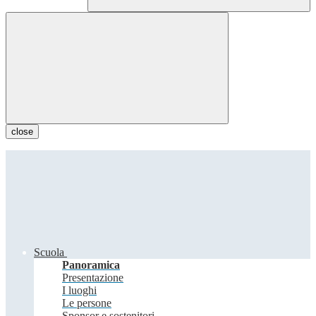
close
Scuola
Panoramica
Presentazione
I luoghi
Le persone
Sponsor e sostenitori