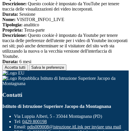
Descrizione:
Questo cookie è impostato da YouTube per tenere
traccia delle visualizzazioni dei video incorporati.
Durata:
Sessione
Nome:
VISITOR_INFO1_LIVE
Tipologia:
analitico
Proprieta:
Terza-parte
Descrizione:
Questo cookie è impostato da Youtube per tenere
traccia delle preferenze dell'utente per i video di Youtube incorporati
nei siti; può anche determinare se il visitatore del sito web sta
utilizzando la nuova o la vecchia versione dell'interfaccia di
Youtube.
Durata:
6 mesi
Accetta tutti
Salva le preferenze
Istituto di Istruzione Superiore Jacopo da
Montagnana
Contatti
Istituto di Istruzione Superiore Jacopo da Montagnana
Via Luppia Alberi, 5 - 35044 Montagnana (PD)
Tel:
0429 800198
Email:
pdis009008@istruzione.it
Link per inviare una mail