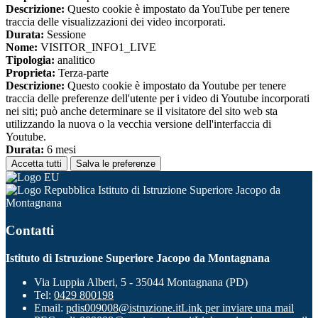
Descrizione:
Questo cookie è impostato da YouTube per tenere
traccia delle visualizzazioni dei video incorporati.
Durata:
Sessione
Nome:
VISITOR_INFO1_LIVE
Tipologia:
analitico
Proprieta:
Terza-parte
Descrizione:
Questo cookie è impostato da Youtube per tenere
traccia delle preferenze dell'utente per i video di Youtube incorporati
nei siti; può anche determinare se il visitatore del sito web sta
utilizzando la nuova o la vecchia versione dell'interfaccia di
Youtube.
Durata:
6 mesi
Accetta tutti
Salva le preferenze
Istituto di Istruzione Superiore Jacopo da
Montagnana
Contatti
Istituto di Istruzione Superiore Jacopo da Montagnana
Via Luppia Alberi, 5 - 35044 Montagnana (PD)
Tel:
0429 800198
Email:
pdis009008@istruzione.it
Link per inviare una mail