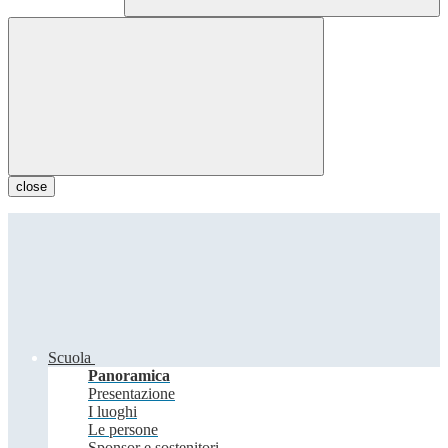
close
Scuola
Panoramica
Presentazione
I luoghi
Le persone
Sponsor e sostenitori