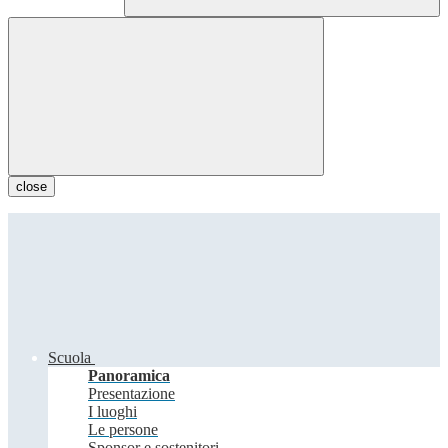
close
Scuola
Panoramica
Presentazione
I luoghi
Le persone
Sponsor e sostenitori