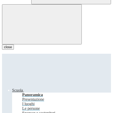
close
Scuola
Panoramica
Presentazione
I luoghi
Le persone
Sponsor e sostenitori