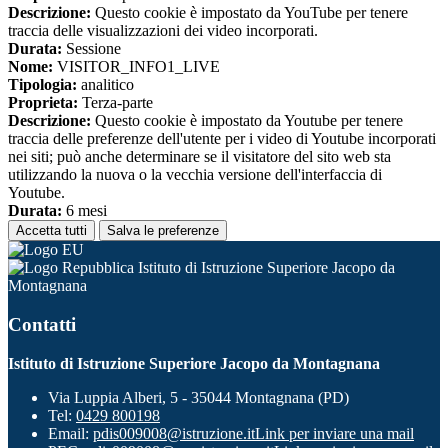
Descrizione:
Questo cookie è impostato da YouTube per tenere
traccia delle visualizzazioni dei video incorporati.
Durata:
Sessione
Nome:
VISITOR_INFO1_LIVE
Tipologia:
analitico
Proprieta:
Terza-parte
Descrizione:
Questo cookie è impostato da Youtube per tenere
traccia delle preferenze dell'utente per i video di Youtube incorporati
nei siti; può anche determinare se il visitatore del sito web sta
utilizzando la nuova o la vecchia versione dell'interfaccia di
Youtube.
Durata:
6 mesi
Accetta tutti
Salva le preferenze
Istituto di Istruzione Superiore Jacopo da
Montagnana
Contatti
Istituto di Istruzione Superiore Jacopo da Montagnana
Via Luppia Alberi, 5 - 35044 Montagnana (PD)
Tel:
0429 800198
Email:
pdis009008@istruzione.it
Link per inviare una mail