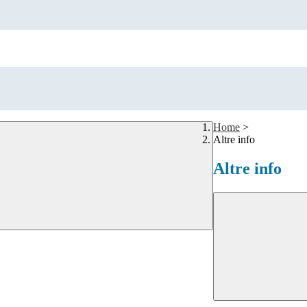
Home
>
Altre info
Altre info