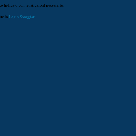
o indicato con le istruzioni necessarie.
ite la
Login Spaggiari