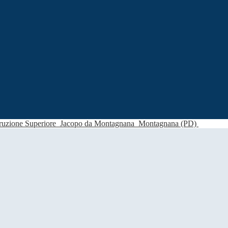
struzione Superiore
Jacopo da Montagnana
Montagnana (PD)