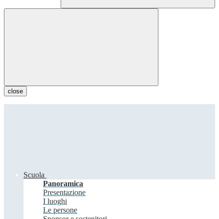
close
Scuola
Panoramica
Presentazione
I luoghi
Le persone
Sponsor e sostenitori