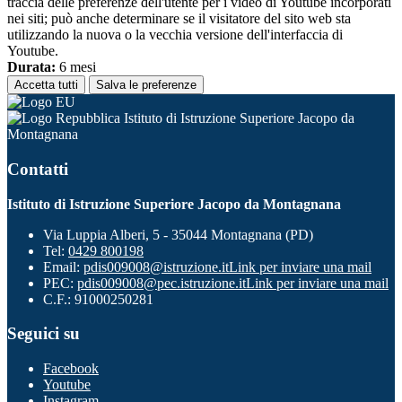
traccia delle preferenze dell'utente per i video di Youtube incorporati
nei siti; può anche determinare se il visitatore del sito web sta
utilizzando la nuova o la vecchia versione dell'interfaccia di
Youtube.
Durata:
6 mesi
Accetta tutti
Salva le preferenze
Istituto di Istruzione Superiore Jacopo da
Montagnana
Contatti
Istituto di Istruzione Superiore Jacopo da Montagnana
Via Luppia Alberi, 5 - 35044 Montagnana (PD)
Tel:
0429 800198
Email:
pdis009008@istruzione.it
Link per inviare una mail
PEC:
pdis009008@pec.istruzione.it
Link per inviare una mail
C.F.: 91000250281
Seguici su
Facebook
Youtube
Instagram