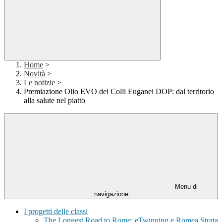
Home
>
Novità
>
Le notizie
>
Premiazione Olio EVO dei Colli Euganei DOP: dal territorio
alla salute nel piatto
Menu di
navigazione
I progetti delle classi
The Longest Road to Rome: eTwinning e Romea Strata