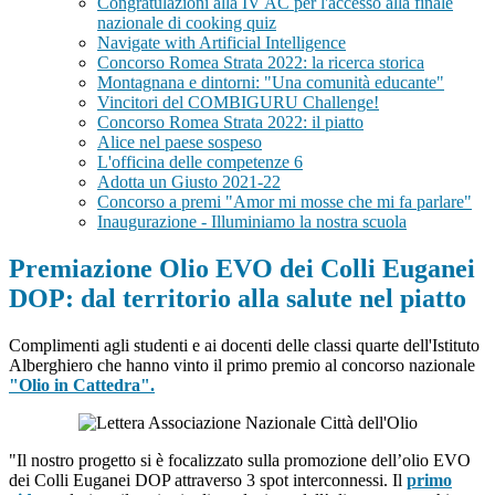
Congratulazioni alla IV AC per l'accesso alla finale
nazionale di cooking quiz
Navigate with Artificial Intelligence
Concorso Romea Strata 2022: la ricerca storica
Montagnana e dintorni: "Una comunità educante"
Vincitori del COMBIGURU Challenge!
Concorso Romea Strata 2022: il piatto
Alice nel paese sospeso
L'officina delle competenze 6
Adotta un Giusto 2021-22
Concorso a premi "Amor mi mosse che mi fa parlare"
Inaugurazione - Illuminiamo la nostra scuola
Premiazione Olio EVO dei Colli Euganei
DOP: dal territorio alla salute nel piatto
Complimenti agli studenti e ai docenti delle classi quarte dell'Istituto
Alberghiero che hanno vinto il primo premio al concorso nazionale
"Olio in Cattedra".
"Il nostro progetto si è focalizzato sulla promozione dell’olio EVO
dei Colli Euganei DOP attraverso 3 spot interconnessi. Il
primo