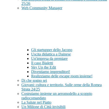
25/26
Web Community Manager
Gli startupper dello Jacopo
Uscita didattica a Dainese
Un'impresa da premiare
Il caso Bialetti
Sky Up the Edit
Diventiamo imprenditori!
Realizziamo delle escape room insieme!
Di che sogno sei
Giovani: cultura e territorio. Sulle orme della Romea
Strata 24/25
Costruiamo insieme un aeromodello a scoppio
radiocomandato
La Salute nel Piatto
Un Milione di Città invisibili