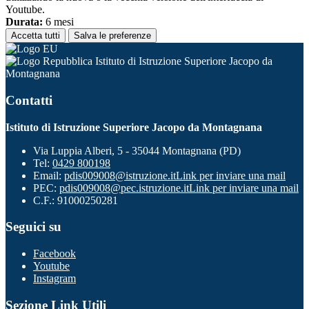
Youtube.
Durata:
6 mesi
Accetta tutti
Salva le preferenze
Istituto di Istruzione Superiore Jacopo da
Montagnana
Contatti
Istituto di Istruzione Superiore Jacopo da Montagnana
Via Luppia Alberi, 5 - 35044 Montagnana (PD)
Tel:
0429 800198
Email:
pdis009008@istruzione.it
Link per inviare una mail
PEC:
pdis009008@pec.istruzione.it
Link per inviare una mail
C.F.: 91000250281
Seguici su
Facebook
Youtube
Instagram
Sezione Link Utili