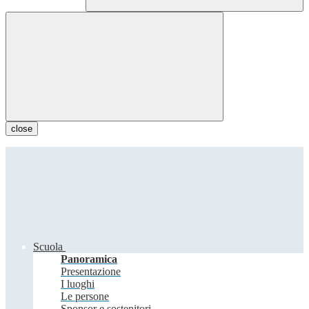
close
Scuola
Panoramica
Presentazione
I luoghi
Le persone
Sponsor e sostenitori