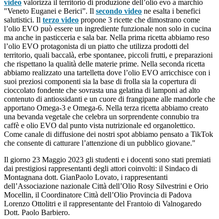
video
valorizza il territorio di produzione dell’olio evo a marchio
"Veneto Euganei e Berici”. Il
secondo video
ne esalta i benefici
salutistici. Il
terzo video
propone 3 ricette che dimostrano come
l’olio EVO può essere un ingrediente funzionale non solo in cucina
ma anche in pasticceria e sala bar. Nella prima ricetta abbiamo reso
l’olio EVO protagonista di un piatto che utilizza prodotti del
territorio, quali baccalà, erbe spontanee, piccoli frutti, e preparazioni
che rispettano la qualità delle materie prime. Nella seconda ricetta
abbiamo realizzato una tartelletta dove l’olio EVO arricchisce con i
suoi preziosi componenti sia la base di frolla sia la copertura di
cioccolato fondente che sovrasta una gelatina di lamponi ad alto
contenuto di antiossidanti e un cuore di frangipane alle mandorle che
apportano Omega-3 e Omega-6. Nella terza ricetta abbiamo creato
una bevanda vegetale che celebra un sorprendente connubio tra
caffè e olio EVO dal punto vista nutrizionale ed organolettico.
Come canale di diffusione dei nostri spot abbiamo pensato a TikTok
che consente di catturare l’attenzione di un pubblico giovane."
Il giorno 23 Maggio 2023 gli studenti e i docenti sono stati premiati
dai prestigiosi rappresentanti degli attori coinvolti: il
Sindaco di
Montagnana dott.
GianPaolo Lovato, i
rappresentanti
dell’Associazione nazionale Città dell’Olio
Rosy Silvestrini e
Orio
Mocellin, il
Coordinatore Città dell’Olio Provincia di Padova
Lorenzo Ottolitri e il r
appresentante del Frantoio di Valnogaredo
Dott.
Paolo Barbiero.