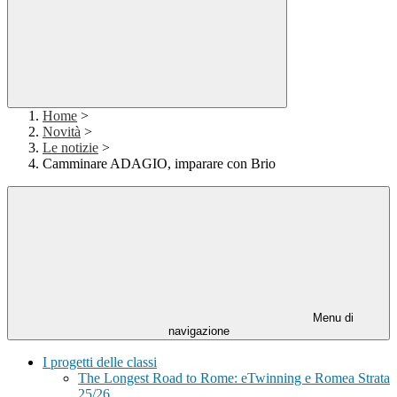
Home
>
Novità
>
Le notizie
>
Camminare ADAGIO, imparare con Brio
Menu di
navigazione
I progetti delle classi
The Longest Road to Rome: eTwinning e Romea Strata
25/26