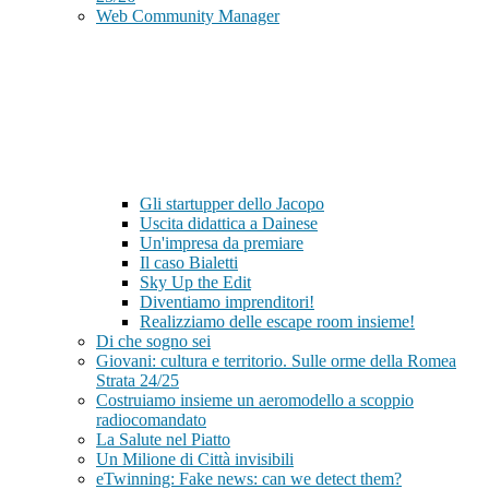
Web Community Manager
Gli startupper dello Jacopo
Uscita didattica a Dainese
Un'impresa da premiare
Il caso Bialetti
Sky Up the Edit
Diventiamo imprenditori!
Realizziamo delle escape room insieme!
Di che sogno sei
Giovani: cultura e territorio. Sulle orme della Romea
Strata 24/25
Costruiamo insieme un aeromodello a scoppio
radiocomandato
La Salute nel Piatto
Un Milione di Città invisibili
eTwinning: Fake news: can we detect them?