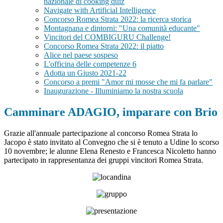
nazionale di cooking quiz
Navigate with Artificial Intelligence
Concorso Romea Strata 2022: la ricerca storica
Montagnana e dintorni: "Una comunità educante"
Vincitori del COMBIGURU Challenge!
Concorso Romea Strata 2022: il piatto
Alice nel paese sospeso
L'officina delle competenze 6
Adotta un Giusto 2021-22
Concorso a premi "Amor mi mosse che mi fa parlare"
Inaugurazione - Illuminiamo la nostra scuola
Camminare ADAGIO, imparare con Brio
Grazie all'annuale partecipazione al concorso Romea Strata lo
Jacopo è stato invitato al Convegno che si è tenuto a Udine lo scorso
10 novembre; le alunne Elena Renesto e Francesca Nicoletto hanno
partecipato in rappresentanza dei gruppi vincitori Romea Strata.