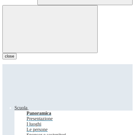
close
Scuola
Panoramica
Presentazione
I luoghi
Le persone
Sponsor e sostenitori